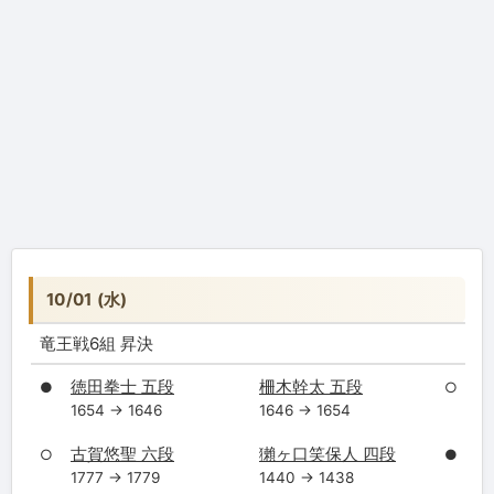
10/01 (水)
竜王戦6組 昇決
徳田拳士 五段
柵木幹太 五段
●
○
1654 → 1646
1646 → 1654
古賀悠聖 六段
獺ヶ口笑保人 四段
○
●
1777 → 1779
1440 → 1438