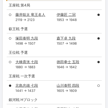
王座戦 第4局
藤井聡太 竜王名人
伊藤匠 二冠
○
●
2119 → 2123
1953 → 1948
叡王戦 予選
塚田泰明 九段
森下卓 九段
○
●
1498 → 1507
1507 → 1498
王位戦 予選
大橋貴洸 七段
徳田拳士 五段
○
●
1880 → 1883
1646 → 1642
王座戦 一次予選
北島忠雄 七段
山川泰熙 四段
●
○
1441 → 1437
1605 → 1609
銀河戦 Hブロック