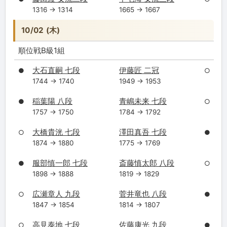
1316 → 1314
1665 → 1667
10/02 (木)
順位戦B級1組
大石直嗣 七段
伊藤匠 二冠
●
○
1744 → 1740
1949 → 1953
稲葉陽 八段
青嶋未来 七段
●
○
1757 → 1750
1784 → 1792
大橋貴洸 七段
澤田真吾 七段
○
●
1874 → 1880
1775 → 1769
服部慎一郎 七段
斎藤慎太郎 八段
●
○
1898 → 1888
1819 → 1829
広瀬章人 九段
菅井竜也 八段
○
●
1847 → 1854
1814 → 1807
高見泰地 七段
佐藤康光 九段
○
●