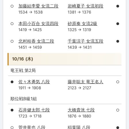
加藤結李愛 女流二段
岩崎夏子 女流初段
○
●
1534 → 1538
1381 → 1376
本田小百合 女流四段
砂原奏 女流2級
○
●
1419 → 1425
1325 → 1319
北村桂香 女流二段
千葉涼子 女流五段
○
●
1451 → 1459
1439 → 1431
10/16 (木)
竜王戦 第2局
佐々木勇気 八段
藤井聡太 竜王名人
●
○
1911 → 1908
2123 → 2127
順位戦B級1組
石井健太郎 七段
大橋貴洸 七段
●
○
1723 → 1718
1876 → 1880
菅井竜也 八段
稲葉陽 八段
○
●