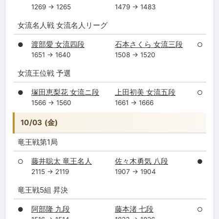
1269 → 1265
1479 → 1483
女流名人戦 女流名人リーグ
渡部愛 女流四段
石本さくら 女流三段
●
○
1651 → 1640
1508 → 1520
女流王位戦 予選
塚田恵梨花 女流ニ段
上田初美 女流五段
●
○
1566 → 1560
1661 → 1666
10/03 (金)
竜王戦第1局
藤井聡太 竜王名人
佐々木勇気 八段
○
●
2115 → 2119
1907 → 1904
竜王戦5組 昇決
阿部隆 九段
藤本渚 七段
●
○