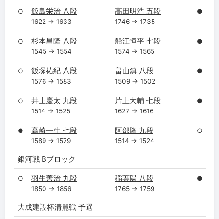
飯島栄治 八段
高田明浩 五段
○
●
1622 → 1633
1746 → 1735
杉本昌隆 八段
船江恒平 七段
○
●
1545 → 1554
1574 → 1565
飯塚祐紀 八段
畠山鎮 八段
○
●
1576 → 1583
1509 → 1502
井上慶太 九段
片上大輔 七段
○
●
1514 → 1525
1627 → 1616
高崎一生 七段
阿部隆 九段
●
○
1589 → 1579
1514 → 1524
銀河戦 Bブロック
羽生善治 九段
稲葉陽 八段
○
●
1850 → 1856
1765 → 1759
大成建設杯清麗戦 予選