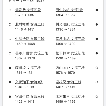
ヒューリック杯白玲戦
堀彩乃 女流初段
田中沙紀 女流1級
○
●
1379 → 1387
1364 → 1357
北村桂香 女流二段
川又咲紀 女流二段
○
●
1446 → 1451
1336 → 1331
中澤沙耶 女流二段
室谷由紀 女流三段
○
●
1459 → 1468
1499 → 1490
長谷川優貴 女流三段
松下舞琳 女流初段
○
●
1367 → 1378
1500 → 1489
藤田綾 女流二段
内山あや 女流二段
●
○
1314 → 1311
1576 → 1579
久保翔子 女流1級
岩根忍 女流三段
●
○
1316 → 1310
1407 → 1413
室田伊緒 女流三段
木村朱里 女流初段
●
○
1425 → 1418
1459 → 1466