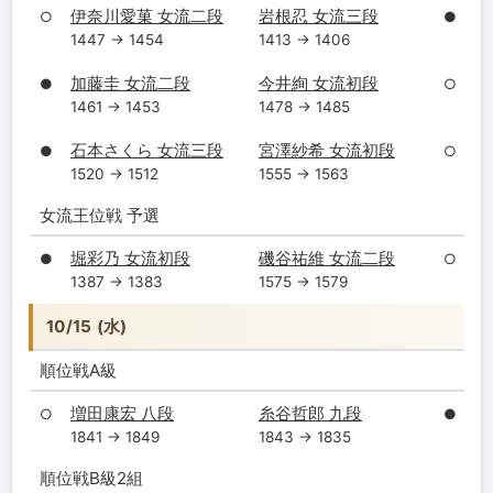
伊奈川愛菓 女流二段
岩根忍 女流三段
○
●
1447 → 1454
1413 → 1406
加藤圭 女流二段
今井絢 女流初段
●
○
1461 → 1453
1478 → 1485
石本さくら 女流三段
宮澤紗希 女流初段
●
○
1520 → 1512
1555 → 1563
女流王位戦 予選
堀彩乃 女流初段
磯谷祐維 女流二段
●
○
1387 → 1383
1575 → 1579
10/15 (水)
順位戦A級
増田康宏 八段
糸谷哲郎 九段
○
●
1841 → 1849
1843 → 1835
順位戦B級2組