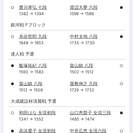
豊川孝弘 七段
渡辺大夢 六段
○
●
1382 → 1394
1598 → 1586
銀河戦 Fブロック
糸谷哲郎 九段
中村太地 八段
○
●
1848 → 1853
1735 → 1730
達人戦 予選
飯塚祐紀 八段
畠山鎮 八段
●
○
1593 → 1583
1502 → 1512
畠山鎮 八段
屋敷伸之 九段
●
○
1512 → 1509
1729 → 1732
大成建設杯清麗戦 予選
和田はな 女流初段
山口恵梨子 女流三段
○
●
1341 → 1352
1485 → 1474
高浜愛子 女流初段
中井広恵 女流六段
●
○