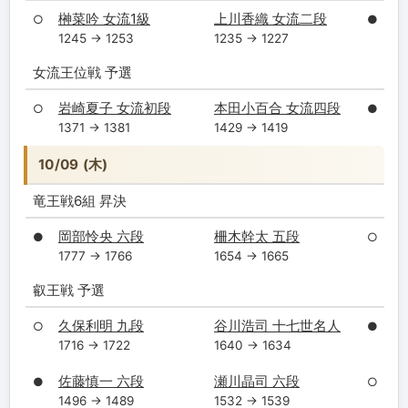
榊菜吟 女流1級
上川香織 女流二段
○
●
1245 → 1253
1235 → 1227
女流王位戦 予選
岩崎夏子 女流初段
本田小百合 女流四段
○
●
1371 → 1381
1429 → 1419
10/09 (木)
竜王戦6組 昇決
岡部怜央 六段
柵木幹太 五段
●
○
1777 → 1766
1654 → 1665
叡王戦 予選
久保利明 九段
谷川浩司 十七世名人
○
●
1716 → 1722
1640 → 1634
佐藤慎一 六段
瀬川晶司 六段
●
○
1496 → 1489
1532 → 1539