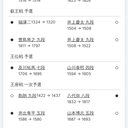
1516 → 1514
1823 → 1826
叡王戦 予選
脇謙二
井上慶太 九段
1324 → 1320
●
○
1504 → 1508
豊島将之 九段
井上慶太 九段
●
○
1811 → 1797
1508 → 1522
王位戦 予選
及川拓馬 七段
山川泰熙 四段
●
○
1706 → 1695
1594 → 1605
王座戦 一次予選
島朗 九段
八代弥 八段
1422 → 1437
○
●
1832 → 1817
井出隼平 五段
山本博志 五段
●
○
1586 → 1580
1687 → 1693