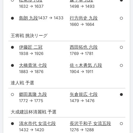
○
●
1632 → 1637
1498 → 1493
島朗 九段
行方尚史 九段
1437 → 1433
●
○
1660 → 1664
王将戦 挑決リーグ
伊藤匠 二冠
西田拓也 六段
●
○
1938 → 1926
1769 → 1781
大橋貴洸 七段
佐々木勇気 八段
●
○
1883 → 1876
1904 → 1911
達人戦 予選
郷田真隆 九段
矢倉規広 七段
○
●
1772 → 1775
1479 → 1476
大成建設杯清麗戦 予選
清水市代 女流七段
長沢千和子 女流五段
●
○
1432 → 1420
1276 → 1288