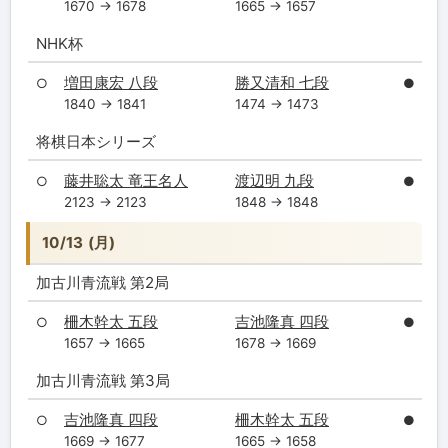
1670 → 1678
1665 → 1657
NHK杯
増田康宏 八段
勝又清和 七段
○
●
1840 → 1841
1474 → 1473
将棋日本シリーズ
藤井聡太 竜王名人
渡辺明 九段
○
●
2123 → 2123
1848 → 1848
10/13 (月)
加古川青流戦 第2局
柵木幹太 五段
吉池隆真 四段
○
●
1657 → 1665
1678 → 1669
加古川青流戦 第3局
吉池隆真 四段
柵木幹太 五段
○
●
1669 → 1677
1665 → 1658