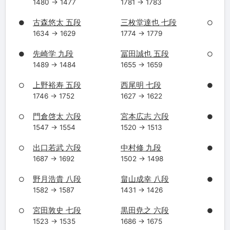
1480 → 1477
1781 → 1783
古森悠太 五段
三枚堂達也 七段
●
○
1634 → 1629
1774 → 1779
先崎学 九段
冨田誠也 五段
●
○
1489 → 1484
1655 → 1659
上野裕寿 五段
西尾明 七段
○
●
1746 → 1752
1627 → 1622
門倉啓太 六段
宮本広志 六段
○
●
1547 → 1554
1520 → 1513
出口若武 六段
中村修 九段
○
●
1687 → 1692
1502 → 1498
野月浩貴 八段
畠山成幸 八段
○
●
1582 → 1587
1431 → 1426
宮田敦史 七段
黒田尭之 六段
○
●
1523 → 1535
1686 → 1675