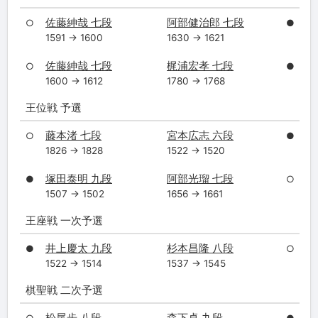
佐藤紳哉 七段
阿部健治郎 七段
○
●
1591 → 1600
1630 → 1621
佐藤紳哉 七段
梶浦宏孝 七段
○
●
1600 → 1612
1780 → 1768
王位戦 予選
藤本渚 七段
宮本広志 六段
○
●
1826 → 1828
1522 → 1520
塚田泰明 九段
阿部光瑠 七段
●
○
1507 → 1502
1656 → 1661
王座戦 一次予選
井上慶太 九段
杉本昌隆 八段
●
○
1522 → 1514
1537 → 1545
棋聖戦 二次予選
松尾歩 八段
森下卓 九段