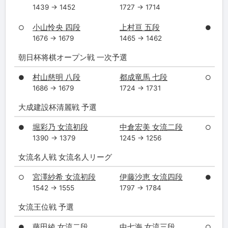
1439 → 1452
1727 → 1714
小山怜央 四段
上村亘 五段
○
●
1676 → 1679
1465 → 1462
朝日杯将棋オープン戦 一次予選
村山慈明 八段
都成竜馬 七段
●
○
1686 → 1679
1724 → 1731
大成建設杯清麗戦 予選
堀彩乃 女流初段
中倉宏美 女流二段
●
○
1390 → 1379
1245 → 1256
女流名人戦 女流名人リーグ
宮澤紗希 女流初段
伊藤沙恵 女流四段
○
●
1542 → 1555
1797 → 1784
女流王位戦 予選
藤田綾 女流二段
中七海 女流三段
●
○