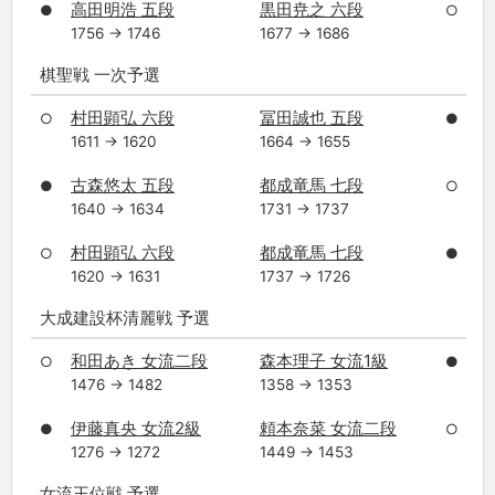
高田明浩 五段
黒田尭之 六段
●
○
1756 → 1746
1677 → 1686
棋聖戦 一次予選
村田顕弘 六段
冨田誠也 五段
○
●
1611 → 1620
1664 → 1655
古森悠太 五段
都成竜馬 七段
●
○
1640 → 1634
1731 → 1737
村田顕弘 六段
都成竜馬 七段
○
●
1620 → 1631
1737 → 1726
大成建設杯清麗戦 予選
和田あき 女流二段
森本理子 女流1級
○
●
1476 → 1482
1358 → 1353
伊藤真央 女流2級
頼本奈菜 女流二段
●
○
1276 → 1272
1449 → 1453
女流王位戦 予選