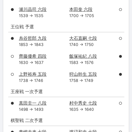
瀬川晶司 六段
本田奎 六段
●
○
1539 → 1535
1700 → 1705
王位戦 予選
糸谷哲郎 九段
大石直嗣 七段
●
○
1853 → 1843
1740 → 1750
齊藤優希 四段
飯塚祐紀 八段
○
●
1630 → 1637
1583 → 1576
上野裕寿 五段
狩山幹生 五段
○
●
1738 → 1746
1758 → 1749
王座戦 一次予選
真田圭一 八段
村中秀史 七段
●
○
1498 → 1493
1635 → 1640
棋聖戦 二次予選
青嶋未来 七段
渡辺和史 七段