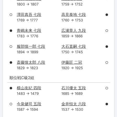
1800 → 1807
1759 → 1752
澤田真吾 七段
高見泰地 七段
○
●
1769 → 1777
1760 → 1753
青嶋未来 七段
広瀬章人 九段
●
○
1783 → 1776
1859 → 1866
服部慎一郎 七段
大石直嗣 七段
○
●
1894 → 1899
1750 → 1745
斎藤慎太郎 八段
伊藤匠 二冠
●
○
1829 → 1823
1920 → 1925
順位戦C級2組
横山友紀 四段
石川優太 五段
●
○
1483 → 1479
1685 → 1689
今泉健司 五段
金井恒太 六段
○
●
1587 → 1594
1537 → 1530