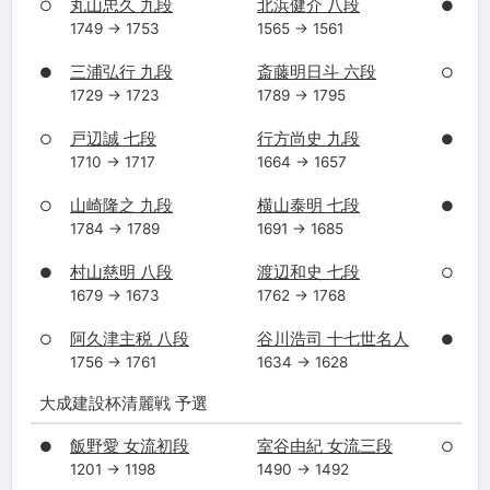
丸山忠久 九段
北浜健介 八段
○
●
1749 → 1753
1565 → 1561
三浦弘行 九段
斎藤明日斗 六段
●
○
1729 → 1723
1789 → 1795
戸辺誠 七段
行方尚史 九段
○
●
1710 → 1717
1664 → 1657
山崎隆之 九段
横山泰明 七段
○
●
1784 → 1789
1691 → 1685
村山慈明 八段
渡辺和史 七段
●
○
1679 → 1673
1762 → 1768
阿久津主税 八段
谷川浩司 十七世名人
○
●
1756 → 1761
1634 → 1628
大成建設杯清麗戦 予選
飯野愛 女流初段
室谷由紀 女流三段
●
○
1201 → 1198
1490 → 1492