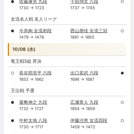
佐藤康光 九段
千田翔太 八段
●
○
1730 → 1723
1737 → 1745
女流名人戦 名人リーグ
今井絢 女流初段
西山朋佳 女流三冠
●
○
1479 → 1478
1891 → 1893
10/08 (水)
竜王戦5組 昇決
長谷部浩平 六段
出口若武 六段
○
●
1653 → 1662
1696 → 1687
王位戦 予選
屋敷伸之 九段
広瀬章人 九段
●
○
1732 → 1727
1854 → 1859
中村太地 八段
伊藤沙恵 女流四段
●
○
1730 → 1717
1459 → 1472