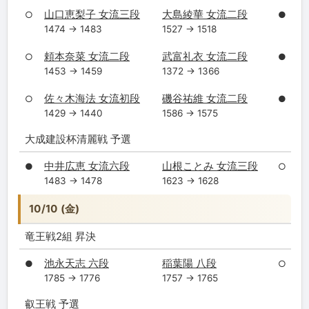
山口恵梨子 女流三段
大島綾華 女流二段
○
●
1474 → 1483
1527 → 1518
頼本奈菜 女流二段
武富礼衣 女流二段
○
●
1453 → 1459
1372 → 1366
佐々木海法 女流初段
磯谷祐維 女流二段
○
●
1429 → 1440
1586 → 1575
大成建設杯清麗戦 予選
中井広恵 女流六段
山根ことみ 女流三段
●
○
1483 → 1478
1623 → 1628
10/10 (金)
竜王戦2組 昇決
池永天志 六段
稲葉陽 八段
●
○
1785 → 1776
1757 → 1765
叡王戦 予選