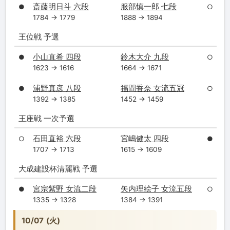
斎藤明日斗 六段
服部慎一郎 七段
●
○
1784 → 1779
1888 → 1894
王位戦 予選
小山直希 四段
鈴木大介 九段
●
○
1623 → 1616
1664 → 1671
浦野真彦 八段
福間香奈 女流五冠
●
○
1392 → 1385
1452 → 1459
王座戦 一次予選
石田直裕 六段
宮嶋健太 四段
○
●
1707 → 1713
1615 → 1609
大成建設杯清麗戦 予選
宮宗紫野 女流二段
矢内理絵子 女流五段
●
○
1335 → 1328
1384 → 1391
10/07 (火)