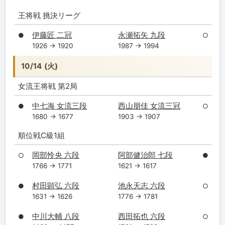
王将戦 挑決リーグ
伊藤匠 二冠
永瀬拓矢 九段
●
○
1926 → 1920
1987 → 1994
10/14 (火)
女流王将戦 第2局
中七海 女流三段
西山朋佳 女流三冠
●
○
1680 → 1677
1903 → 1907
順位戦C級1組
岡部怜央 六段
阿部健治郎 七段
○
●
1766 → 1771
1621 → 1617
村田顕弘 六段
池永天志 六段
●
○
1631 → 1626
1776 → 1781
中川大輔 八段
西田拓也 六段
●
○