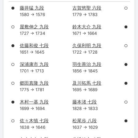
藤井猛 九段
古賀悠聖 六段
●
○
1580 → 1576
1779 → 1783
屋敷伸之 九段
鈴木大介 九段
○
●
1727 → 1734
1671 → 1664
佐藤和俊 七段
久保利明 九段
●
○
1651 → 1645
1722 → 1728
深浦康市 九段
羽生善治 九段
○
●
1701 → 1713
1856 → 1845
郷田真隆 九段
及川拓馬 七段
○
●
1775 → 1781
1695 → 1689
木村一基 九段
藤本渚 七段
●
○
1699 → 1694
1828 → 1833
佐々木慎 七段
松尾歩 八段
○
●
1638 → 1646
1637 → 1629