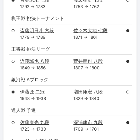
●
○
1792 → 1783
1753 → 1762
棋王戦 挑決トーナメント
斎藤明日斗 六段
佐々木大地 七段
○
●
1779 → 1789
1871 → 1861
王将戦 挑決リーグ
近藤誠也 八段
菅井竜也 八段
○
●
1849 → 1856
1807 → 1800
銀河戦 Aブロック
伊藤匠 二冠
増田康宏 八段
●
○
1948 → 1938
1829 → 1840
達人戦 予選
佐藤康光 九段
深浦康市 九段
○
●
1723 → 1730
1709 → 1701