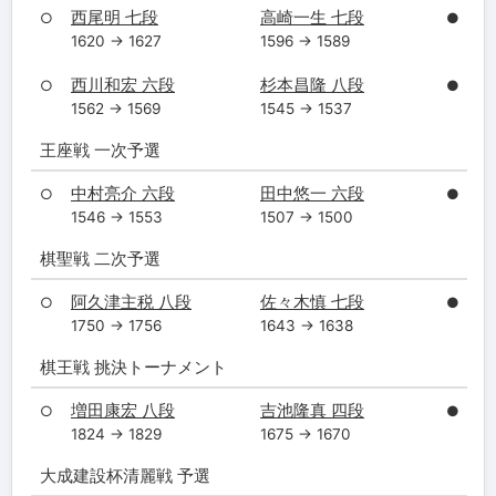
西尾明 七段
高崎一生 七段
○
●
1620 → 1627
1596 → 1589
西川和宏 六段
杉本昌隆 八段
○
●
1562 → 1569
1545 → 1537
王座戦 一次予選
中村亮介 六段
田中悠一 六段
○
●
1546 → 1553
1507 → 1500
棋聖戦 二次予選
阿久津主税 八段
佐々木慎 七段
○
●
1750 → 1756
1643 → 1638
棋王戦 挑決トーナメント
増田康宏 八段
吉池隆真 四段
○
●
1824 → 1829
1675 → 1670
大成建設杯清麗戦 予選