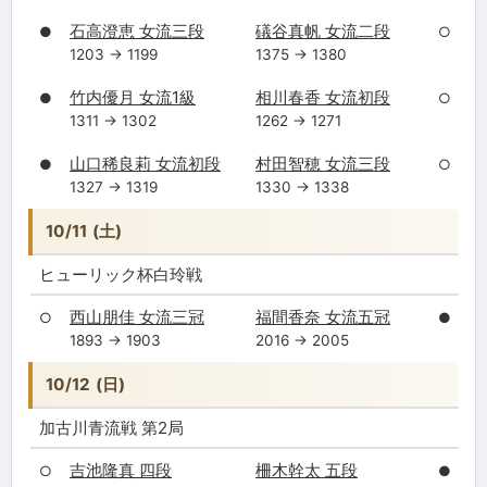
石高澄恵 女流三段
礒谷真帆 女流二段
●
○
1203 → 1199
1375 → 1380
竹内優月 女流1級
相川春香 女流初段
●
○
1311 → 1302
1262 → 1271
山口稀良莉 女流初段
村田智穂 女流三段
●
○
1327 → 1319
1330 → 1338
10/11 (土)
ヒューリック杯白玲戦
西山朋佳 女流三冠
福間香奈 女流五冠
○
●
1893 → 1903
2016 → 2005
10/12 (日)
加古川青流戦 第2局
吉池隆真 四段
柵木幹太 五段
○
●