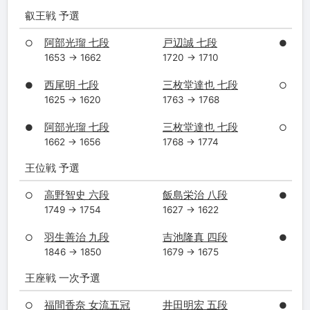
叡王戦 予選
阿部光瑠 七段
戸辺誠 七段
○
●
1653 → 1662
1720 → 1710
西尾明 七段
三枚堂達也 七段
●
○
1625 → 1620
1763 → 1768
阿部光瑠 七段
三枚堂達也 七段
●
○
1662 → 1656
1768 → 1774
王位戦 予選
高野智史 六段
飯島栄治 八段
○
●
1749 → 1754
1627 → 1622
羽生善治 九段
吉池隆真 四段
○
●
1846 → 1850
1679 → 1675
王座戦 一次予選
福間香奈 女流五冠
井田明宏 五段
○
●