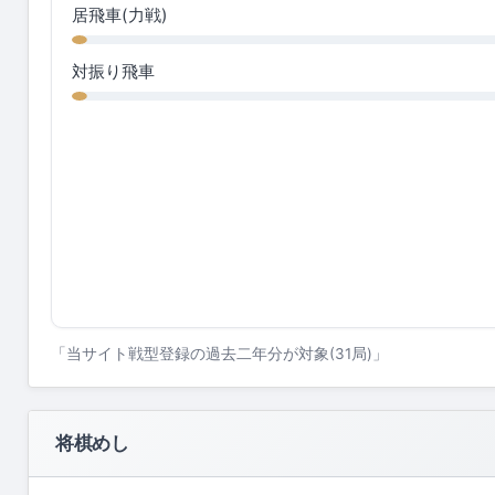
居飛車(力戦)
対振り飛車
「当サイト戦型登録の過去二年分が対象(31局)」
将棋めし