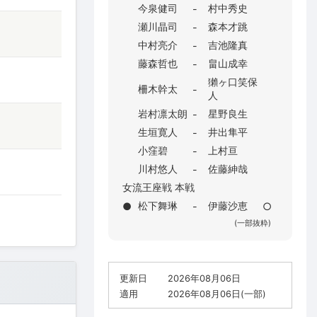
今泉健司
村中秀史
-
瀬川晶司
森本才跳
-
中村亮介
吉池隆真
-
藤森哲也
畠山成幸
-
獺ヶ口笑保
柵木幹太
-
人
岩村凛太朗
星野良生
-
生垣寛人
井出隼平
-
小窪碧
上村亘
-
川村悠人
佐藤紳哉
-
女流王座戦 本戦
松下舞琳
伊藤沙恵
●
-
○
(一部抜粋)
更新日
2026年08月06日
適用
2026年08月06日(一部)