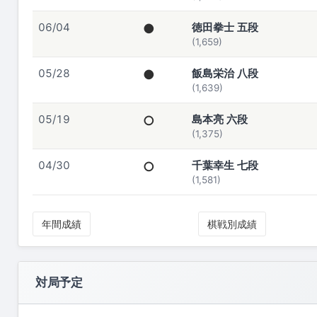
06/04
●
徳田拳士 五段
(1,659)
05/28
●
飯島栄治 八段
(1,639)
05/19
○
島本亮 六段
(1,375)
04/30
○
千葉幸生 七段
(1,581)
年間成績
棋戦別成績
対局予定