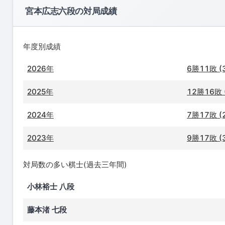
宮本広志六段の対局成績
年度別成績
2026年
6勝11敗 (
2025年
12勝16敗 
2024年
7勝17敗 (
2023年
9勝17敗 (
対局数の多い棋士(過去三年間)
小林裕士 八段
藤本渚 七段