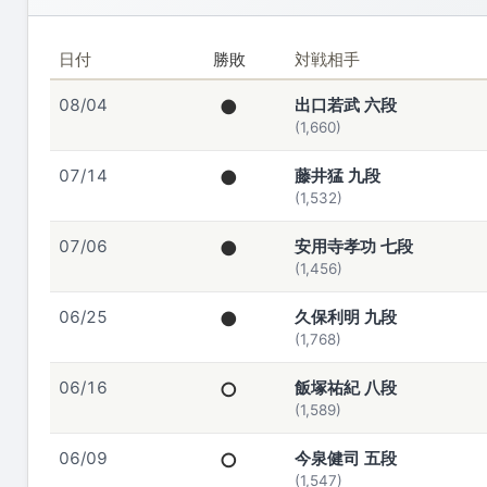
日付
勝敗
対戦相手
08/04
●
出口若武 六段
(1,660)
07/14
●
藤井猛 九段
(1,532)
07/06
●
安用寺孝功 七段
(1,456)
06/25
●
久保利明 九段
(1,768)
06/16
○
飯塚祐紀 八段
(1,589)
06/09
○
今泉健司 五段
(1,547)