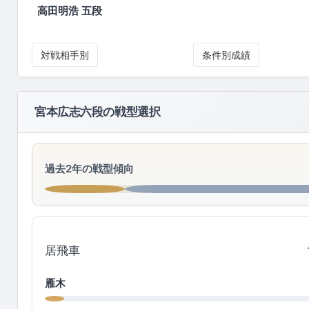
高田明浩 五段
対戦相手別
条件別成績
宮本広志六段の戦型選択
過去2年の戦型傾向
居飛車
雁木