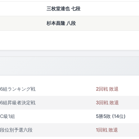
三枚堂達也 七段
杉本昌隆 八段
6組ランキング戦
2回戦 敗退
6組昇級者決定戦
3回戦 敗退
C級1組
5勝5敗 (14位)
段位別予選六段
1回戦 敗退