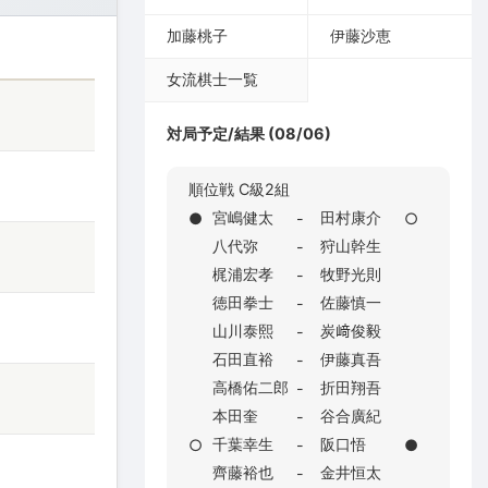
加藤桃子
伊藤沙恵
女流棋士一覧
対局予定/結果 (08/06)
順位戦 C級2組
宮嶋健太
田村康介
●
-
○
八代弥
狩山幹生
-
梶浦宏孝
牧野光則
-
徳田拳士
佐藤慎一
-
山川泰熙
炭﨑俊毅
-
石田直裕
伊藤真吾
-
高橋佑二郎
折田翔吾
-
本田奎
谷合廣紀
-
千葉幸生
阪口悟
○
-
●
齊藤裕也
金井恒太
-