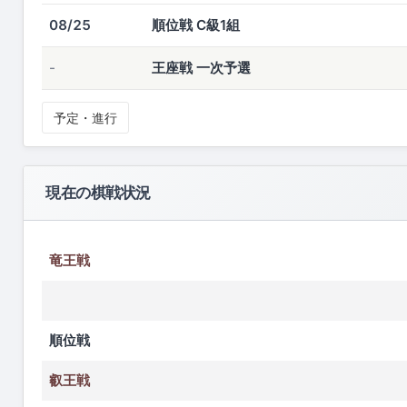
08/25
順位戦 C級1組
-
王座戦 一次予選
予定・進行
現在の棋戦状況
竜王戦
順位戦
叡王戦