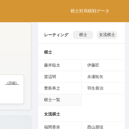
棋士
対局
棋戦
データ
レーティング
棋士
女流棋士
棋士
藤井聡太
伊藤匠
渡辺明
永瀬拓矢
（詳細）
豊島将之
羽生善治
棋士一覧
女流棋士
福間香奈
西山朋佳