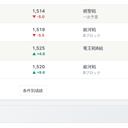
1,514
棋聖戦
▼ -5.0
一次予選
1,519
銀河戦
▼ -5.5
Bブロック
1,525
竜王戦6組
▲ +4.8
1,520
銀河戦
▲ +9.6
Bブロック
条件別成績