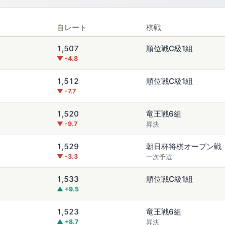
自レート
棋戦
1,507
順位戦C級1組
▼ -4.8
1,512
順位戦C級1組
▼ -7.7
1,520
竜王戦6組
▼ -9.7
昇決
1,529
朝日杯将棋オープン戦
▼ -3.3
一次予選
1,533
順位戦C級1組
▲ +9.5
1,523
竜王戦6組
▲ +8.7
昇決