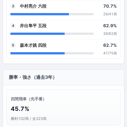
中村亮介 六段
70.7%
3
29/41局
井出隼平 五段
62.9%
4
39/62局
森本才跳 四段
62.7%
5
47/75局
勝率・強さ（過去3年）
四間飛車（先手番）
45.7%
勝利102局 / 全223局