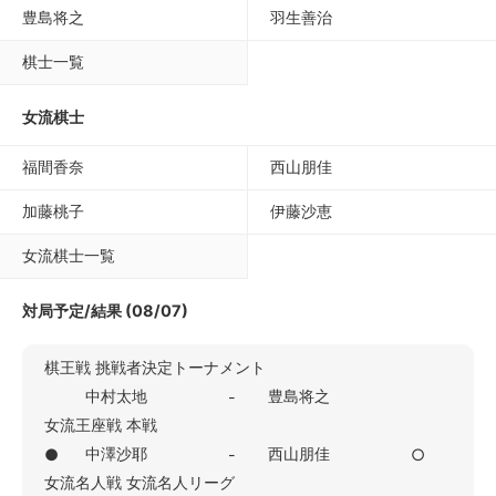
豊島将之
羽生善治
棋士一覧
女流棋士
福間香奈
西山朋佳
加藤桃子
伊藤沙恵
女流棋士一覧
対局予定/結果 (08/07)
棋王戦 挑戦者決定トーナメント
中村太地
豊島将之
-
女流王座戦 本戦
中澤沙耶
西山朋佳
●
-
○
女流名人戦 女流名人リーグ