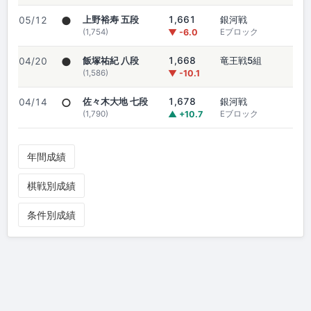
●
上野裕寿 五段
1,661
銀河戦
05/12
(1,754)
▼ -6.0
Eブロック
●
飯塚祐紀 八段
1,668
竜王戦5組
04/20
(1,586)
▼ -10.1
○
佐々木大地 七段
1,678
銀河戦
04/14
(1,790)
▲ +10.7
Eブロック
年間成績
棋戦別成績
条件別成績