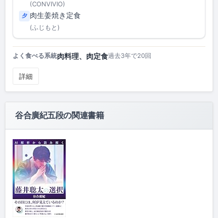
(CONVIVIO)
肉生姜焼き定食
夕
(ふじもと)
肉料理、肉定食
よく食べる系統
過去3年で20回
詳細
谷合廣紀五段の関連書籍