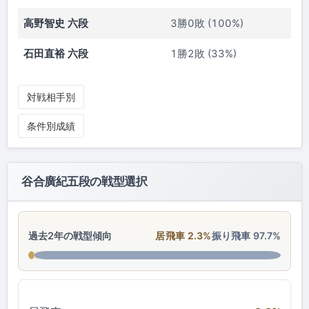
高野智史 六段
3勝0敗 (100%)
石田直裕 六段
1勝2敗 (33%)
対戦相手別
条件別成績
谷合廣紀五段の戦型選択
過去2年の戦型傾向
居飛車 2.3%
振り飛車 97.7%