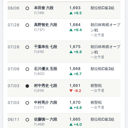
○
本田奎 六段
1,693
順位戦C級2組
08/06
(1,749)
▲ +9.5
○
高野智史 六段
1,684
朝日杯将棋オープ
07/28
(1,737)
▲ +9.4
ン戦
一次予選
○
千葉幸生 七段
1,675
朝日杯将棋オープ
07/28
(1,618)
▲ +6.8
ン戦
一次予選
○
石川優太 五段
1,668
順位戦C級2組
07/09
(1,602)
▲ +6.7
●
村中秀史 七段
1,661
棋聖戦
07/03
(1,619)
▼ -9.2
一次予選
○
中村亮介 六段
1,670
棋聖戦
07/03
(1,517)
▲ +4.8
一次予選
○
佐藤慎一 六段
1,665
順位戦C級2組
06/11
(1,468)
▲ +4.0