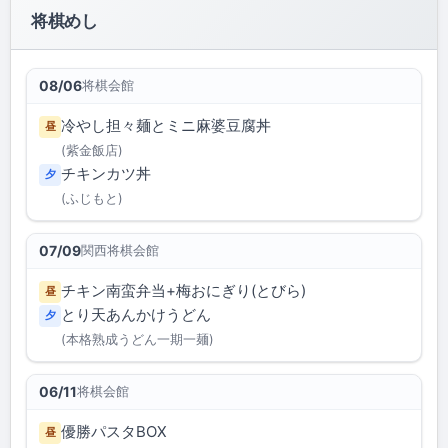
将棋めし
将棋会館
08/06
冷やし担々麺とミニ麻婆豆腐丼
昼
(紫金飯店)
チキンカツ丼
夕
(ふじもと)
関西将棋会館
07/09
チキン南蛮弁当+梅おにぎり(とびら)
昼
とり天あんかけうどん
夕
(本格熟成うどん一期一麺)
将棋会館
06/11
優勝パスタBOX
昼