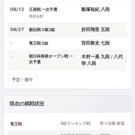
飯塚祐紀 八段
08/12
王座戦 一次予選
将棋会館
折田翔吾 五段
08/27
順位戦 C級2組
宮田敦史 七段
-
竜王戦 5組
朝日杯将棋オープン戦 一
木村一基 九段
/
八代
-
次予選
弥 八段
予定・進行
現在の棋戦状況
5組ランキング戦
準々決勝 敗退
竜王戦