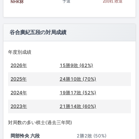
予選
2回戦 敗退
NHK杯
谷合廣紀五段の対局成績
年度別成績
2026年
15勝9敗 (62%)
2025年
24勝10敗 (70%)
2024年
19勝17敗 (52%)
2023年
21勝14敗 (60%)
対局数の多い棋士(過去三年間)
岡部怜央 六段
2勝2敗 (50%)