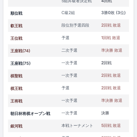
5組昇級者決定戦
4回戦
C級2組
3勝0敗 (3位)
順位戦
段位別予選四段
2回戦 敗退
叡王戦
予選
1回戦 敗退
王位戦
二次予選
準決勝 敗退
王座戦(74)
一次予選
2回戦
王座戦(75)
一次予選
2回戦 敗退
棋聖戦
予選
2回戦 敗退
棋王戦
一次予選
準決勝 敗退
王将戦
一次予選
決勝
朝日杯将棋オープン戦
本戦トーナメント
5回戦 敗退
銀河戦