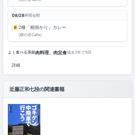
将棋会館
08/28
2種「相掛かり」カレー
昼
(棋の音Cafe)
肉料理、肉定食
よく食べる系統
過去3年で5回
詳細
近藤正和七段の関連書籍