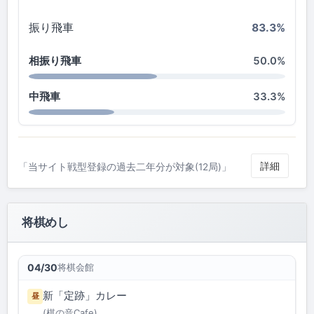
振り飛車
83.3%
相振り飛車
50.0%
中飛車
33.3%
詳細
「当サイト戦型登録の過去二年分が対象(12局)」
将棋めし
将棋会館
04/30
新「定跡」カレー
昼
(棋の音Cafe)