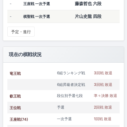
藤森哲也 六段
-
王座戦 一次予選
片山史龍 四段
-
棋聖戦 一次予選
予定・進行
現在の棋戦状況
6組ランキング戦
3回戦 敗退
竜王戦
6組昇級者決定戦
3回戦 敗退
段位別予選七段
準々決勝 敗退
叡王戦
予選
2回戦 敗退
王位戦
一次予選
1回戦 敗退
王座戦(74)