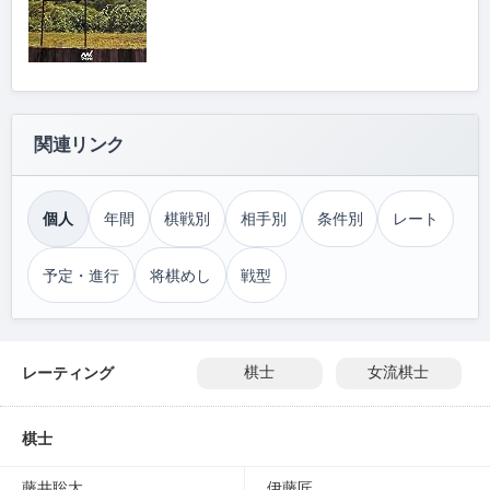
関連リンク
個人
年間
棋戦別
相手別
条件別
レート
予定・進行
将棋めし
戦型
レーティング
棋士
女流棋士
棋士
藤井聡太
伊藤匠