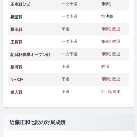
一次予選
1回戦
王座戦(75)
一次予選
準決勝
棋聖戦
予選
1回戦 敗退
棋王戦
一次予選
1回戦 敗退
王将戦
一次予選
1回戦 敗退
朝日杯将棋オープン戦
予選
敗退
銀河戦
予選
1回戦 敗退
NHK杯
予選
2回戦 敗退
達人戦
近藤正和七段の対局成績