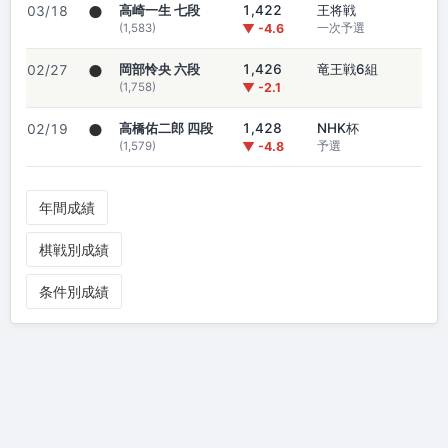
●
高崎一生 七段
1,422
王将戦
03/18
(1,583)
▼ -4.6
一次予選
●
岡部怜央 六段
1,426
竜王戦6組
02/27
(1,758)
▼ -2.1
●
高橋佑二郎 四段
1,428
NHK杯
02/19
(1,579)
▼ -4.8
予選
年間成績
棋戦別成績
条件別成績