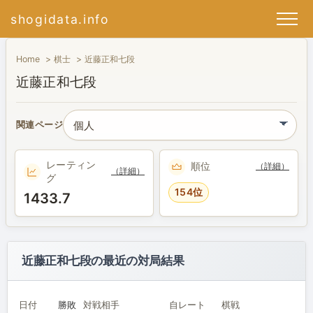
shogidata.info
Home
棋士
近藤正和七段
近藤正和七段
関連ページ
レーティン
順位
（詳細）
（詳細）
グ
154位
1433.7
近藤正和七段の最近の対局結果
日付
勝敗
対戦相手
自レート
棋戦