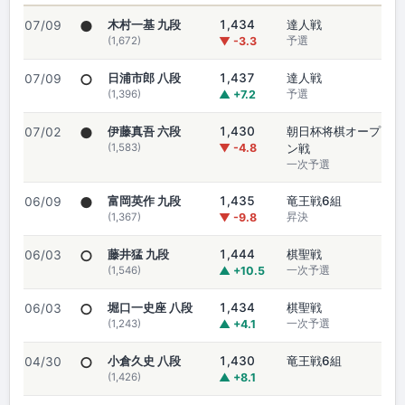
●
木村一基 九段
1,434
達人戦
07/09
(1,672)
▼ -3.3
予選
○
日浦市郎 八段
1,437
達人戦
07/09
(1,396)
▲ +7.2
予選
●
伊藤真吾 六段
1,430
朝日杯将棋オープ
07/02
(1,583)
▼ -4.8
ン戦
一次予選
●
富岡英作 九段
1,435
竜王戦6組
06/09
(1,367)
▼ -9.8
昇決
○
藤井猛 九段
1,444
棋聖戦
06/03
(1,546)
▲ +10.5
一次予選
○
堀口一史座 八段
1,434
棋聖戦
06/03
(1,243)
▲ +4.1
一次予選
○
小倉久史 八段
1,430
竜王戦6組
04/30
(1,426)
▲ +8.1