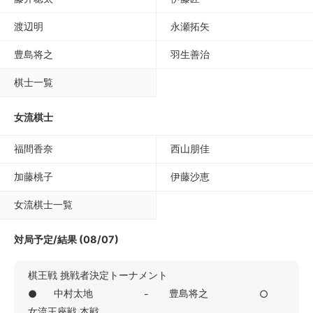
渡辺明
永瀬拓矢
豊島将之
羽生善治
棋士一覧
女流棋士
福間香奈
西山朋佳
加藤桃子
伊藤沙恵
女流棋士一覧
対局予定/結果 (08/07)
棋王戦 挑戦者決定トーナメント
中村太地
豊島将之
●
-
○
女流王座戦 本戦