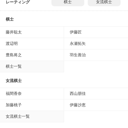
レーティング
棋士
女流棋士
棋士
藤井聡太
伊藤匠
渡辺明
永瀬拓矢
豊島将之
羽生善治
棋士一覧
女流棋士
福間香奈
西山朋佳
加藤桃子
伊藤沙恵
女流棋士一覧