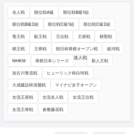
名人戦
順位戦A級
順位戦B級1組
順位戦B級2組
順位戦C級1組
順位戦C級2組
竜王戦
叡王戦
王位戦
王座戦
棋聖戦
棋王戦
王将戦
朝日杯将棋オープン戦
銀河戦
達人戦
NHK杯
将棋日本シリーズ
新人王戦
加古川青流戦
ヒューリック杯白玲戦
大成建設杯清麗戦
マイナビ女子オープン
女流王座戦
女流名人戦
女流王位戦
女流王将戦
倉敷藤花戦