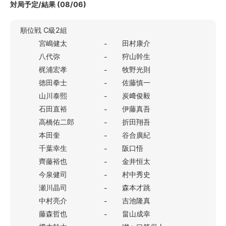
対局予定/結果 (08/06)
順位戦 C級2組
宮嶋健太
田村康介
-
八代弥
狩山幹生
-
梶浦宏孝
牧野光則
-
徳田拳士
佐藤慎一
-
山川泰熙
炭﨑俊毅
-
石田直裕
伊藤真吾
-
高橋佑二郎
折田翔吾
-
本田奎
谷合廣紀
-
千葉幸生
阪口悟
-
齊藤裕也
金井恒太
-
今泉健司
村中秀史
-
瀬川晶司
森本才跳
-
中村亮介
吉池隆真
-
藤森哲也
畠山成幸
-