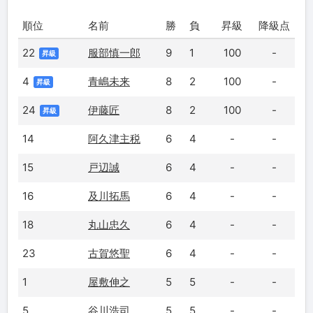
順位
名前
勝
負
昇級
降級点
22
服部慎一郎
9
1
100
-
昇級
4
青嶋未来
8
2
100
-
昇級
24
伊藤匠
8
2
100
-
昇級
14
阿久津主税
6
4
-
-
15
戸辺誠
6
4
-
-
16
及川拓馬
6
4
-
-
18
丸山忠久
6
4
-
-
23
古賀悠聖
6
4
-
-
1
屋敷伸之
5
5
-
-
5
谷川浩司
5
5
-
-