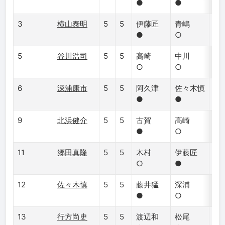
●
●
●
3
横山泰明
5
5
伊藤匠
青嶋
戸
●
○
●
5
谷川浩司
5
5
高崎
中川
深
○
○
○
6
深浦康市
5
5
阿久津
佐々木慎
谷
●
●
●
9
北浜健介
5
5
古賀
高崎
及
●
○
●
11
郷田真隆
5
5
木村
伊藤匠
渡
○
●
●
12
佐々木慎
5
5
藤井猛
深浦
丸
●
○
●
13
行方尚史
5
5
渡辺和
松尾
高