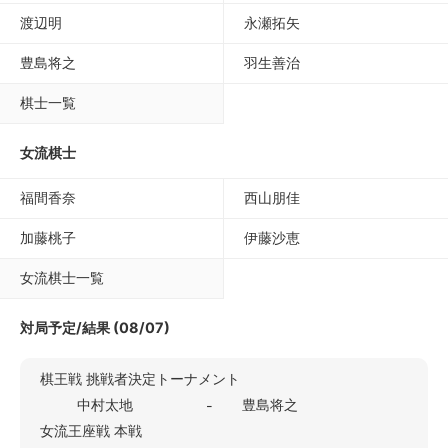
渡辺明
永瀬拓矢
豊島将之
羽生善治
棋士一覧
女流棋士
福間香奈
西山朋佳
加藤桃子
伊藤沙恵
女流棋士一覧
対局予定/結果 (08/07)
棋王戦 挑戦者決定トーナメント
中村太地
豊島将之
-
女流王座戦 本戦