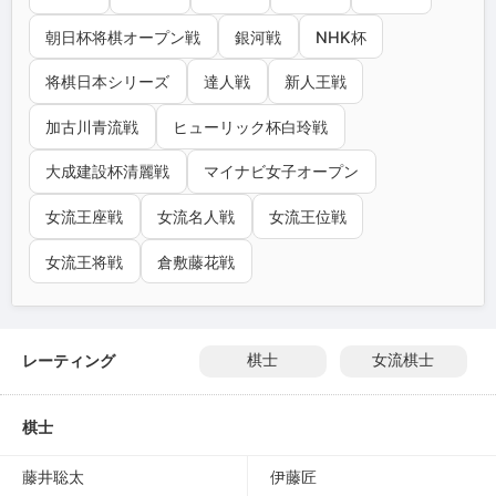
朝日杯将棋オープン戦
銀河戦
NHK杯
将棋日本シリーズ
達人戦
新人王戦
加古川青流戦
ヒューリック杯白玲戦
大成建設杯清麗戦
マイナビ女子オープン
女流王座戦
女流名人戦
女流王位戦
女流王将戦
倉敷藤花戦
レーティング
棋士
女流棋士
棋士
藤井聡太
伊藤匠