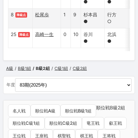
●
●
●
8
松尾歩
1
9
杉本昌
行方
藤
降級点
●
○
●
25
高崎一生
0
10
谷川
北浜
行
降級点
●
●
●
A級
B級1組
B級2組
C級1組
C級2組
年度
順位戦B級2組
名人戦
順位戦A級
順位戦B級1組
順位戦C級1組
順位戦C級2組
竜王戦
叡王戦
王位戦
王座戦
棋聖戦
棋王戦
王将戦