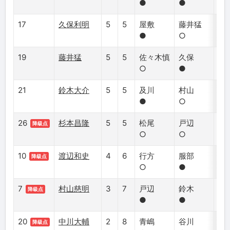
●
●
○
17
久保利明
5
5
屋敷
藤井猛
古
●
○
●
19
藤井猛
5
5
佐々木慎
久保
松
○
●
○
21
鈴木大介
5
5
及川
村山
青
●
○
●
26
杉本昌隆
5
5
松尾
戸辺
阿
降級点
○
○
○
10
渡辺和史
4
6
行方
服部
郷
降級点
○
●
○
7
村山慈明
3
7
戸辺
鈴木
中
降級点
●
●
○
20
中川大輔
2
8
青嶋
谷川
村
降級点