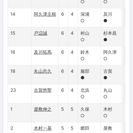
○
○
○
14
阿久津主税
6
4
深浦
及川
杉
○
●
●
15
戸辺誠
6
4
村山
杉本昌
横
○
●
○
16
及川拓馬
6
4
鈴木
阿久津
北
○
○
○
18
丸山忠久
6
4
服部
古賀
佐
●
●
○
23
古賀悠聖
6
4
北浜
丸山
久
○
○
○
1
屋敷伸之
5
5
久保
木村
伊
○
○
●
2
木村一基
5
5
郷田
屋敷
服