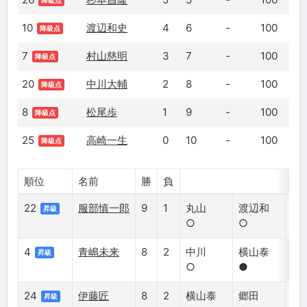
降級点
10
渡辺和史
4
6
-
100
降級点
7
村山慈明
3
7
-
100
降級点
20
中川大輔
2
8
-
100
降級点
8
松尾歩
1
9
-
100
降級点
25
高崎一生
0
10
-
100
降級点
順位
名前
勝
負
22
服部慎一郎
9
1
丸山
渡辺和
木
昇級
○
○
○
4
青嶋未来
8
2
中川
横山泰
鈴
昇級
○
●
○
24
伊藤匠
8
2
横山泰
郷田
屋
昇級