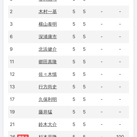
2
木村一基
5
5
-
-
3
横山泰明
5
5
-
-
6
深浦康市
5
5
-
-
9
北浜健介
5
5
-
-
11
郷田真隆
5
5
-
-
12
佐々木慎
5
5
-
-
13
行方尚史
5
5
-
-
17
久保利明
5
5
-
-
19
藤井猛
5
5
-
-
21
鈴木大介
5
5
-
-
26
杉本昌隆
5
5
-
100