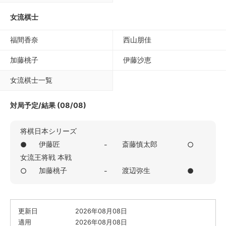
女流棋士
福間香奈
西山朋佳
加藤桃子
伊藤沙恵
女流棋士一覧
対局予定/結果 (08/08)
将棋日本シリーズ
伊藤匠
斎藤慎太郎
●
-
○
女流王将戦 本戦
加藤桃子
渡辺弥生
○
-
●
更新日
2026年08月08日
適用
2026年08月08日