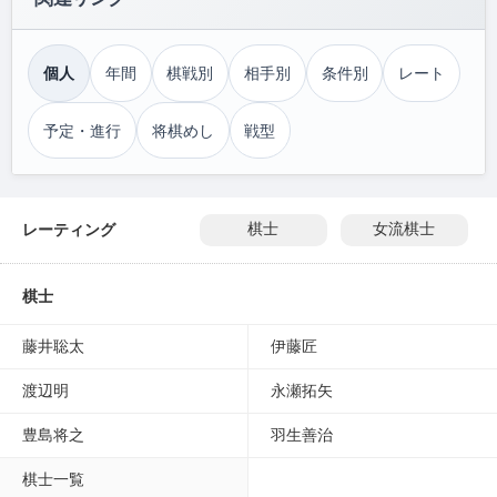
個人
年間
棋戦別
相手別
条件別
レート
予定・進行
将棋めし
戦型
レーティング
棋士
女流棋士
棋士
藤井聡太
伊藤匠
渡辺明
永瀬拓矢
豊島将之
羽生善治
棋士一覧