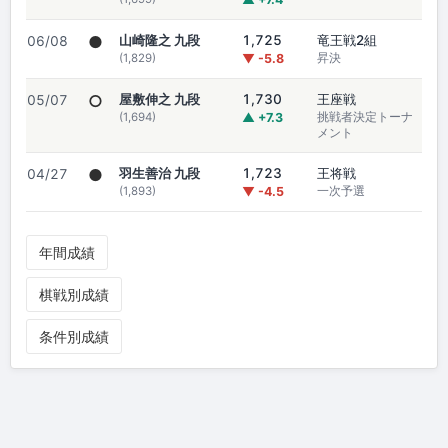
●
山崎隆之 九段
1,725
竜王戦2組
06/08
(1,829)
▼ -5.8
昇決
○
屋敷伸之 九段
1,730
王座戦
05/07
(1,694)
▲ +7.3
挑戦者決定トーナ
メント
●
羽生善治 九段
1,723
王将戦
04/27
(1,893)
▼ -4.5
一次予選
年間成績
棋戦別成績
条件別成績