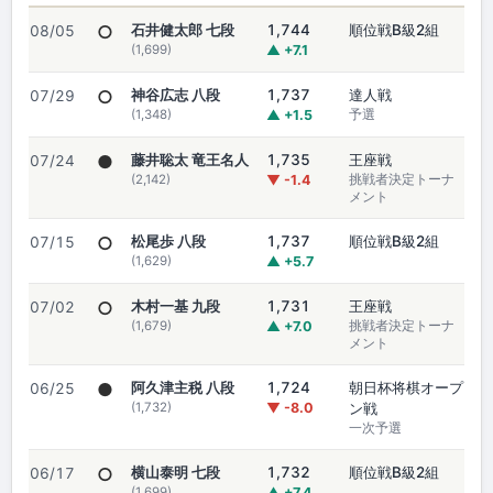
○
石井健太郎 七段
1,744
順位戦B級2組
08/05
(1,699)
▲ +7.1
○
神谷広志 八段
1,737
達人戦
07/29
(1,348)
▲ +1.5
予選
●
藤井聡太 竜王名人
1,735
王座戦
07/24
(2,142)
▼ -1.4
挑戦者決定トーナ
メント
○
松尾歩 八段
1,737
順位戦B級2組
07/15
(1,629)
▲ +5.7
○
木村一基 九段
1,731
王座戦
07/02
(1,679)
▲ +7.0
挑戦者決定トーナ
メント
●
阿久津主税 八段
1,724
朝日杯将棋オープ
06/25
(1,732)
▼ -8.0
ン戦
一次予選
○
横山泰明 七段
1,732
順位戦B級2組
06/17
(1,699)
▲ +7.4