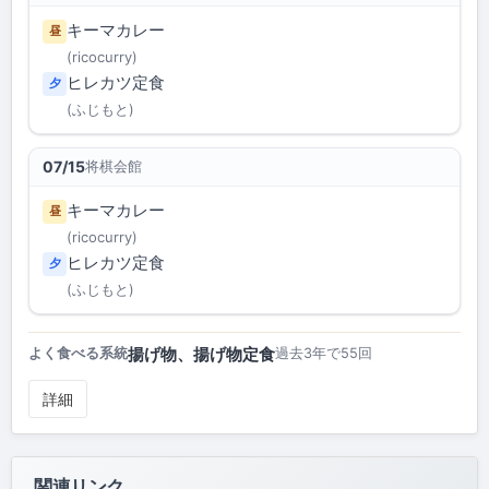
キーマカレー
昼
(ricocurry)
ヒレカツ定食
夕
(ふじもと)
将棋会館
07/15
キーマカレー
昼
(ricocurry)
ヒレカツ定食
夕
(ふじもと)
揚げ物、揚げ物定食
よく食べる系統
過去3年で55回
詳細
関連リンク