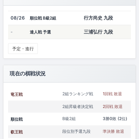
行方尚史 九段
08/26
順位戦 B級2組
三浦弘行 九段
-
達人戦 予選
予定・進行
現在の棋戦状況
2組ランキング戦
1回戦 敗退
竜王戦
2組昇級者決定戦
2回戦 敗退
B級2組
3勝0敗 (2位)
順位戦
段位別予選九段
準決勝 敗退
叡王戦