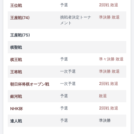
予選
2回戦 敗退
王位戦
挑戦者決定トーナ
準決勝 敗退
王座戦(74)
メント
王座戦(75)
棋聖戦
予選
準々決勝 敗退
棋王戦
一次予選
準決勝 敗退
王将戦
一次予選
2回戦 敗退
朝日杯将棋オープン戦
予選
敗退
銀河戦
予選
2回戦 敗退
NHK杯
予選
準決勝
達人戦