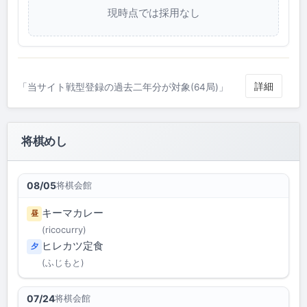
現時点では採用なし
詳細
「当サイト戦型登録の過去二年分が対象(64局)」
将棋めし
将棋会館
08/05
キーマカレー
昼
(ricocurry)
ヒレカツ定食
夕
(ふじもと)
将棋会館
07/24