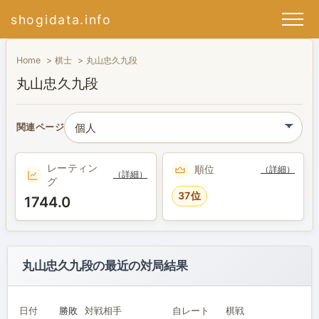
shogidata.info
Home
棋士
丸山忠久九段
丸山忠久九段
関連ページ
レーティン
順位
（詳細）
（詳細）
グ
37位
1744.0
丸山忠久九段の最近の対局結果
日付
勝敗
対戦相手
自レート
棋戦