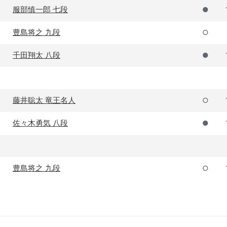
服部慎一郎 七段
●
豊島将之 九段
○
千田翔太 八段
●
藤井聡太 竜王名人
○
佐々木勇気 八段
●
豊島将之 九段
○