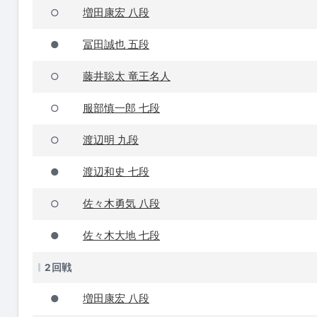
増田康宏 八段
○
冨田誠也 五段
●
藤井聡太 竜王名人
○
服部慎一郎 七段
○
渡辺明 九段
○
渡辺和史 七段
●
佐々木勇気 八段
○
佐々木大地 七段
●
2回戦
増田康宏 八段
●