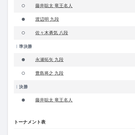
藤井聡太 竜王名人
○
渡辺明 九段
●
佐々木勇気 八段
○
準決勝
永瀬拓矢 九段
●
豊島将之 九段
○
決勝
藤井聡太 竜王名人
●
トーナメント表