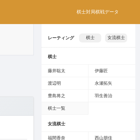
棋士
対局
棋戦
データ
レーティング
棋士
女流棋士
棋士
藤井聡太
伊藤匠
渡辺明
永瀬拓矢
豊島将之
羽生善治
棋士一覧
女流棋士
福間香奈
西山朋佳