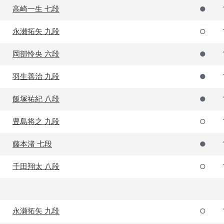
高崎一生 七段
●
永瀬拓矢 九段
○
岡部怜央 六段
●
羽生善治 九段
●
飯塚祐紀 八段
●
豊島将之 九段
○
藤本渚 七段
●
千田翔太 八段
○
永瀬拓矢 九段
○