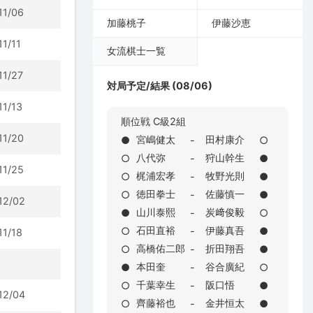
11/06
加藤桃子
伊藤沙恵
11/11
女流棋士一覧
11/27
対局予定/結果 (08/06)
11/13
順位戦 C級2組
11/20
宮嶋健太
田村康介
●
-
○
八代弥
狩山幹生
○
-
●
11/25
梶浦宏孝
牧野光則
○
-
●
徳田拳士
佐藤慎一
○
-
●
12/02
山川泰熙
炭﨑俊毅
●
-
○
石田直裕
伊藤真吾
○
-
●
11/18
高橋佑二郎
折田翔吾
○
-
●
本田奎
谷合廣紀
●
-
○
千葉幸生
阪口悟
○
-
●
12/04
齊藤裕也
金井恒太
○
-
●