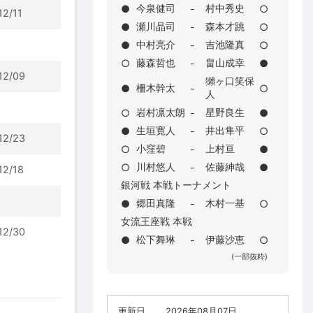
今泉健司
村中秀史
●
-
○
12/11
瀬川晶司
森本才跳
●
-
○
中村亮介
吉池隆真
●
-
○
藤森哲也
畠山成幸
○
-
●
12/09
獺ヶ口笑保
柵木幹太
●
-
○
人
岩村凛太朗
星野良生
○
-
●
生垣寛人
井出隼平
●
-
○
12/23
小窪碧
上村亘
○
-
●
川村悠人
佐藤紳哉
○
-
●
12/18
銀河戦 本戦トーナメント
郷田真隆
木村一基
●
-
○
女流王座戦 本戦
12/30
松下舞琳
伊藤沙恵
●
-
○
(一部抜粋)
更新日
2026年08月07日