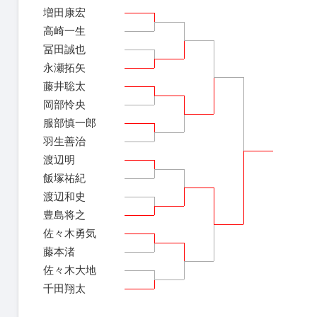
増田康宏
高崎一生
冨田誠也
永瀬拓矢
藤井聡太
岡部怜央
服部慎一郎
羽生善治
渡辺明
飯塚祐紀
渡辺和史
豊島将之
佐々木勇気
藤本渚
佐々木大地
千田翔太