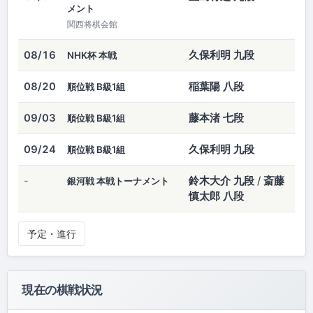
メント
関西将棋会館
久保利明 九段
08/16
NHK杯 本戦
稲葉陽 八段
08/20
順位戦 B級1組
藤本渚 七段
09/03
順位戦 B級1組
久保利明 九段
09/24
順位戦 B級1組
鈴木大介 九段
/
斎藤
-
銀河戦 本戦トーナメント
慎太郎 八段
予定・進行
現在の棋戦状況