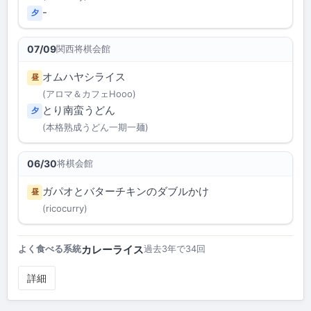
-
夕
関西将棋会館
07/09
オムハヤシライス
昼
(アロマ＆カフェHooo)
とり南蛮うどん
夕
(本格熟成うどん一期一麺)
将棋会館
06/30
ガパオとバターチキンのダブルかけ
昼
(ricocurry)
カレーライス
よく食べる系統
過去3年で34回
詳細