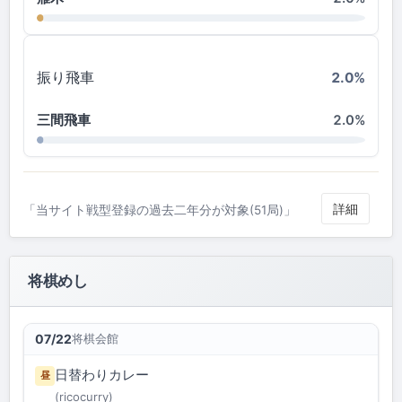
振り飛車
2.0%
三間飛車
2.0%
詳細
「当サイト戦型登録の過去二年分が対象(51局)」
将棋めし
将棋会館
07/22
日替わりカレー
昼
(ricocurry)