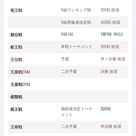
5組ランキング戦
1回戦 敗退
竜王戦
5組昇級者決定戦
3回戦 敗退
B級1組
1勝1敗 (6位)
順位戦
本戦トーナメント
1回戦 敗退
叡王戦
予選
準々決勝 敗退
王位戦
二次予選
決勝 敗退
王座戦(74)
王座戦(75)
棋聖戦
挑戦者決定トーナ
2回戦
棋王戦
メント
二次予選
準決勝 敗退
王将戦