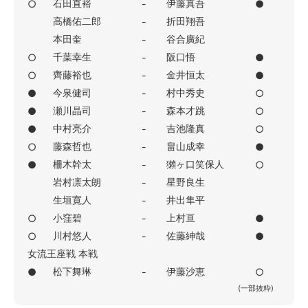
石田直裕
伊藤真吾
○
-
●
高橋佑二郎
折田翔吾
-
本田奎
谷合廣紀
-
千葉幸生
阪口悟
○
-
●
齊藤裕也
金井恒太
○
-
●
今泉健司
村中秀史
●
-
○
瀬川晶司
森本才跳
●
-
○
中村亮介
吉池隆真
●
-
○
藤森哲也
畠山成幸
○
-
●
柵木幹太
獺ヶ口笑保人
●
-
○
岩村凛太朗
星野良生
-
生垣寛人
井出隼平
-
小窪碧
上村亘
○
-
●
川村悠人
佐藤紳哉
○
-
●
女流王座戦 本戦
松下舞琳
伊藤沙恵
●
-
○
(一部抜粋)