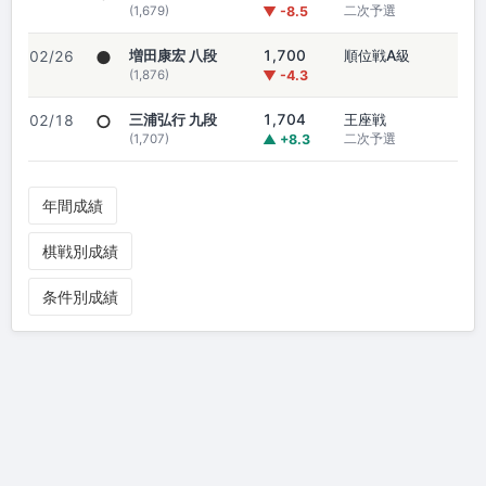
(1,679)
▼ -8.5
二次予選
●
増田康宏 八段
1,700
順位戦A級
02/26
(1,876)
▼ -4.3
○
三浦弘行 九段
1,704
王座戦
02/18
(1,707)
▲ +8.3
二次予選
年間成績
棋戦別成績
条件別成績