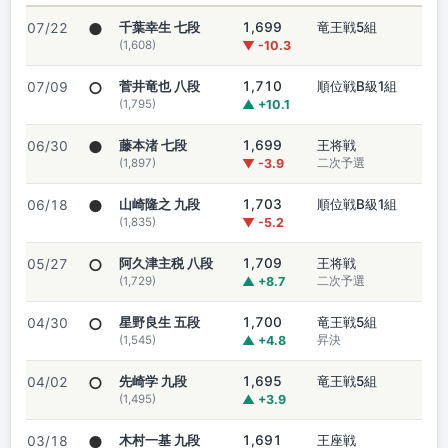
●
千葉幸生 七段
1,699
竜王戦5組
07/22
(1,608)
▼ -10.3
○
菅井竜也 八段
1,710
順位戦B級1組
07/09
(1,795)
▲ +10.1
●
藤本渚 七段
1,699
王将戦
06/30
(1,897)
▼ -3.9
二次予選
●
山崎隆之 九段
1,703
順位戦B級1組
06/18
(1,835)
▼ -5.2
○
阿久津主税 八段
1,709
王将戦
05/27
(1,729)
▲ +8.7
二次予選
○
星野良生 五段
1,700
竜王戦5組
04/30
(1,545)
▲ +4.8
昇決
○
先崎学 九段
1,695
竜王戦5組
04/02
(1,495)
▲ +3.9
●
木村一基 九段
1,691
王座戦
03/18