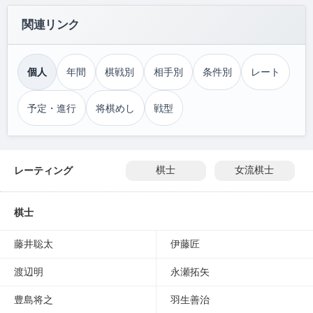
関連リンク
個人
年間
棋戦別
相手別
条件別
レート
予定・進行
将棋めし
戦型
レーティング
棋士
女流棋士
棋士
藤井聡太
伊藤匠
渡辺明
永瀬拓矢
豊島将之
羽生善治