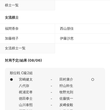
棋士一覧
女流棋士
福間香奈
西山朋佳
加藤桃子
伊藤沙恵
女流棋士一覧
対局予定/結果 (08/06)
順位戦 C級2組
宮嶋健太
田村康介
●
-
○
八代弥
狩山幹生
-
梶浦宏孝
牧野光則
-
徳田拳士
佐藤慎一
-
山川泰熙
炭﨑俊毅
-