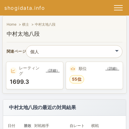
shogidata.info
Home
棋士
中村太地八段
中村太地八段
関連ページ
レーティン
順位
（詳細）
（詳細）
グ
55位
1699.3
中村太地八段の最近の対局結果
日付
勝敗
対戦相手
自レート
棋戦