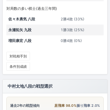
対局数の多い棋士(過去三年間)
佐々木勇気 八段
2勝4敗 (33%)
永瀬拓矢 九段
1勝3敗 (25%)
増田康宏 八段
0勝4敗 (0%)
対戦相手別
条件別成績
中村太地八段の戦型選択
過去2年の戦型傾向
居飛車 98.0%
振り飛車 2.0%