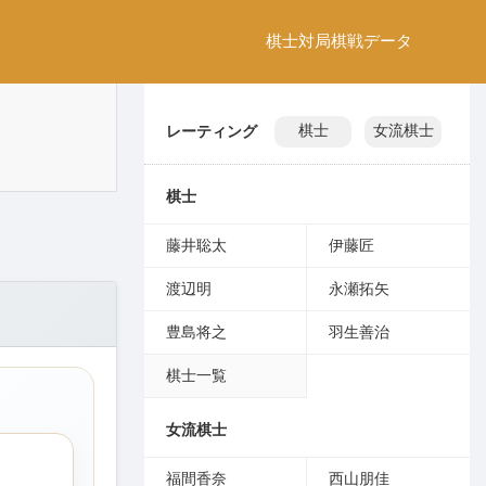
棋士
対局
棋戦
データ
レーティング
棋士
女流棋士
棋士
藤井聡太
伊藤匠
渡辺明
永瀬拓矢
豊島将之
羽生善治
棋士一覧
女流棋士
福間香奈
西山朋佳