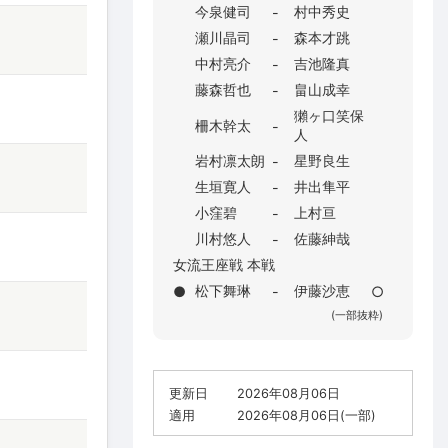
今泉健司
村中秀史
-
瀬川晶司
森本才跳
-
中村亮介
吉池隆真
-
藤森哲也
畠山成幸
-
獺ヶ口笑保
柵木幹太
-
人
岩村凛太朗
星野良生
-
生垣寛人
井出隼平
-
小窪碧
上村亘
-
川村悠人
佐藤紳哉
-
女流王座戦 本戦
松下舞琳
伊藤沙恵
●
-
○
(一部抜粋)
更新日
2026年08月06日
適用
2026年08月06日(一部)