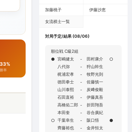
加藤桃子
伊藤沙恵
女流棋士一覧
対局予定/結果 (08/06)
順位戦 C級2組
宮嶋健太
田村康介
●
-
○
33%
八代弥
狩山幹生
-
勝率
梶浦宏孝
牧野光則
-
徳田拳士
佐藤慎一
-
山川泰熙
炭﨑俊毅
-
石田直裕
伊藤真吾
-
高橋佑二郎
折田翔吾
-
本田奎
谷合廣紀
-
千葉幸生
阪口悟
○
-
●
齊藤裕也
金井恒太
-