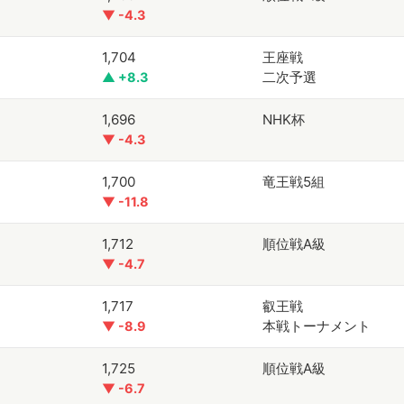
▼ -4.3
1,704
王座戦
二次予選
▲ +8.3
1,696
NHK杯
▼ -4.3
1,700
竜王戦5組
▼ -11.8
1,712
順位戦A級
▼ -4.7
1,717
叡王戦
本戦トーナメント
▼ -8.9
1,725
順位戦A級
▼ -6.7