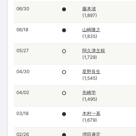
06/30
藤本渚
●
(1,897)
06/18
山崎隆之
●
(1,835)
05/27
阿久津主税
○
(1,729)
04/30
星野良生
○
(1,545)
04/02
先崎学
○
(1,495)
03/18
木村一基
●
(1,679)
02/26
増田康宏
●