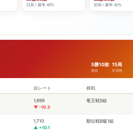
31局 / 勝率 48%
30局 / 勝率 40%
5勝10敗
15局
勝敗
対局数
自レート
棋戦
1,699
竜王戦5組
▼ -10.3
1,710
順位戦B級1組
▲ +10.1