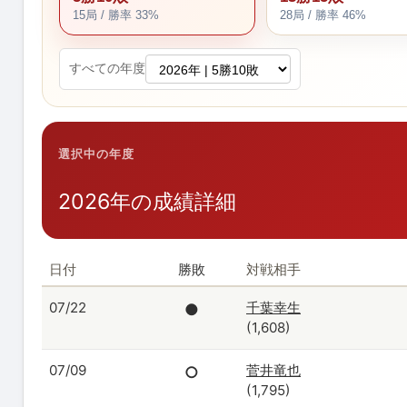
15局 / 勝率 33%
28局 / 勝率 46%
すべての年度
選択中の年度
2026年の成績詳細
日付
勝敗
対戦相手
07/22
千葉幸生
●
(1,608)
07/09
菅井竜也
○
(1,795)