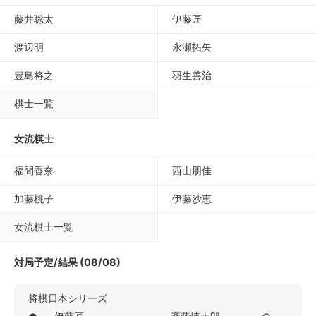
藤井聡太
伊藤匠
渡辺明
永瀬拓矢
豊島将之
羽生善治
棋士一覧
女流棋士
福間香奈
西山朋佳
加藤桃子
伊藤沙恵
女流棋士一覧
対局予定/結果 (08/08)
将棋日本シリーズ