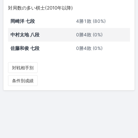
対局数の多い棋士(2010年以降)
岡崎洋 七段
4勝1敗 (80%)
中村太地 八段
0勝4敗 (0%)
佐藤和俊 七段
0勝4敗 (0%)
対戦相手別
条件別成績