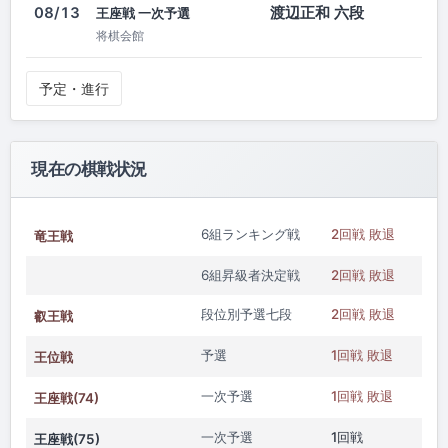
渡辺正和 六段
08/13
王座戦 一次予選
将棋会館
予定・進行
現在の棋戦状況
6組ランキング戦
2回戦 敗退
竜王戦
6組昇級者決定戦
2回戦 敗退
段位別予選七段
2回戦 敗退
叡王戦
予選
1回戦 敗退
王位戦
一次予選
1回戦 敗退
王座戦(74)
一次予選
1回戦
王座戦(75)