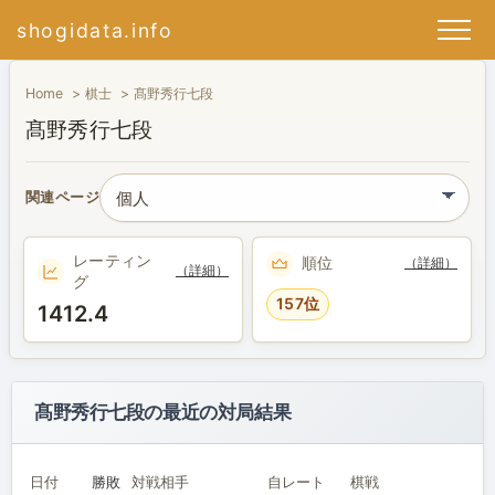
shogidata.info
Home
棋士
髙野秀行七段
髙野秀行七段
関連ページ
レーティン
順位
（詳細）
（詳細）
グ
157位
1412.4
髙野秀行七段の最近の対局結果
日付
勝敗
対戦相手
自レート
棋戦