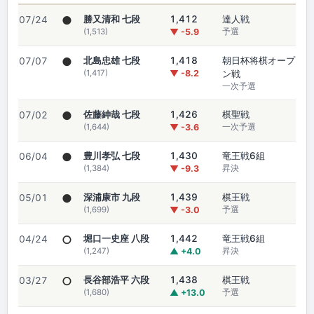
●
勝又清和 七段
1,412
達人戦
07/24
(1,513)
▼ -5.9
予選
●
北島忠雄 七段
1,418
朝日杯将棋オープ
07/07
(1,417)
▼ -8.2
ン戦
一次予選
●
佐藤紳哉 七段
1,426
棋聖戦
07/02
(1,644)
▼ -3.6
一次予選
●
豊川孝弘 七段
1,430
竜王戦6組
06/04
(1,384)
▼ -9.3
昇決
●
深浦康市 九段
1,439
棋王戦
05/01
(1,699)
▼ -3.0
予選
○
堀口一史座 八段
1,442
竜王戦6組
04/24
(1,247)
▲ +4.0
昇決
○
長谷部浩平 六段
1,438
棋王戦
03/27
(1,680)
▲ +13.0
予選