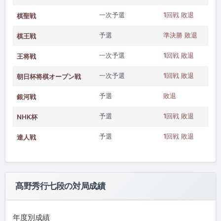
一次予選
1回戦 敗退
棋聖戦
予選
準決勝 敗退
棋王戦
一次予選
1回戦 敗退
王将戦
一次予選
1回戦 敗退
朝日杯将棋オープン戦
予選
敗退
銀河戦
予選
1回戦 敗退
NHK杯
予選
1回戦 敗退
達人戦
髙野秀行七段の対局成績
年度別成績