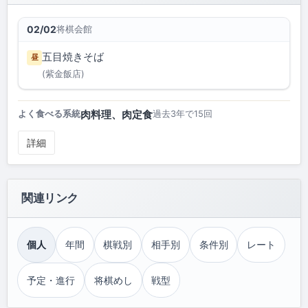
将棋会館
02/02
五目焼きそば
昼
(紫金飯店)
肉料理、肉定食
よく食べる系統
過去3年で15回
詳細
関連リンク
個人
年間
棋戦別
相手別
条件別
レート
予定・進行
将棋めし
戦型