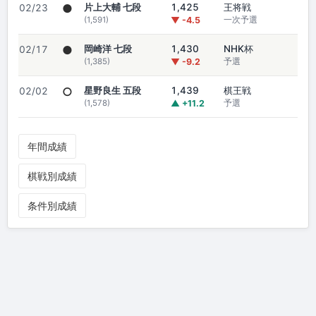
●
片上大輔 七段
1,425
王将戦
02/23
(1,591)
▼ -4.5
一次予選
●
岡崎洋 七段
1,430
NHK杯
02/17
(1,385)
▼ -9.2
予選
○
星野良生 五段
1,439
棋王戦
02/02
(1,578)
▲ +11.2
予選
年間成績
棋戦別成績
条件別成績