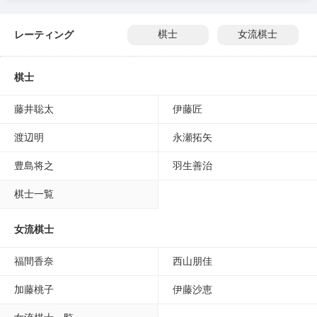
レーティング
棋士
女流棋士
棋士
藤井聡太
伊藤匠
渡辺明
永瀬拓矢
豊島将之
羽生善治
棋士一覧
女流棋士
福間香奈
西山朋佳
加藤桃子
伊藤沙恵