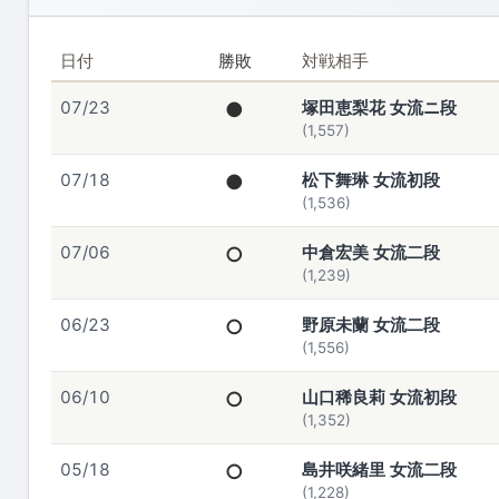
日付
勝敗
対戦相手
07/23
●
塚田恵梨花 女流ニ段
(1,557)
07/18
●
松下舞琳 女流初段
(1,536)
07/06
○
中倉宏美 女流二段
(1,239)
06/23
○
野原未蘭 女流二段
(1,556)
06/10
○
山口稀良莉 女流初段
(1,352)
05/18
○
島井咲緒里 女流二段
(1,228)