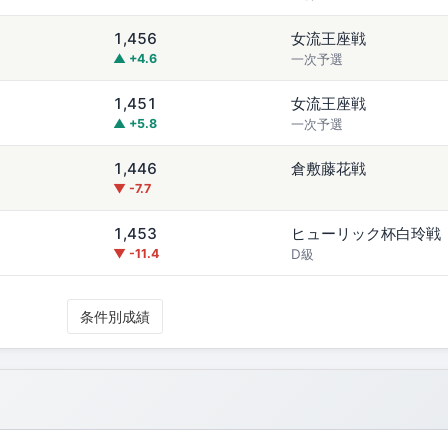
1,456
女流王座戦
▲ +4.6
一次予選
1,451
女流王座戦
▲ +5.8
一次予選
1,446
倉敷藤花戦
▼ -7.7
1,453
ヒューリック杯白玲戦
▼ -11.4
D級
条件別成績