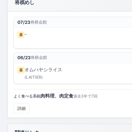
将棋めし
07/23
将棋会館
-
昼
06/23
将棋会館
オムハヤシライス
昼
(LAITIER)
肉料理、肉定食
よく食べる系統
過去3年で7回
詳細