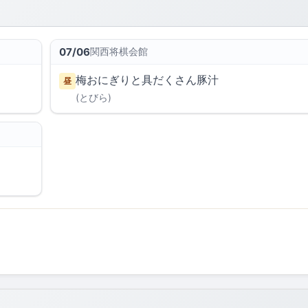
07/06
関西将棋会館
梅おにぎりと具だくさん豚汁
昼
(とびら)