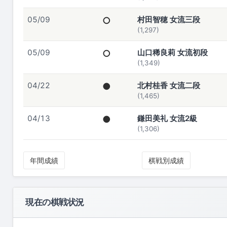
05/09
○
村田智穂 女流三段
(1,297)
05/09
○
山口稀良莉 女流初段
(1,349)
04/22
●
北村桂香 女流二段
(1,465)
04/13
●
鎌田美礼 女流2級
(1,306)
年間成績
棋戦別成績
現在の棋戦状況