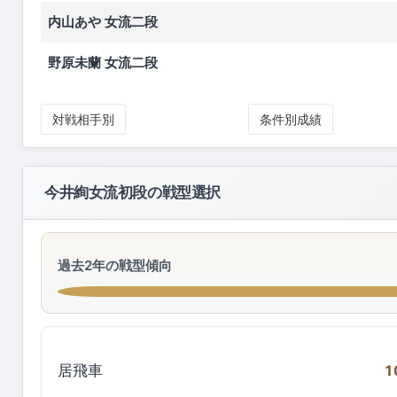
内山あや 女流二段
野原未蘭 女流二段
対戦相手別
条件別成績
今井絢女流初段の戦型選択
過去2年の戦型傾向
居飛車
1