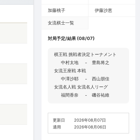
加藤桃子
伊藤沙恵
女流棋士一覧
対局予定/結果 (08/07)
棋王戦 挑戦者決定トーナメント
中村太地
豊島将之
-
女流王座戦 本戦
中澤沙耶
西山朋佳
-
女流名人戦 女流名人リーグ
福間香奈
磯谷祐維
-
更新日
2026年08月07日
適用
2026年08月06日