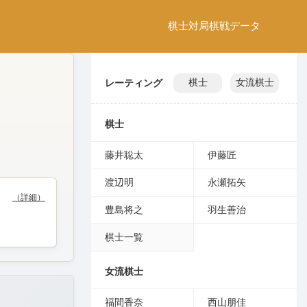
棋士
対局
棋戦
データ
レーティング
棋士
女流棋士
棋士
藤井聡太
伊藤匠
渡辺明
永瀬拓矢
（詳細）
豊島将之
羽生善治
棋士一覧
女流棋士
福間香奈
西山朋佳