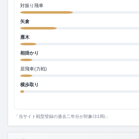
対振り飛車
矢倉
雁木
相掛かり
居飛車(力戦)
横歩取り
「当サイト戦型登録の過去二年分が対象(33局)」