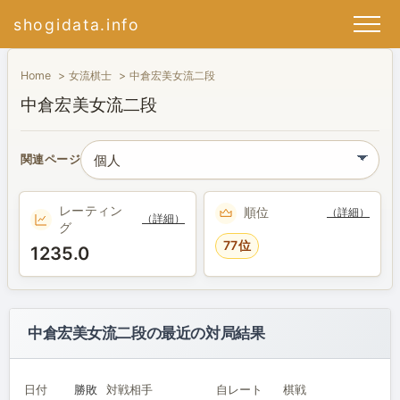
shogidata.info
Home
女流棋士
中倉宏美女流二段
中倉宏美女流二段
関連ページ
レーティン
順位
（詳細）
（詳細）
グ
77位
1235.0
中倉宏美女流二段の最近の対局結果
日付
勝敗
対戦相手
自レート
棋戦