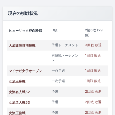
現在の棋戦状況
D級
2勝6敗 (29
ヒューリック杯白玲戦
位)
予選トーナメント
3回戦 敗退
大成建設杯清麗戦
再挑戦トーナメン
1回戦 敗退
ト
一斉予選
1回戦 敗退
マイナビ女子オープン
一次予選
1回戦 敗退
女流王座戦
予選
2回戦 敗退
女流名人戦52
予選
2回戦 敗退
女流名人戦53
予選
2回戦 敗退
女流王位戦