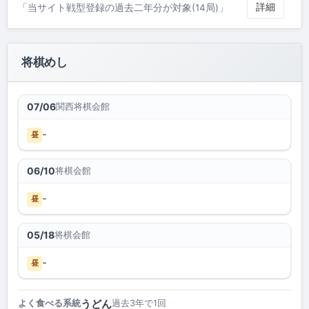
詳細
「当サイト戦型登録の過去二年分が対象(14局)」
将棋めし
関西将棋会館
07/06
-
昼
将棋会館
06/10
-
昼
将棋会館
05/18
-
昼
うどん
よく食べる系統
過去3年で1回