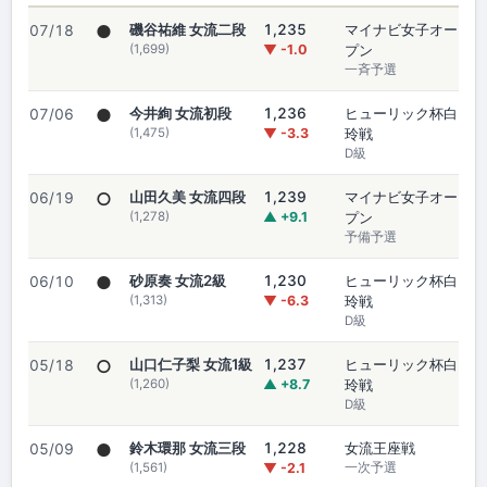
●
磯谷祐維 女流二段
1,235
マイナビ女子オー
07/18
(1,699)
▼ -1.0
プン
一斉予選
●
今井絢 女流初段
1,236
ヒューリック杯白
07/06
(1,475)
▼ -3.3
玲戦
D級
○
山田久美 女流四段
1,239
マイナビ女子オー
06/19
(1,278)
▲ +9.1
プン
予備予選
●
砂原奏 女流2級
1,230
ヒューリック杯白
06/10
(1,313)
▼ -6.3
玲戦
D級
○
山口仁子梨 女流1級
1,237
ヒューリック杯白
05/18
(1,260)
▲ +8.7
玲戦
D級
●
鈴木環那 女流三段
1,228
女流王座戦
05/09
(1,561)
▼ -2.1
一次予選