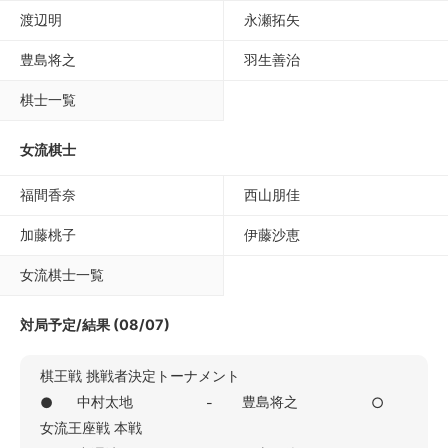
渡辺明
永瀬拓矢
豊島将之
羽生善治
棋士一覧
女流棋士
福間香奈
西山朋佳
加藤桃子
伊藤沙恵
女流棋士一覧
対局予定/結果 (08/07)
棋王戦 挑戦者決定トーナメント
中村太地
豊島将之
●
-
○
女流王座戦 本戦