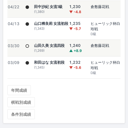
●
田中沙紀 女流1級
1,230
倉敷藤花戦
04/22
(1,380)
▼ -4.8
●
山口稀良莉 女流初段
1,235
ヒューリック杯白
04/13
(1,343)
▼ -5.7
玲戦
D級
○
山田久美 女流四段
1,240
倉敷藤花戦
03/30
(1,269)
▲ +8.9
●
和田はな 女流初段
1,232
ヒューリック杯白
03/09
(1,345)
▼ -5.6
玲戦
D級
年間成績
棋戦別成績
条件別成績