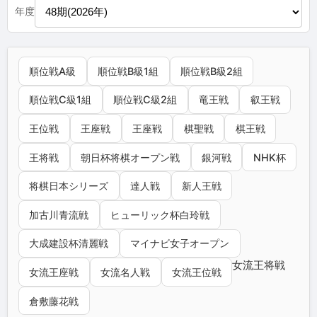
年度
順位戦A級
順位戦B級1組
順位戦B級2組
順位戦C級1組
順位戦C級2組
竜王戦
叡王戦
王位戦
王座戦
王座戦
棋聖戦
棋王戦
王将戦
朝日杯将棋オープン戦
銀河戦
NHK杯
将棋日本シリーズ
達人戦
新人王戦
加古川青流戦
ヒューリック杯白玲戦
大成建設杯清麗戦
マイナビ女子オープン
女流王将戦
女流王座戦
女流名人戦
女流王位戦
倉敷藤花戦