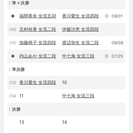
準々決勝
福間香奈 女流五冠
香川愛生 女流四段
●
○
08/01
北村桂香 女流二段
伊藤沙恵 女流四段
(10)
加藤桃子 女流四段
渡辺弥生 女流二段
(11)
08/08
内山あや 女流二段
中七海 女流三段
●
○
07/25
準決勝
香川愛生 女流四段
10
(13)
11
中七海 女流三段
(14)
決勝
13
14