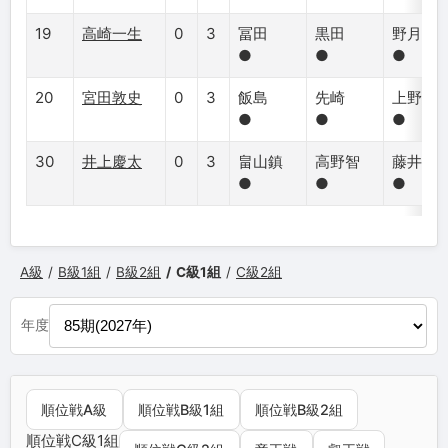
19
高崎一生
0
3
冨田
黒田
野月
●
●
●
20
宮田敦史
0
3
飯島
先崎
上野
●
●
●
30
井上慶太
0
3
畠山鎮
高野智
藤井猛
●
●
●
A級
B級1組
B級2組
C級1組
C級2組
年度
順位戦A級
順位戦B級1組
順位戦B級2組
順位戦C級1組