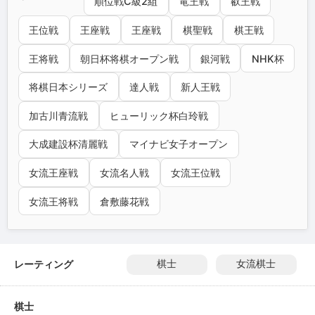
順位戦C級2組
竜王戦
叡王戦
王位戦
王座戦
王座戦
棋聖戦
棋王戦
王将戦
朝日杯将棋オープン戦
銀河戦
NHK杯
将棋日本シリーズ
達人戦
新人王戦
加古川青流戦
ヒューリック杯白玲戦
大成建設杯清麗戦
マイナビ女子オープン
女流王座戦
女流名人戦
女流王位戦
女流王将戦
倉敷藤花戦
レーティング
棋士
女流棋士
棋士