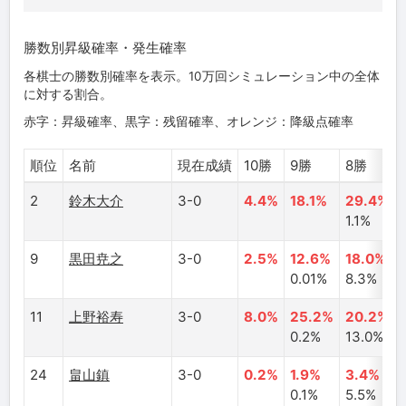
勝数別昇級確率・発生確率
各棋士の勝数別確率を表示。10万回シミュレーション中の全体
に対する割合。
赤字：昇級確率、黒字：残留確率、オレンジ：降級点確率
順位
名前
現在成績
10勝
9勝
8勝
2
鈴木大介
3-0
4.4%
18.1%
29.4%
1.1%
9
黒田尭之
3-0
2.5%
12.6%
18.0%
0.01%
8.3%
11
上野裕寿
3-0
8.0%
25.2%
20.2%
0.2%
13.0%
24
畠山鎮
3-0
0.2%
1.9%
3.4%
0.1%
5.5%