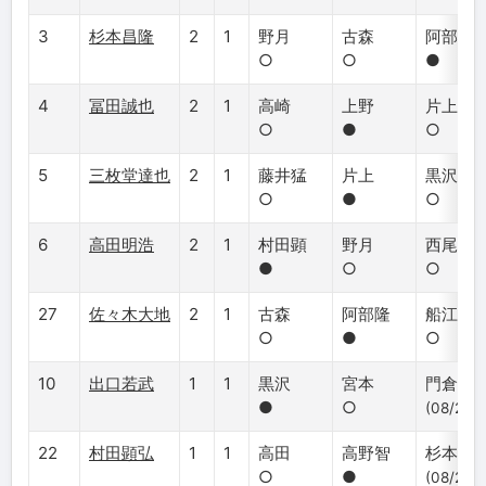
3
杉本昌隆
2
1
野月
古森
阿部健
○
○
●
4
冨田誠也
2
1
高崎
上野
片上
○
●
○
5
三枚堂達也
2
1
藤井猛
片上
黒沢
○
●
○
6
高田明浩
2
1
村田顕
野月
西尾明
●
○
○
27
佐々木大地
2
1
古森
阿部隆
船江
○
●
○
10
出口若武
1
1
黒沢
宮本
門倉
●
○
(08/25)
22
村田顕弘
1
1
高田
高野智
杉本昌
○
●
(08/25)