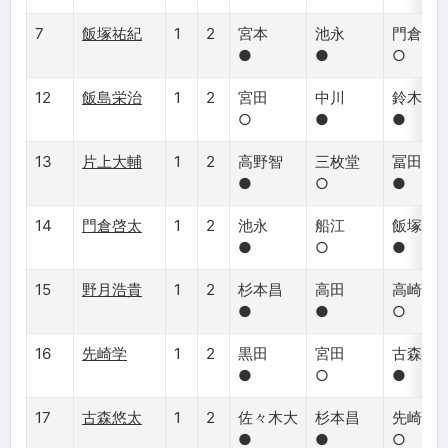
7
飯塚祐紀
1
2
宮本
池永
門倉
●
●
○
12
飯島栄治
1
2
宮田
中川
鈴木
○
●
●
13
片上大輔
1
2
高野智
三枚堂
冨田
●
○
●
14
門倉啓太
1
2
池永
船江
飯塚
●
○
●
15
野月浩貴
1
2
杉本昌
高田
高崎
●
●
○
16
先崎学
1
2
黒田
宮田
古森
●
○
●
17
古森悠太
1
2
佐々木大
杉本昌
先崎
●
●
○