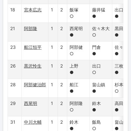
18
宮本広志
1
2
飯塚
藤井猛
出口
○
●
●
21
阿部隆
1
2
西尾明
佐々木大
黒田
●
○
●
23
船江恒平
1
2
阿部健
門倉
佐々木
○
●
●
26
黒沢怜生
1
2
上野
出口
三枚堂
●
○
●
28
阿部健治郎
1
2
船江
畠山鎮
杉本昌
●
●
○
29
西尾明
1
2
阿部隆
鈴木
高田
○
●
●
31
中川大輔
1
2
鈴木
飯島
畠山鎮
●
○
●