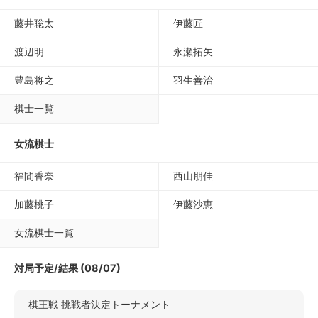
藤井聡太
伊藤匠
渡辺明
永瀬拓矢
豊島将之
羽生善治
棋士一覧
女流棋士
福間香奈
西山朋佳
加藤桃子
伊藤沙恵
女流棋士一覧
対局予定/結果 (08/07)
棋王戦 挑戦者決定トーナメント