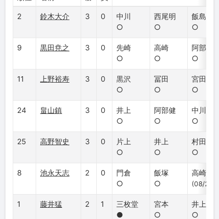
2
鈴木大介
3
0
中川
西尾明
飯島
○
○
○
9
黒田尭之
3
0
先崎
高崎
阿部隆
○
○
○
11
上野裕寿
3
0
黒沢
冨田
宮田
○
○
○
24
畠山鎮
3
0
井上
阿部健
中川
○
○
○
25
高野智史
3
0
片上
井上
村田顕
○
○
○
8
池永天志
2
0
門倉
飯塚
高崎
○
○
(08/25)
1
藤井猛
2
1
三枚堂
宮本
井上
●
○
○