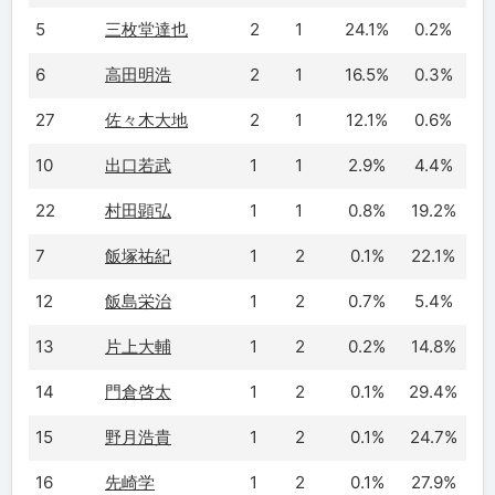
5
三枚堂達也
2
1
24.1%
0.2%
6
高田明浩
2
1
16.5%
0.3%
27
佐々木大地
2
1
12.1%
0.6%
10
出口若武
1
1
2.9%
4.4%
22
村田顕弘
1
1
0.8%
19.2%
7
飯塚祐紀
1
2
0.1%
22.1%
12
飯島栄治
1
2
0.7%
5.4%
13
片上大輔
1
2
0.2%
14.8%
14
門倉啓太
1
2
0.1%
29.4%
15
野月浩貴
1
2
0.1%
24.7%
16
先崎学
1
2
0.1%
27.9%