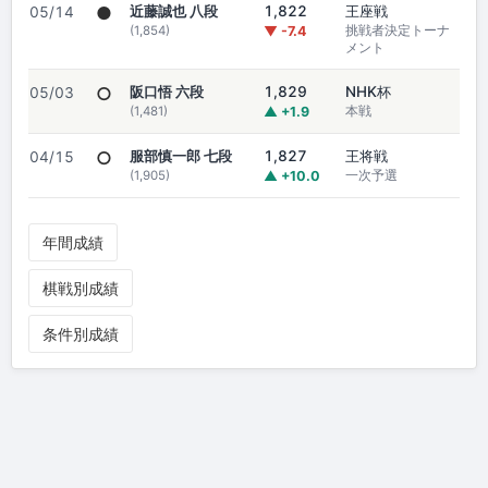
●
近藤誠也 八段
1,822
王座戦
05/14
(1,854)
▼ -7.4
挑戦者決定トーナ
メント
○
阪口悟 六段
1,829
NHK杯
05/03
(1,481)
▲ +1.9
本戦
○
服部慎一郎 七段
1,827
王将戦
04/15
(1,905)
▲ +10.0
一次予選
年間成績
棋戦別成績
条件別成績