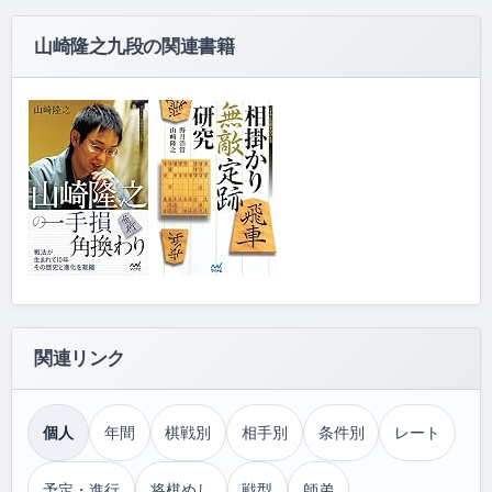
山崎隆之九段の関連書籍
関連リンク
個人
年間
棋戦別
相手別
条件別
レート
予定・進行
将棋めし
戦型
師弟