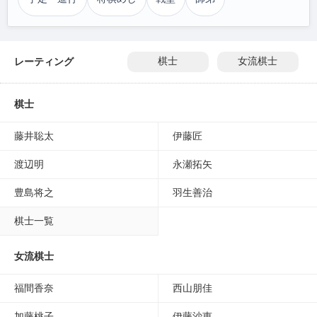
レーティング
棋士
女流棋士
棋士
藤井聡太
伊藤匠
渡辺明
永瀬拓矢
豊島将之
羽生善治
棋士一覧
女流棋士
福間香奈
西山朋佳
加藤桃子
伊藤沙恵