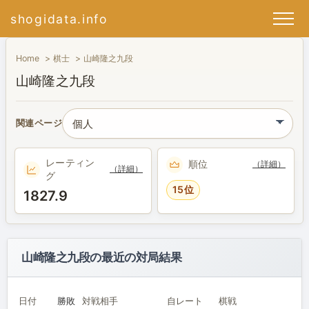
shogidata.info
Home
棋士
山崎隆之九段
山崎隆之九段
関連ページ
レーティン
順位
（詳細）
（詳細）
グ
15位
1827.9
山崎隆之九段の最近の対局結果
日付
勝敗
対戦相手
自レート
棋戦