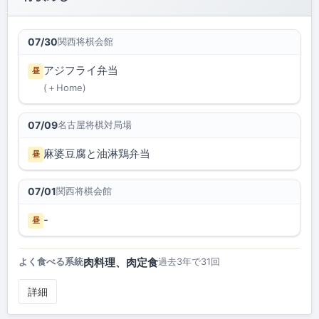
関西将棋会館
07/30
アジフライ弁当
昼
(＋Home)
名古屋将棋対局場
07/09
麻婆豆腐と油淋鶏弁当
昼
関西将棋会館
07/01
-
昼
肉料理、肉定食
よく食べる系統
過去3年で31回
詳細