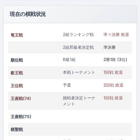
現在の棋戦状況
2組ランキング戦
準々決勝 敗退
竜王戦
2組昇級者決定戦
準決勝
B級1組
2勝1敗 (3位)
順位戦
本戦トーナメント
1回戦 敗退
叡王戦
予選
2回戦 敗退
王位戦
挑戦者決定トーナ
1回戦 敗退
王座戦(74)
メント
王座戦(75)
棋聖戦