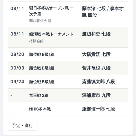
朝日杯将棋オープン戦 一
藤本渚 七段
/
森本才
08/11
次予選
跳 四段
関西将棋会館
渡辺和史 七段
08/11
銀河戦 本戦トーナメント
将棋会館
大橋貴洸 七段
08/20
順位戦 B級1組
菅井竜也 八段
09/03
順位戦 B級1組
斎藤慎太郎 八段
09/24
順位戦 B級1組
深浦康市 九段
-
竜王戦 2組
服部慎一郎 七段
-
NHK杯 本戦
予定・進行