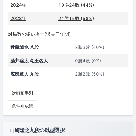
2024年
19勝24敗 (44%)
2023年
21勝15敗 (58%)
対局数の多い棋士(過去三年間)
近藤誠也 八段
2勝3敗 (40%)
藤井聡太 竜王名人
0勝4敗 (0%)
広瀬章人 九段
2勝2敗 (50%)
対戦相手別
条件別成績
山崎隆之九段の戦型選択