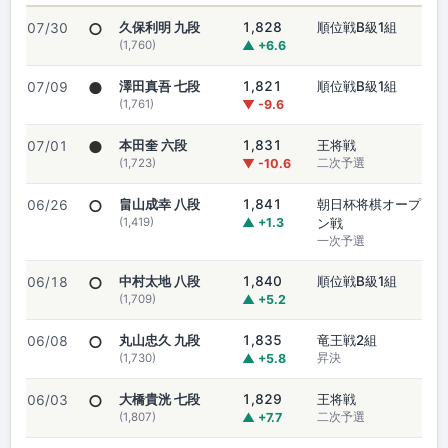
○
久保利明 九段
1,828
順位戦B級1組
07/30
(1,760)
▲ +6.6
●
澤田真吾 七段
1,821
順位戦B級1組
07/09
(1,761)
▼ -9.6
●
本田奎 六段
1,831
王将戦
07/01
(1,723)
▼ -10.6
二次予選
○
畠山成幸 八段
1,841
朝日杯将棋オープ
06/26
(1,419)
▲ +1.3
ン戦
一次予選
○
中村太地 八段
1,840
順位戦B級1組
06/18
(1,709)
▲ +5.2
○
丸山忠久 九段
1,835
竜王戦2組
06/08
(1,730)
▲ +5.8
昇決
○
大橋貴洸 七段
1,829
王将戦
06/03
(1,807)
▲ +7.7
二次予選