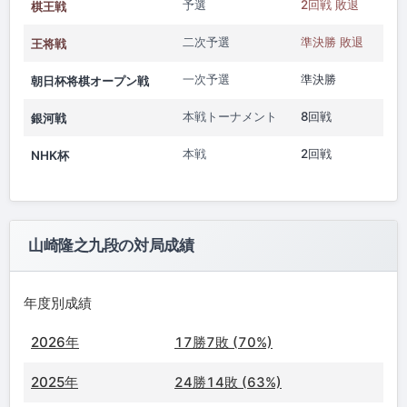
予選
2回戦 敗退
棋王戦
二次予選
準決勝 敗退
王将戦
一次予選
準決勝
朝日杯将棋オープン戦
本戦トーナメント
8回戦
銀河戦
本戦
2回戦
NHK杯
山崎隆之九段の対局成績
年度別成績
2026年
17勝7敗 (70%)
2025年
24勝14敗 (63%)