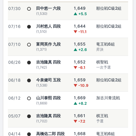
○
田中悠一 六段
1,649
順位戦C級2組
07/30
(1,530)
▲ +5.5
●
川村悠人 四段
1,644
順位戦C級2組
07/16
(1,510)
▼ -11.1
○
富岡英作 九段
1,655
竜王戦6組
07/10
(1,371)
▲ +2.6
昇決
●
吉池隆真 四段
1,652
棋聖戦
06/26
(1,742)
▼ -6.1
一次予選
●
今泉健司 五段
1,659
順位戦C級2組
06/18
(1,538)
▼ -10.9
○
山川泰熙 四段
1,669
加古川青流戦
06/12
(1,669)
▲ +8.2
●
吉池隆真 四段
1,661
棋王戦
05/07
(1,702)
▼ -7.2
予選
●
高橋佑二郎 四段
1,668
竜王戦6組
04/14