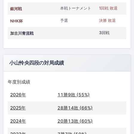
本戦トーナメント
1回戦 敗退
銀河戦
予選
決勝 敗退
NHK杯
3回戦
加古川青流戦
小山怜央四段の対局成績
年度別成績
2026年
11勝9敗 (55%)
2025年
28勝14敗 (66%)
2024年
20勝13敗 (60%)