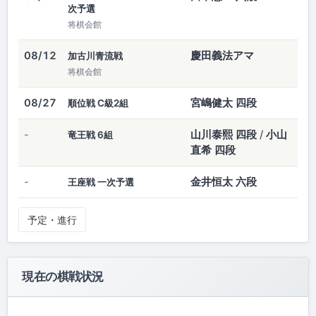
次予選
将棋会館
慶田義法アマ
08/12
加古川青流戦
将棋会館
宮嶋健太 四段
08/27
順位戦 C級2組
山川泰熙 四段
/
小山
-
竜王戦 6組
直希 四段
金井恒太 六段
-
王座戦 一次予選
予定・進行
現在の棋戦状況