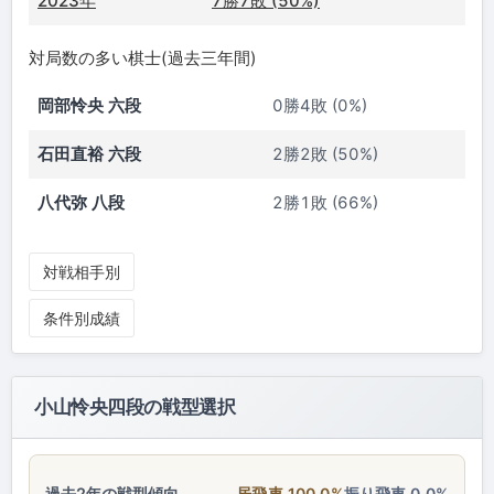
2023年
7勝7敗 (50%)
対局数の多い棋士(過去三年間)
岡部怜央 六段
0勝4敗 (0%)
石田直裕 六段
2勝2敗 (50%)
八代弥 八段
2勝1敗 (66%)
対戦相手別
条件別成績
小山怜央四段の戦型選択
過去2年の戦型傾向
居飛車 100.0%
振り飛車 0.0%