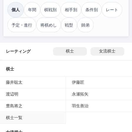
個人
年間
棋戦別
相手別
条件別
レート
予定・進行
将棋めし
戦型
師弟
レーティング
棋士
女流棋士
棋士
藤井聡太
伊藤匠
渡辺明
永瀬拓矢
豊島将之
羽生善治
棋士一覧