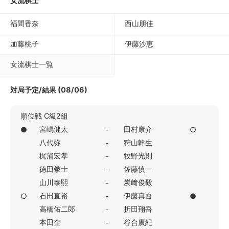
女流棋士
福間香奈
西山朋佳
加藤桃子
伊藤沙恵
女流棋士一覧
対局予定/結果 (08/06)
順位戦 C級2組
宮嶋健太
田村康介
●
-
○
八代弥
狩山幹生
-
梶浦宏孝
牧野光則
-
徳田拳士
佐藤慎一
-
山川泰熙
炭﨑俊毅
-
石田直裕
伊藤真吾
○
-
●
高橋佑二郎
折田翔吾
-
本田奎
谷合廣紀
-