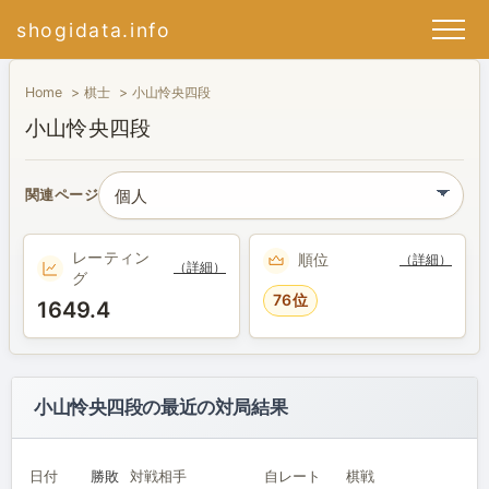
shogidata.info
Home
棋士
小山怜央四段
小山怜央四段
関連ページ
レーティン
順位
（詳細）
（詳細）
グ
76位
1649.4
小山怜央四段の最近の対局結果
日付
勝敗
対戦相手
自レート
棋戦