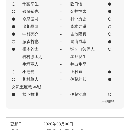
千葉幸生
阪口悟
○
-
●
齊藤裕也
金井恒太
○
-
●
今泉健司
村中秀史
●
-
○
瀬川晶司
森本才跳
●
-
○
中村亮介
吉池隆真
●
-
○
藤森哲也
畠山成幸
○
-
●
柵木幹太
獺ヶ口笑保人
●
-
○
岩村凛太朗
星野良生
-
生垣寛人
井出隼平
-
小窪碧
上村亘
○
-
●
川村悠人
佐藤紳哉
○
-
●
女流王座戦 本戦
松下舞琳
伊藤沙恵
●
-
○
(一部抜粋)
更新日
2026年08月06日