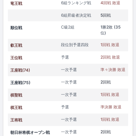
6組ランキング戦
4回戦 敗退
竜王戦
6組昇級者決定戦
5回戦
C級2組
1勝2敗 (35
順位戦
位)
段位別予選四段
1回戦 敗退
叡王戦
予選
2回戦 敗退
王位戦
一次予選
準々決勝 敗退
王座戦(74)
一次予選
2回戦
王座戦(75)
一次予選
1回戦 敗退
棋聖戦
予選
準決勝 敗退
棋王戦
一次予選
1回戦 敗退
王将戦
一次予選
2回戦
朝日杯将棋オープン戦