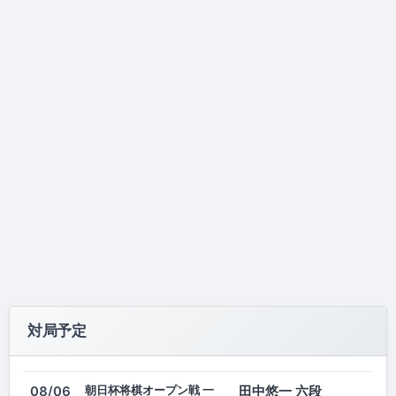
対局予定
朝日杯将棋オープン戦 一
田中悠一 六段
08/06