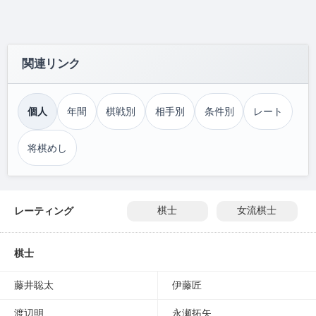
関連リンク
個人
年間
棋戦別
相手別
条件別
レート
将棋めし
レーティング
棋士
女流棋士
棋士
藤井聡太
伊藤匠
渡辺明
永瀬拓矢