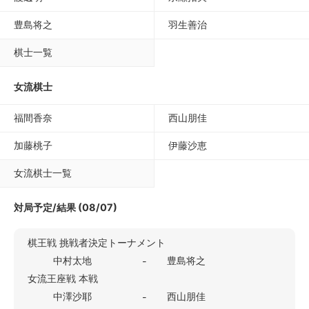
豊島将之
羽生善治
棋士一覧
女流棋士
福間香奈
西山朋佳
加藤桃子
伊藤沙恵
女流棋士一覧
対局予定/結果 (08/07)
棋王戦 挑戦者決定トーナメント
中村太地
豊島将之
-
女流王座戦 本戦
中澤沙耶
西山朋佳
-