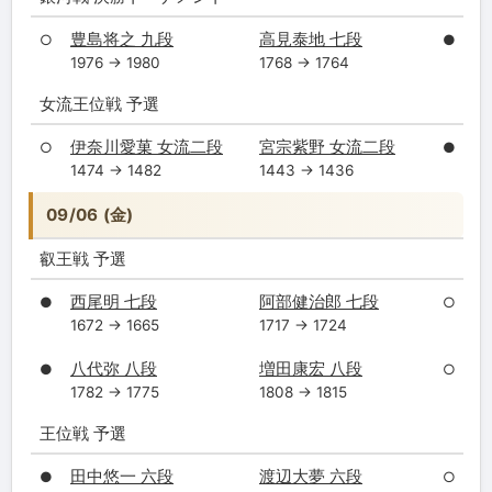
豊島将之 九段
高見泰地 七段
○
●
1976 → 1980
1768 → 1764
女流王位戦 予選
伊奈川愛菓 女流二段
宮宗紫野 女流二段
○
●
1474 → 1482
1443 → 1436
09/06 (金)
叡王戦 予選
西尾明 七段
阿部健治郎 七段
●
○
1672 → 1665
1717 → 1724
八代弥 八段
増田康宏 八段
●
○
1782 → 1775
1808 → 1815
王位戦 予選
田中悠一 六段
渡辺大夢 六段
●
○