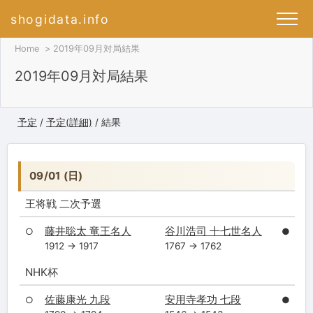
shogidata.info
Home
2019年09月対局結果
2019年09月対局結果
予定
/
予定(詳細)
/ 結果
09/01 (日)
王将戦 二次予選
藤井聡太 竜王名人
谷川浩司 十七世名人
○
●
1912 → 1917
1767 → 1762
NHK杯
佐藤康光 九段
安用寺孝功 七段
○
●