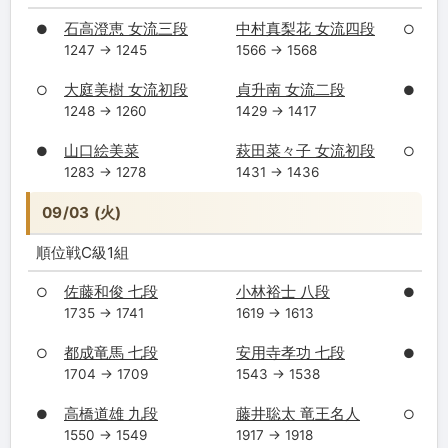
石高澄恵 女流三段
中村真梨花 女流四段
●
○
1247 → 1245
1566 → 1568
大庭美樹 女流初段
貞升南 女流二段
○
●
1248 → 1260
1429 → 1417
山口絵美菜
萩田菜々子 女流初段
●
○
1283 → 1278
1431 → 1436
09/03 (火)
順位戦C級1組
佐藤和俊 七段
小林裕士 八段
○
●
1735 → 1741
1619 → 1613
都成竜馬 七段
安用寺孝功 七段
○
●
1704 → 1709
1543 → 1538
高橋道雄 九段
藤井聡太 竜王名人
●
○
1550 → 1549
1917 → 1918