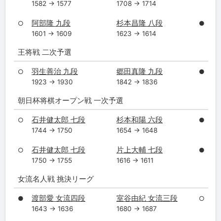
1582 → 1577
1708 → 1714
阿部隆 九段
杉本昌隆 八段
○
●
1601 → 1609
1623 → 1614
王将戦 二次予選
羽生善治 九段
郷田真隆 九段
○
●
1923 → 1930
1842 → 1836
朝日杯将棋オープン戦 一次予選
石井健太郎 七段
杉本和陽 六段
○
●
1744 → 1750
1654 → 1648
石井健太郎 七段
片上大輔 七段
○
●
1750 → 1755
1616 → 1611
女流名人戦 挑決リーグ
渡部愛 女流四段
室谷由紀 女流三段
●
○
1643 → 1636
1680 → 1687