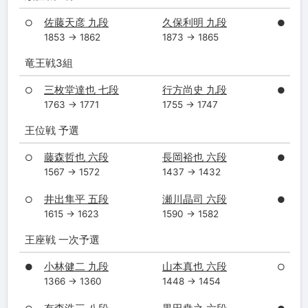
佐藤天彦 九段
久保利明 九段
○
●
1853 → 1862
1873 → 1865
竜王戦3組
三枚堂達也 七段
行方尚史 九段
○
●
1763 → 1771
1755 → 1747
王位戦 予選
藤森哲也 六段
長岡裕也 六段
○
●
1567 → 1572
1437 → 1432
井出隼平 五段
瀬川晶司 六段
○
●
1615 → 1623
1590 → 1582
王座戦 一次予選
小林健二 九段
山本真也 六段
●
○
1366 → 1360
1448 → 1454