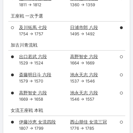
1811 → 1812
1360 → 1359
王座戦 一次予選
及川拓馬 七段
日浦市郎 八段
○
●
1754 → 1757
1495 → 1492
加古川青流戦
出口若武 六段
高野智史 六段
●
○
1529 → 1524
1664 → 1669
斎藤明日斗 六段
池永天志 六段
●
○
1579 → 1570
1537 → 1546
高野智史 六段
池永天志 六段
●
○
1669 → 1658
1546 → 1557
女流王座戦 本戦
伊藤沙恵 女流四段
西山朋佳 女流三冠
●
○
1807 → 1799
1776 → 1785