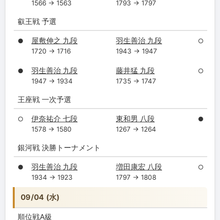
1566 → 1563
1793 → 1797
叡王戦 予選
屋敷伸之 九段
羽生善治 九段
●
○
1720 → 1716
1943 → 1947
羽生善治 九段
藤井猛 九段
●
○
1947 → 1934
1735 → 1747
王座戦 一次予選
伊奈祐介 七段
東和男 八段
○
●
1578 → 1580
1267 → 1264
銀河戦 決勝トーナメント
羽生善治 九段
増田康宏 八段
●
○
1934 → 1923
1797 → 1808
09/04 (水)
順位戦A級