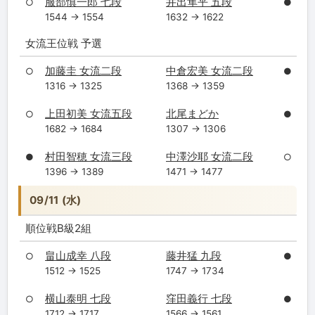
服部慎一郎 七段
井出隼平 五段
○
●
1544 → 1554
1632 → 1622
女流王位戦 予選
加藤圭 女流二段
中倉宏美 女流二段
○
●
1316 → 1325
1368 → 1359
上田初美 女流五段
北尾まどか
○
●
1682 → 1684
1307 → 1306
村田智穂 女流三段
中澤沙耶 女流二段
●
○
1396 → 1389
1471 → 1477
09/11 (水)
順位戦B級2組
畠山成幸 八段
藤井猛 九段
○
●
1512 → 1525
1747 → 1734
横山泰明 七段
窪田義行 七段
○
●
1712 → 1717
1566 → 1561