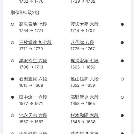
1762 → 1770
1739 → 1732
順位戦C級2組
高見泰地 七段
渡辺大夢 六段
○
●
1764 → 1771
1714 → 1707
三枚堂達也 七段
八代弥 八段
○
●
1771 → 1779
1775 → 1767
黒沢怜生 六段
梶浦宏孝 七段
○
●
1706 → 1713
1663 → 1656
石田直裕 六段
遠山雄亮 六段
●
○
1615 → 1608
1652 → 1659
田中悠一 六段
高野智史 六段
●
○
1577 → 1571
1658 → 1665
池永天志 六段
杉本和陽 六段
○
●
1557 → 1567
1648 → 1638
今泉健司 五段
藤森哲也 六段
○
●