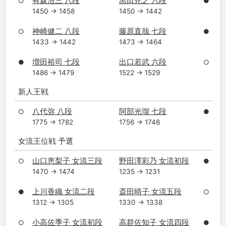
有森浩三 八段
黒田尭之 六段
○
●
1450 → 1458
1450 → 1442
神崎健二 八段
藤原直哉 七段
○
●
1433 → 1442
1473 → 1464
増田裕司 七段
出口若武 六段
●
○
1486 → 1479
1522 → 1529
新人王戦
八代弥 八段
阿部光瑠 七段
○
●
1775 → 1782
1756 → 1748
女流王位戦 予選
山口恵梨子 女流三段
野田澤彩乃 女流初段
○
●
1470 → 1474
1235 → 1231
上川香織 女流二段
斎田晴子 女流五段
●
○
1312 → 1305
1330 → 1338
小高佐季子 女流初段
高群佐知子 女流四段
○
●