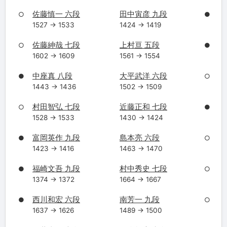
佐藤慎一 六段
田中寅彦 九段
○
●
1527 → 1533
1424 → 1419
佐藤紳哉 七段
上村亘 五段
○
●
1602 → 1609
1561 → 1554
中座真 八段
大平武洋 六段
●
○
1443 → 1436
1502 → 1509
村田智弘 七段
近藤正和 七段
○
●
1528 → 1533
1430 → 1424
富岡英作 九段
島本亮 六段
●
○
1423 → 1416
1463 → 1470
福崎文吾 九段
村中秀史 七段
●
○
1374 → 1372
1664 → 1667
西川和宏 六段
南芳一 九段
●
○
1637 → 1626
1489 → 1500