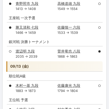
青野照市 九段
高橋道雄 九段
●
○
1413 → 1408
1549 → 1554
王座戦 一次予選
勝又清和 七段
佐藤慎一 六段
●
○
1466 → 1459
1533 → 1539
銀河戦 決勝トーナメント
渡辺明 九段
菅井竜也 八段
○
●
2035 → 2039
1868 → 1863
09/13 (金)
順位戦A級
木村一基 九段
佐藤康光 九段
●
○
1883 → 1873
1794 → 1804
王位戦 予選