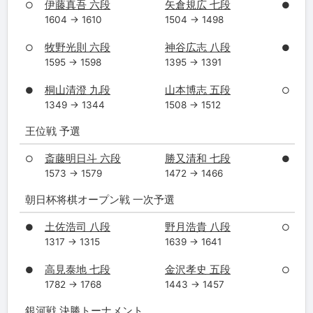
伊藤真吾 六段
矢倉規広 七段
○
●
1604 → 1610
1504 → 1498
牧野光則 六段
神谷広志 八段
○
●
1595 → 1598
1395 → 1391
桐山清澄 九段
山本博志 五段
●
○
1349 → 1344
1508 → 1512
王位戦 予選
斎藤明日斗 六段
勝又清和 七段
○
●
1573 → 1579
1472 → 1466
朝日杯将棋オープン戦 一次予選
土佐浩司 八段
野月浩貴 八段
●
○
1317 → 1315
1639 → 1641
高見泰地 七段
金沢孝史 五段
●
○
1782 → 1768
1443 → 1457
銀河戦 決勝トーナメント