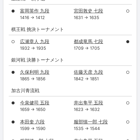
富岡英作 九段
宮田敦史 七段
●
○
1416 → 1412
1631 → 1635
棋王戦 挑決トーナメント
広瀬章人 九段
都成竜馬 七段
○
●
1932 → 1935
1709 → 1705
銀河戦 決勝トーナメント
久保利明 九段
佐藤天彦 九段
●
○
1865 → 1856
1842 → 1851
加古川青流戦
今泉健司 五段
井出隼平 五段
●
○
1659 → 1650
1623 → 1632
本田奎 六段
服部慎一郎 七段
●
○
1599 → 1590
1535 → 1544