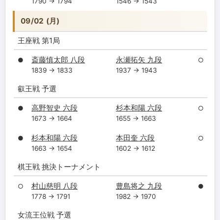
1790 → 1794
1546 → 1543
09/02 (月)
王座戦 第1局
斎藤慎太郎 八段
永瀬拓矢 九段
●
○
1839 → 1833
1937 → 1943
叡王戦 予選
高野智史 六段
杉本和陽 六段
●
○
1673 → 1664
1655 → 1663
杉本和陽 六段
本田奎 六段
●
○
1663 → 1654
1602 → 1612
棋王戦 挑決トーナメント
村山慈明 八段
豊島将之 九段
○
●
1778 → 1791
1982 → 1970
女流王位戦 予選