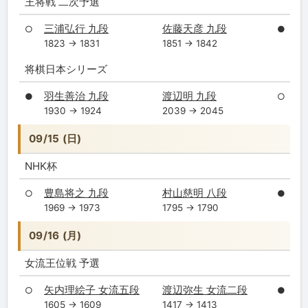
王将戦 二次予選
三浦弘行 九段
佐藤天彦 九段
○
●
1823 → 1831
1851 → 1842
将棋日本シリーズ
羽生善治 九段
渡辺明 九段
●
○
1930 → 1924
2039 → 2045
09/15 (日)
NHK杯
豊島将之 九段
村山慈明 八段
○
●
1969 → 1973
1795 → 1790
09/16 (月)
女流王位戦 予選
矢内理絵子 女流五段
渡辺弥生 女流二段
○
●
1605 → 1609
1417 → 1413