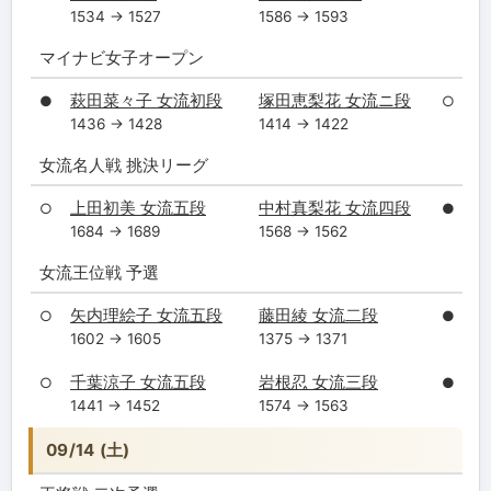
1534 → 1527
1586 → 1593
マイナビ女子オープン
萩田菜々子 女流初段
塚田恵梨花 女流ニ段
●
○
1436 → 1428
1414 → 1422
女流名人戦 挑決リーグ
上田初美 女流五段
中村真梨花 女流四段
○
●
1684 → 1689
1568 → 1562
女流王位戦 予選
矢内理絵子 女流五段
藤田綾 女流二段
○
●
1602 → 1605
1375 → 1371
千葉涼子 女流五段
岩根忍 女流三段
○
●
1441 → 1452
1574 → 1563
09/14 (土)