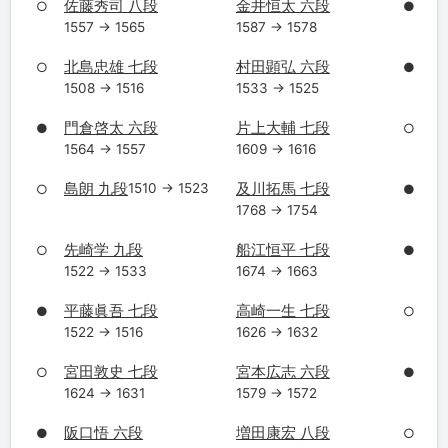
佐藤秀司 八段
金井恒太 六段
○
●
1557 → 1565
1587 → 1578
北島忠雄 七段
村田顕弘 六段
○
●
1508 → 1516
1533 → 1525
門倉啓太 六段
片上大輔 七段
●
○
1564 → 1557
1609 → 1616
島朗 九段
及川拓馬 七段
1510 → 1523
○
●
1768 → 1754
先崎学 九段
船江恒平 七段
○
●
1522 → 1533
1674 → 1663
平藤眞吾 七段
高崎一生 七段
●
○
1522 → 1516
1626 → 1632
宮田敦史 七段
宮本広志 六段
○
●
1624 → 1631
1579 → 1572
阪口悟 六段
増田康宏 八段
●
○