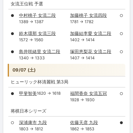
女流王位戦 予選
中村桃子 女流二段
加藤桃子 女流四段
●
○
1389 → 1387
1781 → 1782
鈴木環那 女流三段
加藤結李愛 女流二段
●
○
1572 → 1560
1402 → 1414
島井咲緒里 女流二段
塚田恵梨花 女流ニ段
●
○
1340 → 1333
1407 → 1414
09/07 (土)
ヒューリック杯清麗戦 第3局
甲斐智美
福間香奈 女流五冠
1620 → 1618
●
○
1928 → 1930
将棋日本シリーズ
深浦康市 九段
佐藤天彦 九段
○
●
1803 → 1812
1862 → 1853