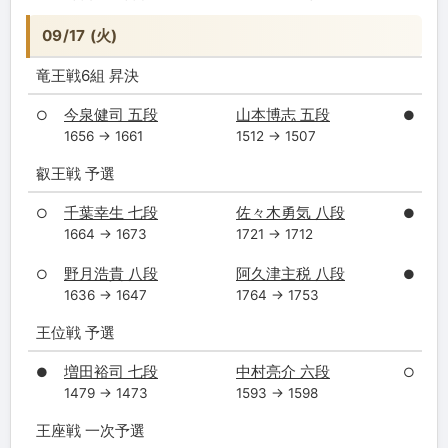
09/17 (火)
竜王戦6組 昇決
今泉健司 五段
山本博志 五段
○
●
1656 → 1661
1512 → 1507
叡王戦 予選
千葉幸生 七段
佐々木勇気 八段
○
●
1664 → 1673
1721 → 1712
野月浩貴 八段
阿久津主税 八段
○
●
1636 → 1647
1764 → 1753
王位戦 予選
増田裕司 七段
中村亮介 六段
●
○
1479 → 1473
1593 → 1598
王座戦 一次予選