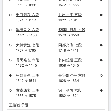
1650 → 1656
1572 → 1566
出口若武 六段
井出隼平 五段
○
●
1524 → 1534
1622 → 1611
黒田尭之 六段
斎藤明日斗 六段
○
●
1442 → 1453
1570 → 1559
大橋貴洸 七段
阿部光瑠 七段
○
●
1757 → 1765
1748 → 1741
長岡裕也 六段
竹内雄悟 五段
○
●
1432 → 1445
1658 → 1645
星野良生 五段
長谷部浩平 六段
●
○
1547 → 1541
1628 → 1634
古森悠太 五段
瀬川晶司 六段
○
●
1566 → 1575
1582 → 1574
王位戦 予選