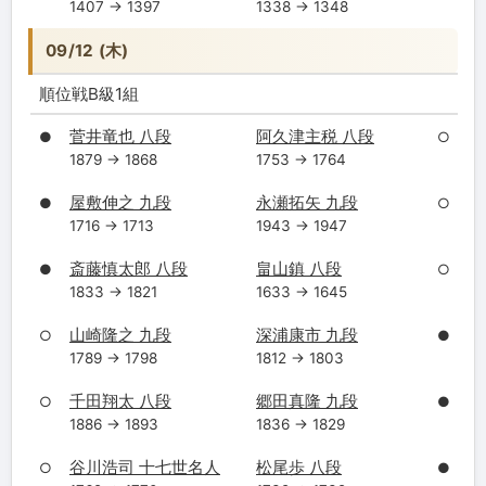
1407 → 1397
1338 → 1348
09/12 (木)
順位戦B級1組
菅井竜也 八段
阿久津主税 八段
●
○
1879 → 1868
1753 → 1764
屋敷伸之 九段
永瀬拓矢 九段
●
○
1716 → 1713
1943 → 1947
斎藤慎太郎 八段
畠山鎮 八段
●
○
1833 → 1821
1633 → 1645
山崎隆之 九段
深浦康市 九段
○
●
1789 → 1798
1812 → 1803
千田翔太 八段
郷田真隆 九段
○
●
1886 → 1893
1836 → 1829
谷川浩司 十七世名人
松尾歩 八段
○
●