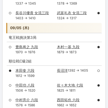
1337 → 1345
1378 → 1369
長谷川優貴 女流三段
武富礼衣 女流二段
○
●
1403 → 1410
1324 → 1317
09/05 (木)
竜王戦挑決第3局
豊島将之 九段
木村一基 九段
○
●
1970 → 1976
1879 → 1873
順位戦C級2組
本田奎 六段
長沼洋
1392 → 1405
●
○
1612 → 1599
中田功 八段
佐々木大地 七段
○
●
1506 → 1520
1825 → 1811
中村亮介 六段
西田拓也 六段
○
●
1576 → 1586
1662 → 1652