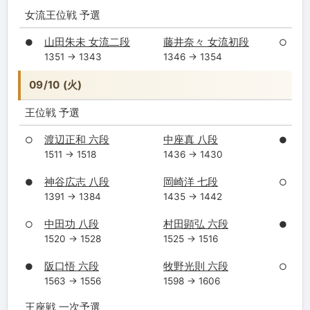
女流王位戦 予選
山田朱未 女流二段
藤井奈々 女流初段
●
○
1351 → 1343
1346 → 1354
09/10 (火)
王位戦 予選
渡辺正和 六段
中座真 八段
○
●
1511 → 1518
1436 → 1430
神谷広志 八段
岡崎洋 七段
●
○
1391 → 1384
1435 → 1442
中田功 八段
村田顕弘 六段
○
●
1520 → 1528
1525 → 1516
阪口悟 六段
牧野光則 六段
●
○
1563 → 1556
1598 → 1606
王座戦 一次予選