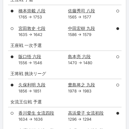
橋本崇載 八段
佐藤秀司 八段
●
○
1765 → 1753
1565 → 1577
宮田敦史 七段
中田宏樹 九段
○
●
1635 → 1642
1586 → 1579
王座戦 一次予選
阪口悟 六段
島本亮 六段
●
○
1556 → 1546
1470 → 1480
王将戦 挑決リーグ
久保利明 九段
豊島将之 九段
●
○
1856 → 1851
1978 → 1983
女流王位戦 予選
香川愛生 女流四段
高浜愛子 女流初段
○
●
1634 → 1636
1296 → 1294