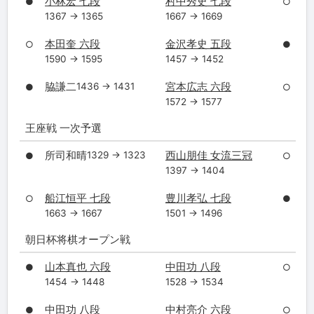
小林宏 七段
村中秀史 七段
●
○
1367 → 1365
1667 → 1669
本田奎 六段
金沢孝史 五段
○
●
1590 → 1595
1457 → 1452
脇謙二
宮本広志 六段
1436 → 1431
●
○
1572 → 1577
王座戦 一次予選
所司和晴
西山朋佳 女流三冠
1329 → 1323
●
○
1397 → 1404
船江恒平 七段
豊川孝弘 七段
○
●
1663 → 1667
1501 → 1496
朝日杯将棋オープン戦
山本真也 六段
中田功 八段
●
○
1454 → 1448
1528 → 1534
中田功 八段
中村亮介 六段
●
○