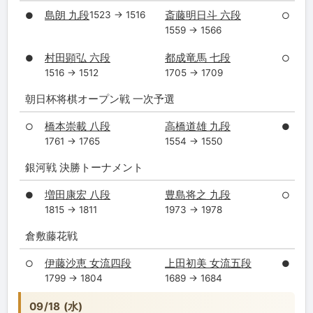
島朗 九段
斎藤明日斗 六段
1523 → 1516
●
○
1559 → 1566
村田顕弘 六段
都成竜馬 七段
●
○
1516 → 1512
1705 → 1709
朝日杯将棋オープン戦 一次予選
橋本崇載 八段
高橋道雄 九段
○
●
1761 → 1765
1554 → 1550
銀河戦 決勝トーナメント
増田康宏 八段
豊島将之 九段
●
○
1815 → 1811
1973 → 1978
倉敷藤花戦
伊藤沙恵 女流四段
上田初美 女流五段
○
●
1799 → 1804
1689 → 1684
09/18 (水)