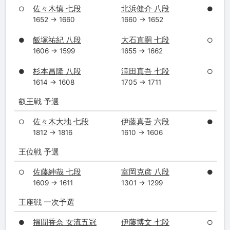
佐々木慎 七段
北浜健介 八段
○
●
1652 → 1660
1660 → 1652
飯塚祐紀 八段
大石直嗣 七段
●
○
1606 → 1599
1655 → 1662
杉本昌隆 八段
澤田真吾 七段
●
○
1614 → 1608
1705 → 1711
叡王戦 予選
佐々木大地 七段
伊藤真吾 六段
○
●
1812 → 1816
1610 → 1606
王位戦 予選
佐藤紳哉 七段
室岡克彦 八段
○
●
1609 → 1611
1301 → 1299
王座戦 一次予選
福間香奈 女流五冠
伊藤博文 七段
●
○