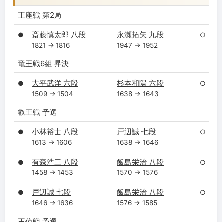
王座戦 第2局
斎藤慎太郎 八段
永瀬拓矢 九段
●
○
1821 → 1816
1947 → 1952
竜王戦6組 昇決
大平武洋 六段
杉本和陽 六段
●
○
1509 → 1504
1638 → 1643
叡王戦 予選
小林裕士 八段
戸辺誠 七段
●
○
1613 → 1606
1638 → 1646
有森浩三 八段
飯島栄治 八段
●
○
1458 → 1453
1570 → 1576
戸辺誠 七段
飯島栄治 八段
●
○
1646 → 1636
1576 → 1585
王位戦 予選