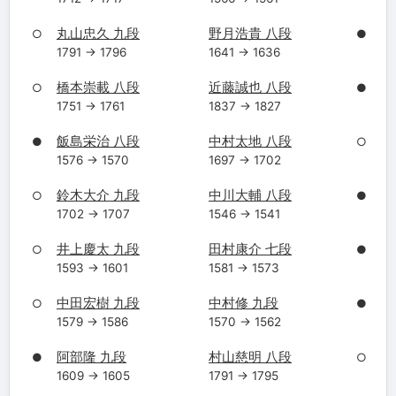
丸山忠久 九段
野月浩貴 八段
○
●
1791 → 1796
1641 → 1636
橋本崇載 八段
近藤誠也 八段
○
●
1751 → 1761
1837 → 1827
飯島栄治 八段
中村太地 八段
●
○
1576 → 1570
1697 → 1702
鈴木大介 九段
中川大輔 八段
○
●
1702 → 1707
1546 → 1541
井上慶太 九段
田村康介 七段
○
●
1593 → 1601
1581 → 1573
中田宏樹 九段
中村修 九段
○
●
1579 → 1586
1570 → 1562
阿部隆 九段
村山慈明 八段
●
○
1609 → 1605
1791 → 1795