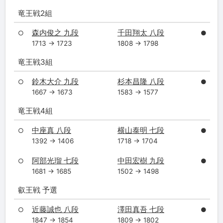
竜王戦2組
森内俊之 九段
千田翔太 八段
○
●
1713 → 1723
1808 → 1798
竜王戦3組
鈴木大介 九段
杉本昌隆 八段
○
●
1667 → 1673
1583 → 1577
竜王戦4組
中座真 八段
横山泰明 七段
○
●
1392 → 1406
1718 → 1704
阿部光瑠 七段
中田宏樹 九段
○
●
1681 → 1685
1502 → 1498
叡王戦 予選
近藤誠也 八段
澤田真吾 七段
○
●
1847 → 1854
1809 → 1802