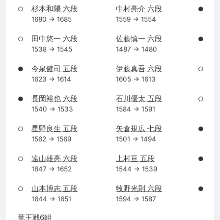
杉本和陽 六段
中村亮介 六段
○
●
1680 → 1685
1559 → 1554
田中悠一 六段
佐藤慎一 六段
○
●
1538 → 1545
1487 → 1480
今泉健司 五段
伊藤真吾 六段
●
○
1623 → 1614
1605 → 1613
長岡裕也 六段
石川優太 五段
●
○
1540 → 1533
1584 → 1591
星野良生 五段
矢倉規広 七段
○
●
1562 → 1569
1501 → 1494
遠山雄亮 六段
上村亘 五段
○
●
1647 → 1652
1544 → 1539
山本博志 五段
牧野光則 六段
○
●
1644 → 1651
1594 → 1587
竜王戦6組