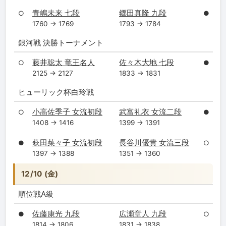
青嶋未来 七段
郷田真隆 九段
○
●
1760 → 1769
1793 → 1784
銀河戦 決勝トーナメント
藤井聡太 竜王名人
佐々木大地 七段
○
●
2125 → 2127
1833 → 1831
ヒューリック杯白玲戦
小高佐季子 女流初段
武富礼衣 女流二段
○
●
1408 → 1416
1399 → 1391
萩田菜々子 女流初段
長谷川優貴 女流三段
●
○
1397 → 1388
1351 → 1360
12/10 (金)
順位戦A級
佐藤康光 九段
広瀬章人 九段
●
○
1814 → 1806
1831 → 1838