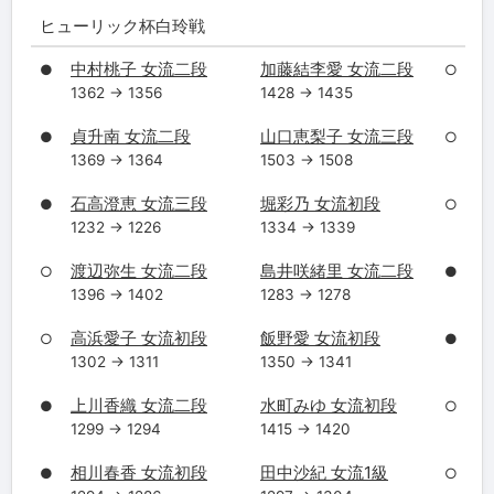
ヒューリック杯白玲戦
中村桃子 女流二段
加藤結李愛 女流二段
●
○
1362 → 1356
1428 → 1435
貞升南 女流二段
山口恵梨子 女流三段
●
○
1369 → 1364
1503 → 1508
石高澄恵 女流三段
堀彩乃 女流初段
●
○
1232 → 1226
1334 → 1339
渡辺弥生 女流二段
島井咲緒里 女流二段
○
●
1396 → 1402
1283 → 1278
高浜愛子 女流初段
飯野愛 女流初段
○
●
1302 → 1311
1350 → 1341
上川香織 女流二段
水町みゆ 女流初段
●
○
1299 → 1294
1415 → 1420
相川春香 女流初段
田中沙紀 女流1級
●
○