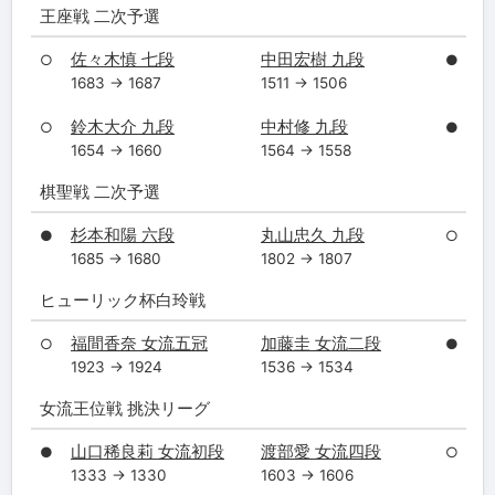
王座戦 二次予選
佐々木慎 七段
中田宏樹 九段
○
●
1683 → 1687
1511 → 1506
鈴木大介 九段
中村修 九段
○
●
1654 → 1660
1564 → 1558
棋聖戦 二次予選
杉本和陽 六段
丸山忠久 九段
●
○
1685 → 1680
1802 → 1807
ヒューリック杯白玲戦
福間香奈 女流五冠
加藤圭 女流二段
○
●
1923 → 1924
1536 → 1534
女流王位戦 挑決リーグ
山口稀良莉 女流初段
渡部愛 女流四段
●
○
1333 → 1330
1603 → 1606