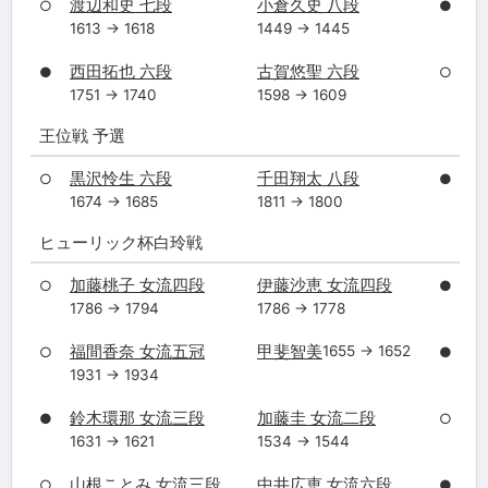
渡辺和史 七段
小倉久史 八段
○
●
1613 → 1618
1449 → 1445
西田拓也 六段
古賀悠聖 六段
●
○
1751 → 1740
1598 → 1609
王位戦 予選
黒沢怜生 六段
千田翔太 八段
○
●
1674 → 1685
1811 → 1800
ヒューリック杯白玲戦
加藤桃子 女流四段
伊藤沙恵 女流四段
○
●
1786 → 1794
1786 → 1778
福間香奈 女流五冠
甲斐智美
1655 → 1652
○
●
1931 → 1934
鈴木環那 女流三段
加藤圭 女流二段
●
○
1631 → 1621
1534 → 1544
山根ことみ 女流三段
中井広恵 女流六段
○
●