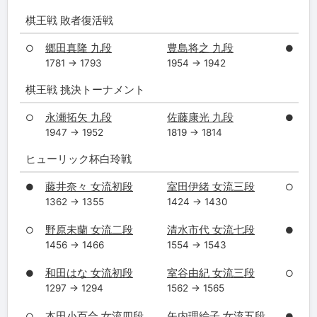
棋王戦 敗者復活戦
郷田真隆 九段
豊島将之 九段
○
●
1781 → 1793
1954 → 1942
棋王戦 挑決トーナメント
永瀬拓矢 九段
佐藤康光 九段
○
●
1947 → 1952
1819 → 1814
ヒューリック杯白玲戦
藤井奈々 女流初段
室田伊緒 女流三段
●
○
1362 → 1355
1424 → 1430
野原未蘭 女流二段
清水市代 女流七段
○
●
1456 → 1466
1554 → 1543
和田はな 女流初段
室谷由紀 女流三段
●
○
1297 → 1294
1562 → 1565
本田小百合 女流四段
矢内理絵子 女流五段
○
●