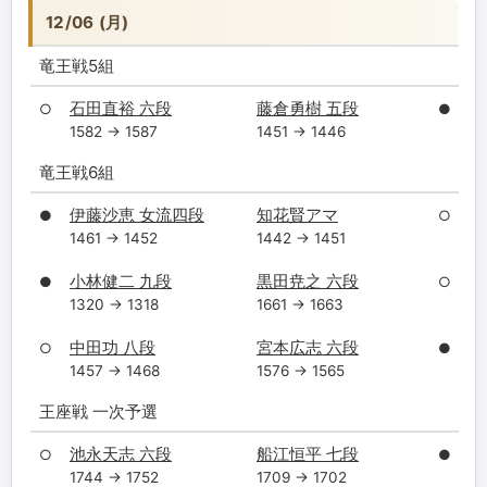
12/06 (月)
竜王戦5組
石田直裕 六段
藤倉勇樹 五段
○
●
1582 → 1587
1451 → 1446
竜王戦6組
伊藤沙恵 女流四段
知花賢アマ
●
○
1461 → 1452
1442 → 1451
小林健二 九段
黒田尭之 六段
●
○
1320 → 1318
1661 → 1663
中田功 八段
宮本広志 六段
○
●
1457 → 1468
1576 → 1565
王座戦 一次予選
池永天志 六段
船江恒平 七段
○
●
1744 → 1752
1709 → 1702