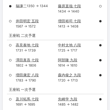
脇謙二
藤原直哉 七段
1350 → 1344
●
○
1434 → 1440
井田明宏 五段
増田裕司 七段
○
●
1567 → 1572
1413 → 1408
王座戦 二次予選
高見泰地 七段
中村太地 八段
○
●
1731 → 1739
1725 → 1717
澤田真吾 七段
阿部隆 九段
○
●
1802 → 1806
1614 → 1610
増田康宏 八段
森内俊之 九段
○
●
1783 → 1790
1720 → 1713
王座戦 一次予選
及川拓馬 七段
先崎学 九段
○
●
1691 → 1695
1485 → 1482