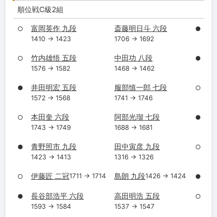
順位戦C級2組
富岡英作 九段
斎藤明日斗 六段
○
●
1410 → 1423
1706 → 1692
竹内雄悟 五段
中田功 八段
○
●
1576 → 1582
1468 → 1462
井田明宏 五段
服部慎一郎 七段
●
○
1572 → 1568
1741 → 1746
本田奎 六段
阿部光瑠 七段
○
●
1743 → 1749
1688 → 1681
青野照市 九段
田中寅彦 九段
●
○
1423 → 1413
1316 → 1326
伊藤匠 二冠
島朗 九段
1711 → 1714
1426 → 1424
○
●
長谷部浩平 六段
高田明浩 五段
●
○
1593 → 1584
1537 → 1547