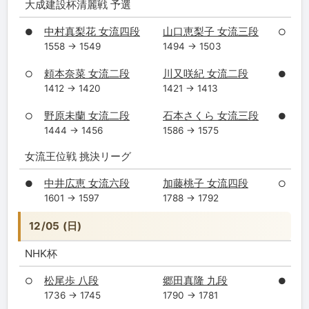
大成建設杯清麗戦 予選
中村真梨花 女流四段
山口恵梨子 女流三段
●
○
1558 → 1549
1494 → 1503
頼本奈菜 女流二段
川又咲紀 女流二段
○
●
1412 → 1420
1421 → 1413
野原未蘭 女流二段
石本さくら 女流三段
○
●
1444 → 1456
1586 → 1575
女流王位戦 挑決リーグ
中井広恵 女流六段
加藤桃子 女流四段
●
○
1601 → 1597
1788 → 1792
12/05 (日)
NHK杯
松尾歩 八段
郷田真隆 九段
○
●
1736 → 1745
1790 → 1781