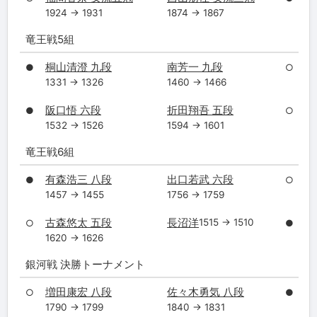
1924 → 1931
1874 → 1867
竜王戦5組
桐山清澄 九段
南芳一 九段
●
○
1331 → 1326
1460 → 1466
阪口悟 六段
折田翔吾 五段
●
○
1532 → 1526
1594 → 1601
竜王戦6組
有森浩三 八段
出口若武 六段
●
○
1457 → 1455
1756 → 1759
古森悠太 五段
長沼洋
1515 → 1510
○
●
1620 → 1626
銀河戦 決勝トーナメント
増田康宏 八段
佐々木勇気 八段
○
●
1790 → 1799
1840 → 1831