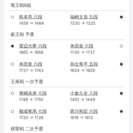
竜王戦6組
島本亮 六段
福崎文吾 九段
○
●
1459 → 1464
1330 → 1325
叡王戦 予選
渡辺大夢 六段
本田奎 六段
●
○
1665 → 1658
1730 → 1737
本田奎 六段
井出隼平 五段
○
●
1737 → 1743
1634 → 1629
王座戦 一次予選
青嶋未来 七段
小倉久史 八段
○
●
1748 → 1750
1452 → 1449
都成竜馬 七段
西川和宏 六段
○
●
1720 → 1726
1618 → 1612
棋聖戦 二次予選