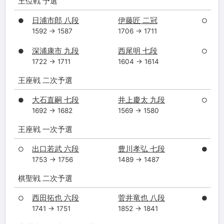
王位戦 予選
日浦市郎 八段
伊藤匠 二冠
●
○
1592 → 1587
1706 → 1711
深浦康市 九段
西尾明 七段
●
○
1722 → 1711
1604 → 1614
王座戦 二次予選
大石直嗣 七段
井上慶太 九段
●
○
1692 → 1682
1569 → 1580
王座戦 一次予選
出口若武 六段
豊川孝弘 七段
○
●
1753 → 1756
1489 → 1487
棋聖戦 二次予選
西田拓也 六段
菅井竜也 八段
○
●
1741 → 1751
1852 → 1841