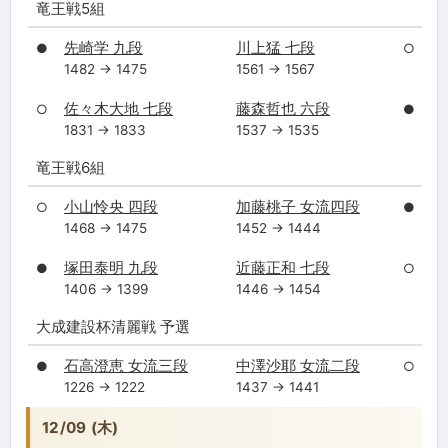
竜王戦5組
先崎学 九段
川上猛 七段
●
○
1482 → 1475
1561 → 1567
佐々木大地 七段
藤森哲也 六段
○
●
1831 → 1833
1537 → 1535
竜王戦6組
小山怜央 四段
加藤桃子 女流四段
○
●
1468 → 1475
1452 → 1444
塚田泰明 九段
近藤正和 七段
●
○
1406 → 1399
1446 → 1454
大成建設杯清麗戦 予選
石高澄恵 女流三段
中澤沙耶 女流二段
●
○
1226 → 1222
1437 → 1441
12/09 (木)