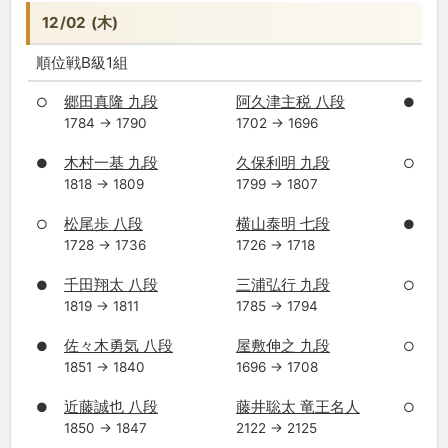
12/02 (木)
順位戦B級1組
郷田真隆 九段
阿久津主税 八段
○
●
1784 → 1790
1702 → 1696
木村一基 九段
久保利明 九段
●
○
1818 → 1809
1799 → 1807
松尾歩 八段
横山泰明 七段
○
●
1728 → 1736
1726 → 1718
千田翔太 八段
三浦弘行 九段
●
○
1819 → 1811
1785 → 1794
佐々木勇気 八段
屋敷伸之 九段
●
○
1851 → 1840
1696 → 1708
近藤誠也 八段
藤井聡太 竜王名人
●
○
1850 → 1847
2122 → 2125