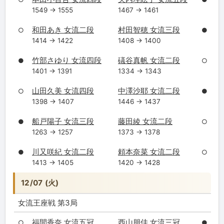
1549 → 1555
1467 → 1461
和田あき 女流二段
村田智穂 女流三段
○
●
1414 → 1422
1408 → 1400
竹部さゆり 女流四段
礒谷真帆 女流二段
●
○
1401 → 1391
1334 → 1343
山田久美 女流四段
中澤沙耶 女流二段
○
●
1398 → 1407
1446 → 1437
船戸陽子 女流三段
藤田綾 女流二段
●
○
1263 → 1257
1373 → 1378
川又咲紀 女流二段
頼本奈菜 女流二段
●
○
1413 → 1405
1420 → 1428
12/07 (火)
女流王座戦 第3局
福間香奈 女流五冠
西山朋佳 女流三冠
○
●