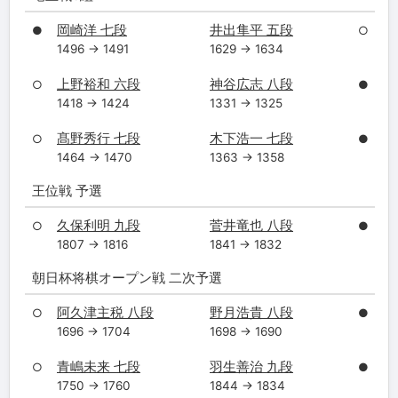
岡崎洋 七段
井出隼平 五段
●
○
1496 → 1491
1629 → 1634
上野裕和 六段
神谷広志 八段
○
●
1418 → 1424
1331 → 1325
髙野秀行 七段
木下浩一 七段
○
●
1464 → 1470
1363 → 1358
王位戦 予選
久保利明 九段
菅井竜也 八段
○
●
1807 → 1816
1841 → 1832
朝日杯将棋オープン戦 二次予選
阿久津主税 八段
野月浩貴 八段
○
●
1696 → 1704
1698 → 1690
青嶋未来 七段
羽生善治 九段
○
●
1750 → 1760
1844 → 1834