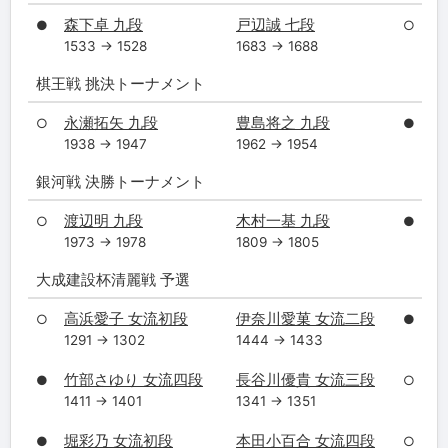
森下卓 九段
戸辺誠 七段
●
○
1533 → 1528
1683 → 1688
棋王戦 挑決トーナメント
永瀬拓矢 九段
豊島将之 九段
○
●
1938 → 1947
1962 → 1954
銀河戦 決勝トーナメント
渡辺明 九段
木村一基 九段
○
●
1973 → 1978
1809 → 1805
大成建設杯清麗戦 予選
高浜愛子 女流初段
伊奈川愛菓 女流二段
○
●
1291 → 1302
1444 → 1433
竹部さゆり 女流四段
長谷川優貴 女流三段
●
○
1411 → 1401
1341 → 1351
堀彩乃 女流初段
本田小百合 女流四段
●
○