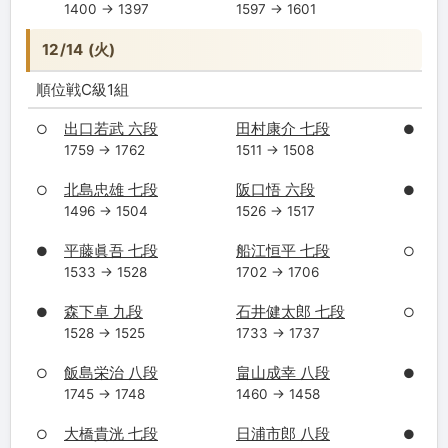
1400 → 1397
1597 → 1601
12/14 (火)
順位戦C級1組
出口若武 六段
田村康介 七段
○
●
1759 → 1762
1511 → 1508
北島忠雄 七段
阪口悟 六段
○
●
1496 → 1504
1526 → 1517
平藤眞吾 七段
船江恒平 七段
●
○
1533 → 1528
1702 → 1706
森下卓 九段
石井健太郎 七段
●
○
1528 → 1525
1733 → 1737
飯島栄治 八段
畠山成幸 八段
○
●
1745 → 1748
1460 → 1458
大橋貴洸 七段
日浦市郎 八段
○
●