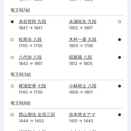
竜王戦1組
糸谷哲郎 九段
永瀬拓矢 九段
●
○
1847 → 1841
1952 → 1957
松尾歩 八段
木村一基 九段
○
●
1745 → 1755
1805 → 1795
八代弥 八段
稲葉陽 八段
○
●
1843 → 1851
1812 → 1805
竜王戦3組
梶浦宏孝 七段
小林裕士 八段
○
●
1745 → 1750
1606 → 1601
竜王戦6組
西山朋佳 女流三冠
吉本悠太アマ
○
●
1444 → 1453
1451 → 1443