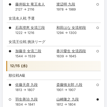
藤井聡太 竜王名人
渡辺明 九段
●
○
2127 → 2116
1978 → 1989
女流名人戦 予選
石高澄恵 女流三段
和田はな 女流初段
●
○
1222 → 1216
1294 → 1300
女流王位戦 挑決リーグ
加藤圭 女流二段
香川愛生 女流四段
●
○
1544 → 1539
1639 → 1645
12/15 (水)
順位戦A級
佐藤天彦 九段
斎藤慎太郎 八段
●
○
1813 → 1807
1901 → 1907
羽生善治 九段
山崎隆之 九段
○
●
1834 → 1841
1812 → 1804