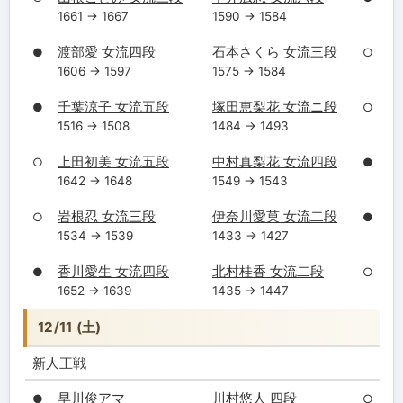
1661 → 1667
1590 → 1584
渡部愛 女流四段
石本さくら 女流三段
●
○
1606 → 1597
1575 → 1584
千葉涼子 女流五段
塚田恵梨花 女流ニ段
●
○
1516 → 1508
1484 → 1493
上田初美 女流五段
中村真梨花 女流四段
○
●
1642 → 1648
1549 → 1543
岩根忍 女流三段
伊奈川愛菓 女流二段
○
●
1534 → 1539
1433 → 1427
香川愛生 女流四段
北村桂香 女流二段
●
○
1652 → 1639
1435 → 1447
12/11 (土)
新人王戦
早川俊アマ
川村悠人 四段
●
○