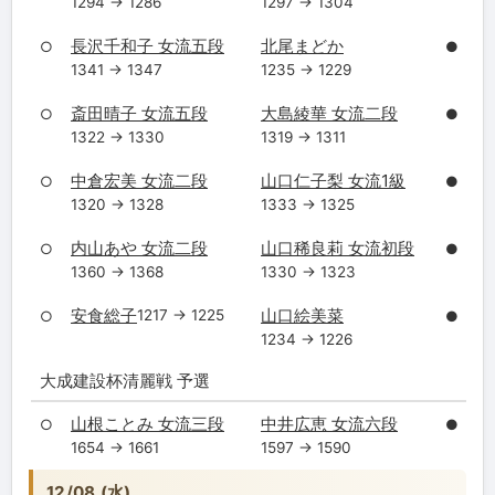
1294 → 1286
1297 → 1304
長沢千和子 女流五段
北尾まどか
○
●
1341 → 1347
1235 → 1229
斎田晴子 女流五段
大島綾華 女流二段
○
●
1322 → 1330
1319 → 1311
中倉宏美 女流二段
山口仁子梨 女流1級
○
●
1320 → 1328
1333 → 1325
内山あや 女流二段
山口稀良莉 女流初段
○
●
1360 → 1368
1330 → 1323
安食総子
山口絵美菜
1217 → 1225
○
●
1234 → 1226
大成建設杯清麗戦 予選
山根ことみ 女流三段
中井広恵 女流六段
○
●
1654 → 1661
1597 → 1590
12/08 (水)