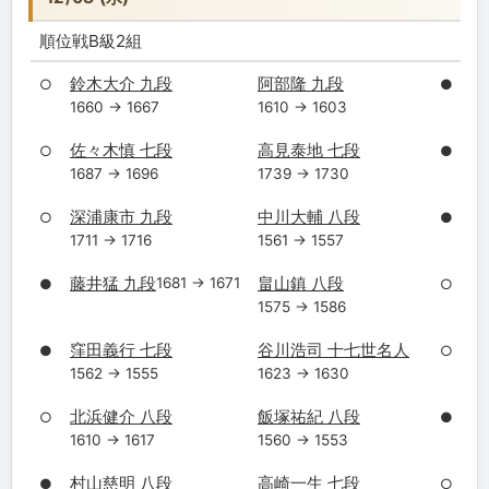
順位戦B級2組
鈴木大介 九段
阿部隆 九段
○
●
1660 → 1667
1610 → 1603
佐々木慎 七段
高見泰地 七段
○
●
1687 → 1696
1739 → 1730
深浦康市 九段
中川大輔 八段
○
●
1711 → 1716
1561 → 1557
藤井猛 九段
畠山鎮 八段
1681 → 1671
●
○
1575 → 1586
窪田義行 七段
谷川浩司 十七世名人
●
○
1562 → 1555
1623 → 1630
北浜健介 八段
飯塚祐紀 八段
○
●
1610 → 1617
1560 → 1553
村山慈明 八段
高崎一生 七段
●
○