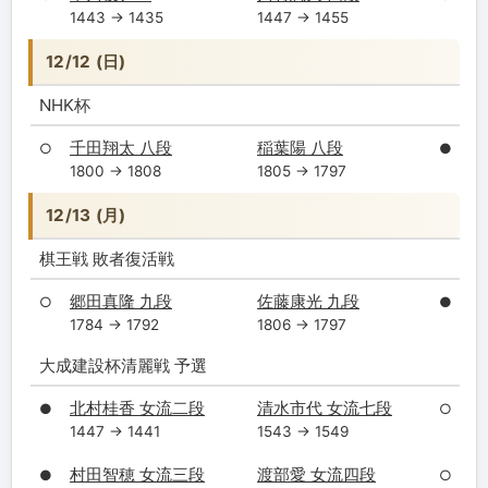
1443 → 1435
1447 → 1455
12/12 (日)
NHK杯
千田翔太 八段
稲葉陽 八段
○
●
1800 → 1808
1805 → 1797
12/13 (月)
棋王戦 敗者復活戦
郷田真隆 九段
佐藤康光 九段
○
●
1784 → 1792
1806 → 1797
大成建設杯清麗戦 予選
北村桂香 女流二段
清水市代 女流七段
●
○
1447 → 1441
1543 → 1549
村田智穂 女流三段
渡部愛 女流四段
●
○