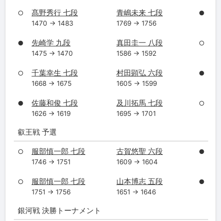
髙野秀行 七段
青嶋未来 七段
○
●
1470 → 1483
1769 → 1756
先崎学 九段
真田圭一 八段
●
○
1475 → 1470
1586 → 1592
千葉幸生 七段
村田顕弘 六段
○
●
1668 → 1675
1605 → 1599
佐藤和俊 七段
及川拓馬 七段
●
○
1626 → 1619
1695 → 1701
叡王戦 予選
服部慎一郎 七段
古賀悠聖 六段
○
●
1746 → 1751
1609 → 1604
服部慎一郎 七段
山本博志 五段
○
●
1751 → 1756
1651 → 1646
銀河戦 決勝トーナメント