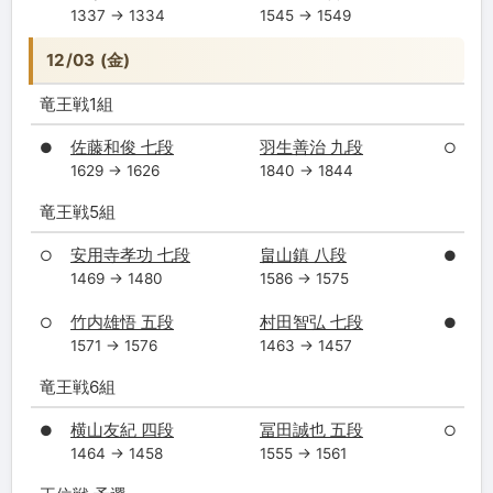
1337 → 1334
1545 → 1549
12/03 (金)
竜王戦1組
佐藤和俊 七段
羽生善治 九段
●
○
1629 → 1626
1840 → 1844
竜王戦5組
安用寺孝功 七段
畠山鎮 八段
○
●
1469 → 1480
1586 → 1575
竹内雄悟 五段
村田智弘 七段
○
●
1571 → 1576
1463 → 1457
竜王戦6組
横山友紀 四段
冨田誠也 五段
●
○
1464 → 1458
1555 → 1561