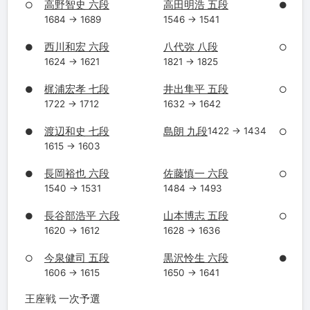
高野智史 六段
高田明浩 五段
○
●
1684 → 1689
1546 → 1541
西川和宏 六段
八代弥 八段
●
○
1624 → 1621
1821 → 1825
梶浦宏孝 七段
井出隼平 五段
●
○
1722 → 1712
1632 → 1642
渡辺和史 七段
島朗 九段
1422 → 1434
●
○
1615 → 1603
長岡裕也 六段
佐藤慎一 六段
●
○
1540 → 1531
1484 → 1493
長谷部浩平 六段
山本博志 五段
●
○
1620 → 1612
1628 → 1636
今泉健司 五段
黒沢怜生 六段
○
●
1606 → 1615
1650 → 1641
王座戦 一次予選