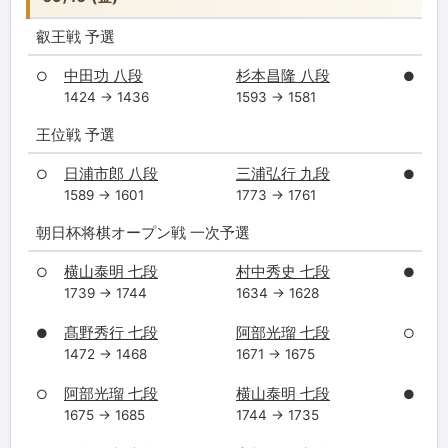
叡王戦 予選
中田功 八段
杉本昌隆 八段
○
●
1424 → 1436
1593 → 1581
王位戦 予選
日浦市郎 八段
三浦弘行 九段
○
●
1589 → 1601
1773 → 1761
朝日杯将棋オープン戦 一次予選
横山泰明 七段
村中秀史 七段
○
●
1739 → 1744
1634 → 1628
髙野秀行 七段
阿部光瑠 七段
●
○
1472 → 1468
1671 → 1675
阿部光瑠 七段
横山泰明 七段
○
●
1675 → 1685
1744 → 1735