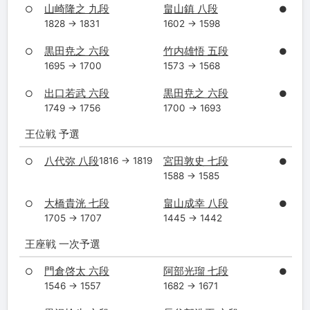
山崎隆之 九段
畠山鎮 八段
○
●
1828 → 1831
1602 → 1598
黒田尭之 六段
竹内雄悟 五段
○
●
1695 → 1700
1573 → 1568
出口若武 六段
黒田尭之 六段
○
●
1749 → 1756
1700 → 1693
王位戦 予選
八代弥 八段
宮田敦史 七段
1816 → 1819
○
●
1588 → 1585
大橋貴洸 七段
畠山成幸 八段
○
●
1705 → 1707
1445 → 1442
王座戦 一次予選
門倉啓太 六段
阿部光瑠 七段
○
●
1546 → 1557
1682 → 1671