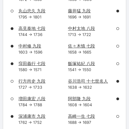
丸山忠久 九段
藤井猛 九段
○
●
1795 → 1801
1696 → 1691
高見泰地 七段
中村太地 八段
●
○
1744 → 1736
1713 → 1722
中村修 九段
佐々木慎 七段
●
○
1603 → 1596
1658 → 1665
窪田義行 七段
飯塚祐紀 八段
●
○
1580 → 1571
1541 → 1550
行方尚史 九段
谷川浩司 十七世名人
○
●
1727 → 1733
1638 → 1632
増田康宏 八段
阿部隆 九段
○
●
1784 → 1788
1608 → 1604
深浦康市 九段
高崎一生 七段
●
○
1762 → 1752
1688 → 1697