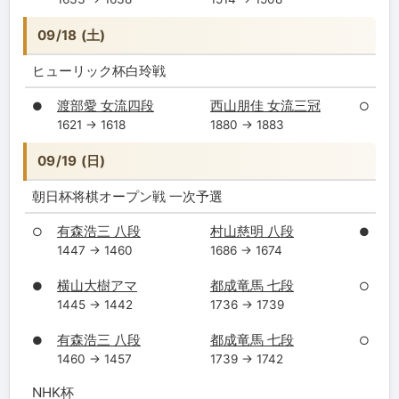
09/18 (土)
ヒューリック杯白玲戦
渡部愛 女流四段
西山朋佳 女流三冠
●
○
1621 → 1618
1880 → 1883
09/19 (日)
朝日杯将棋オープン戦 一次予選
有森浩三 八段
村山慈明 八段
○
●
1447 → 1460
1686 → 1674
横山大樹アマ
都成竜馬 七段
●
○
1445 → 1442
1736 → 1739
有森浩三 八段
都成竜馬 七段
●
○
1460 → 1457
1739 → 1742
NHK杯