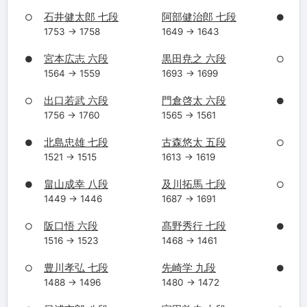
石井健太郎 七段
阿部健治郎 七段
○
●
1753 → 1758
1649 → 1643
宮本広志 六段
黒田尭之 六段
●
○
1564 → 1559
1693 → 1699
出口若武 六段
門倉啓太 六段
○
●
1756 → 1760
1565 → 1561
北島忠雄 七段
古森悠太 五段
●
○
1521 → 1515
1613 → 1619
畠山成幸 八段
及川拓馬 七段
●
○
1449 → 1446
1687 → 1691
阪口悟 六段
髙野秀行 七段
○
●
1516 → 1523
1468 → 1461
豊川孝弘 七段
先崎学 九段
○
●
1488 → 1496
1480 → 1472