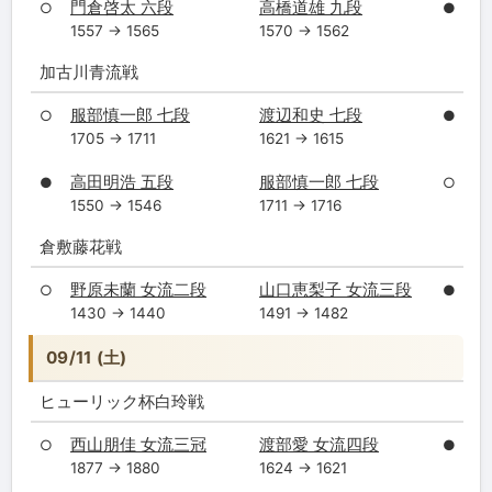
門倉啓太 六段
高橋道雄 九段
○
●
1557 → 1565
1570 → 1562
加古川青流戦
服部慎一郎 七段
渡辺和史 七段
○
●
1705 → 1711
1621 → 1615
高田明浩 五段
服部慎一郎 七段
●
○
1550 → 1546
1711 → 1716
倉敷藤花戦
野原未蘭 女流二段
山口恵梨子 女流三段
○
●
1430 → 1440
1491 → 1482
09/11 (土)
ヒューリック杯白玲戦
西山朋佳 女流三冠
渡部愛 女流四段
○
●
1877 → 1880
1624 → 1621