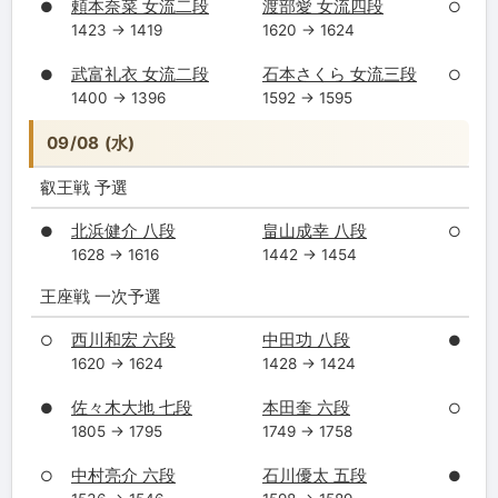
頼本奈菜 女流二段
渡部愛 女流四段
●
○
1423 → 1419
1620 → 1624
武富礼衣 女流二段
石本さくら 女流三段
●
○
1400 → 1396
1592 → 1595
09/08 (水)
叡王戦 予選
北浜健介 八段
畠山成幸 八段
●
○
1628 → 1616
1442 → 1454
王座戦 一次予選
西川和宏 六段
中田功 八段
○
●
1620 → 1624
1428 → 1424
佐々木大地 七段
本田奎 六段
●
○
1805 → 1795
1749 → 1758
中村亮介 六段
石川優太 五段
○
●