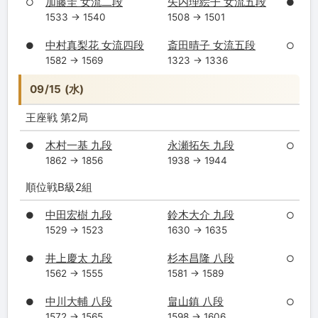
加藤圭 女流二段
矢内理絵子 女流五段
○
●
1533 → 1540
1508 → 1501
中村真梨花 女流四段
斎田晴子 女流五段
●
○
1582 → 1569
1323 → 1336
09/15 (水)
王座戦 第2局
木村一基 九段
永瀬拓矢 九段
●
○
1862 → 1856
1938 → 1944
順位戦B級2組
中田宏樹 九段
鈴木大介 九段
●
○
1529 → 1523
1630 → 1635
井上慶太 九段
杉本昌隆 八段
●
○
1562 → 1555
1581 → 1589
中川大輔 八段
畠山鎮 八段
●
○
1572 → 1565
1598 → 1606