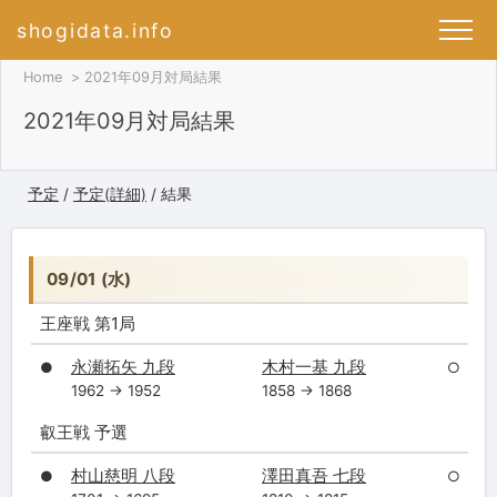
shogidata.info
Home
2021年09月対局結果
2021年09月対局結果
予定
/
予定(詳細)
/ 結果
09/01 (水)
王座戦 第1局
永瀬拓矢 九段
木村一基 九段
●
○
1962 → 1952
1858 → 1868
叡王戦 予選
村山慈明 八段
澤田真吾 七段
●
○