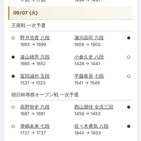
1796 → 1798
1494 → 1491
09/07 (火)
王座戦 一次予選
野月浩貴 八段
瀬川晶司 六段
○
●
1693 → 1699
1606 → 1600
遠山雄亮 六段
小倉久史 八段
●
○
1665 → 1652
1428 → 1441
冨田誠也 五段
平藤眞吾 七段
●
○
1531 → 1523
1541 → 1549
朝日杯将棋オープン戦 一次予選
高野智史 六段
西山朋佳 女流三冠
○
●
1687 → 1691
1456 → 1453
青嶋未来 七段
佐々木勇気 八段
○
●
1727 → 1737
1844 → 1833