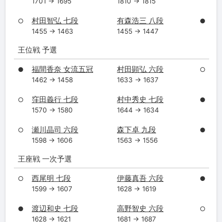
1701 → 1695
1810 → 1815
村田智弘 七段
有森浩三 八段
○
●
1455 → 1463
1455 → 1447
王位戦 予選
福間香奈 女流五冠
村田顕弘 六段
●
○
1462 → 1458
1633 → 1637
窪田義行 七段
村中秀史 七段
○
●
1570 → 1580
1644 → 1634
瀬川晶司 六段
森下卓 九段
○
●
1598 → 1606
1563 → 1556
王座戦 一次予選
西尾明 七段
伊藤真吾 六段
○
●
1599 → 1607
1628 → 1619
渡辺和史 七段
高野智史 六段
●
○
1628 → 1621
1681 → 1687