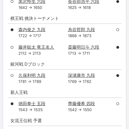
黒沢怜生 六段
長谷部浩平 六段
○
●
1642 → 1650
1625 → 1618
棋王戦 挑決トーナメント
森内俊之 九段
糸谷哲郎 九段
●
○
1722 → 1717
1868 → 1873
藤井聡太 竜王名人
斎藤明日斗 六段
○
●
2112 → 2113
1713 → 1711
銀河戦 Dブロック
久保利明 九段
深浦康市 九段
○
●
1781 → 1789
1769 → 1762
新人王戦
徳田拳士 五段
齊藤優希 四段
●
○
1543 → 1535
1542 → 1550
女流王位戦 予選