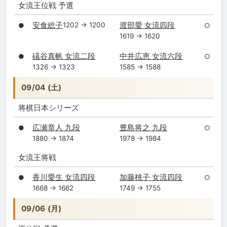
女流王位戦 予選
安食総子
渡部愛 女流四段
1202 → 1200
●
○
1619 → 1620
礒谷真帆 女流二段
中井広恵 女流六段
●
○
1326 → 1323
1585 → 1588
09/04 (土)
将棋日本シリーズ
広瀬章人 九段
豊島将之 九段
●
○
1880 → 1874
1978 → 1984
女流王将戦
香川愛生 女流四段
加藤桃子 女流四段
●
○
1668 → 1662
1749 → 1755
09/06 (月)