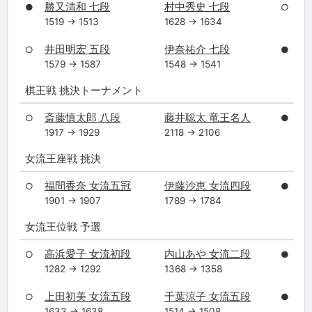
勝又清和 七段
村中秀史 七段
●
○
1519 → 1513
1628 → 1634
井田明宏 五段
伊奈祐介 七段
○
●
1579 → 1587
1548 → 1541
棋王戦 挑決トーナメント
斎藤慎太郎 八段
藤井聡太 竜王名人
○
●
1917 → 1929
2118 → 2106
女流王座戦 挑決
福間香奈 女流五冠
伊藤沙恵 女流四段
○
●
1901 → 1907
1789 → 1784
女流王位戦 予選
高浜愛子 女流初段
内山あや 女流二段
○
●
1282 → 1292
1368 → 1358
上田初美 女流五段
千葉涼子 女流五段
○
●
1633 → 1638
1514 → 1508