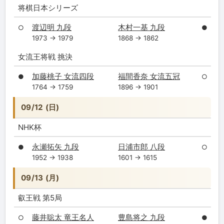
将棋日本シリーズ
渡辺明 九段
木村一基 九段
○
●
1973 → 1979
1868 → 1862
女流王将戦 挑決
加藤桃子 女流四段
福間香奈 女流五冠
●
○
1764 → 1759
1896 → 1901
09/12 (日)
NHK杯
永瀬拓矢 九段
日浦市郎 八段
●
○
1952 → 1938
1601 → 1615
09/13 (月)
叡王戦 第5局
藤井聡太 竜王名人
豊島将之 九段
○
●