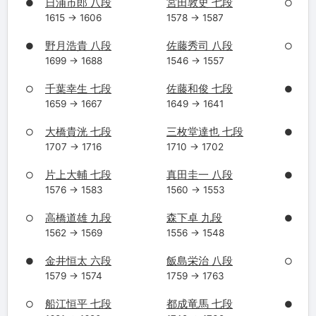
日浦市郎 八段
宮田敦史 七段
●
○
1615 → 1606
1578 → 1587
野月浩貴 八段
佐藤秀司 八段
●
○
1699 → 1688
1546 → 1557
千葉幸生 七段
佐藤和俊 七段
○
●
1659 → 1667
1649 → 1641
大橋貴洸 七段
三枚堂達也 七段
○
●
1707 → 1716
1710 → 1702
片上大輔 七段
真田圭一 八段
○
●
1576 → 1583
1560 → 1553
高橋道雄 九段
森下卓 九段
○
●
1562 → 1569
1556 → 1548
金井恒太 六段
飯島栄治 八段
●
○
1579 → 1574
1759 → 1763
船江恒平 七段
都成竜馬 七段
○
●