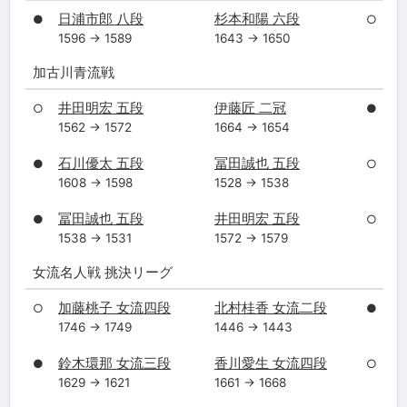
日浦市郎 八段
杉本和陽 六段
●
○
1596 → 1589
1643 → 1650
加古川青流戦
井田明宏 五段
伊藤匠 二冠
○
●
1562 → 1572
1664 → 1654
石川優太 五段
冨田誠也 五段
●
○
1608 → 1598
1528 → 1538
冨田誠也 五段
井田明宏 五段
●
○
1538 → 1531
1572 → 1579
女流名人戦 挑決リーグ
加藤桃子 女流四段
北村桂香 女流二段
○
●
1746 → 1749
1446 → 1443
鈴木環那 女流三段
香川愛生 女流四段
●
○
1629 → 1621
1661 → 1668