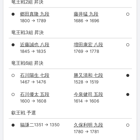
竜王戦2組 昇決
郷田真隆 九段
藤井猛 九段
●
○
1800 → 1789
1686 → 1696
竜王戦3組 昇決
近藤誠也 八段
増田康宏 八段
●
○
1845 → 1835
1769 → 1778
竜王戦6組 昇決
石川陽生 七段
勝又清和 七段
○
●
1467 → 1476
1528 → 1519
石川優太 五段
今泉健司 五段
○
●
1600 → 1608
1614 → 1606
叡王戦 予選
脇謙二
久保利明 九段
1351 → 1350
●
○
1780 → 1781