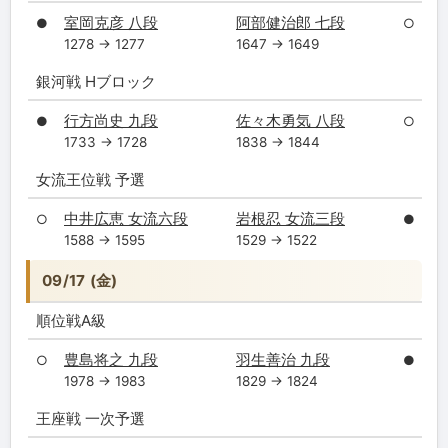
室岡克彦 八段
阿部健治郎 七段
●
○
1278 → 1277
1647 → 1649
銀河戦 Hブロック
行方尚史 九段
佐々木勇気 八段
●
○
1733 → 1728
1838 → 1844
女流王位戦 予選
中井広恵 女流六段
岩根忍 女流三段
○
●
1588 → 1595
1529 → 1522
09/17 (金)
順位戦A級
豊島将之 九段
羽生善治 九段
○
●
1978 → 1983
1829 → 1824
王座戦 一次予選