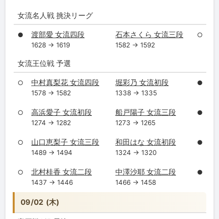
女流名人戦 挑決リーグ
渡部愛 女流四段
石本さくら 女流三段
●
○
1628 → 1619
1582 → 1592
女流王位戦 予選
中村真梨花 女流四段
堀彩乃 女流初段
○
●
1578 → 1582
1338 → 1335
高浜愛子 女流初段
船戸陽子 女流三段
○
●
1274 → 1282
1273 → 1265
山口恵梨子 女流三段
和田はな 女流初段
○
●
1489 → 1494
1324 → 1320
北村桂香 女流二段
中澤沙耶 女流二段
○
●
1437 → 1446
1466 → 1458
09/02 (木)