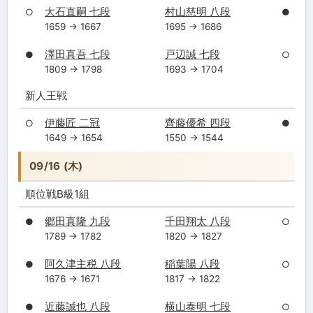
大石直嗣 七段
村山慈明 八段
○
●
1659 → 1667
1695 → 1686
澤田真吾 七段
戸辺誠 七段
●
○
1809 → 1798
1693 → 1704
新人王戦
伊藤匠 二冠
齊藤優希 四段
○
●
1649 → 1654
1550 → 1544
09/16 (木)
順位戦B級1組
郷田真隆 九段
千田翔太 八段
●
○
1789 → 1782
1820 → 1827
阿久津主税 八段
稲葉陽 八段
●
○
1676 → 1671
1817 → 1822
近藤誠也 八段
横山泰明 七段
●
○