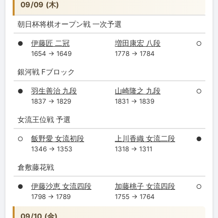
09/09 (木)
朝日杯将棋オープン戦 一次予選
伊藤匠 二冠
増田康宏 八段
●
○
1654 → 1649
1778 → 1784
銀河戦 Fブロック
羽生善治 九段
山崎隆之 九段
●
○
1837 → 1829
1831 → 1839
女流王位戦 予選
飯野愛 女流初段
上川香織 女流二段
○
●
1346 → 1353
1318 → 1311
倉敷藤花戦
伊藤沙恵 女流四段
加藤桃子 女流四段
●
○
1798 → 1789
1755 → 1764
09/10 (金)