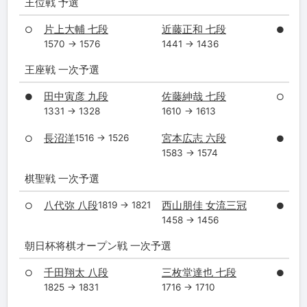
王位戦 予選
片上大輔 七段
近藤正和 七段
○
●
1570 → 1576
1441 → 1436
王座戦 一次予選
田中寅彦 九段
佐藤紳哉 七段
●
○
1331 → 1328
1610 → 1613
長沼洋
宮本広志 六段
1516 → 1526
○
●
1583 → 1574
棋聖戦 一次予選
八代弥 八段
西山朋佳 女流三冠
1819 → 1821
○
●
1458 → 1456
朝日杯将棋オープン戦 一次予選
千田翔太 八段
三枚堂達也 七段
○
●
1825 → 1831
1716 → 1710