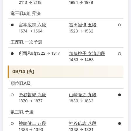
2113 → 2118
1984 → 1978
竜王戦6組 昇決
宮本広志 六段
冨田誠也 五段
●
○
1574 → 1564
1523 → 1532
王座戦 一次予選
所司和晴
加藤桃子 女流四段
1322 → 1317
●
○
1453 → 1458
09/14 (火)
順位戦A級
糸谷哲郎 九段
山崎隆之 九段
○
●
1870 → 1877
1839 → 1832
叡王戦 予選
神崎健二 八段
神谷広志 八段
○
●
1386 → 1393
1338 → 1331