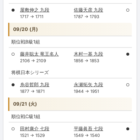
屋敷伸之 九段
佐藤天彦 九段
●
○
1717 → 1711
1787 → 1793
09/20 (月)
順位戦B級1組
藤井聡太 竜王名人
木村一基 九段
○
●
2106 → 2109
1856 → 1853
将棋日本シリーズ
糸谷哲郎 九段
永瀬拓矢 九段
●
○
1877 → 1871
1944 → 1951
09/21 (火)
順位戦C級1組
田村康介 七段
平藤眞吾 七段
○
●
1521 → 1529
1549 → 1540