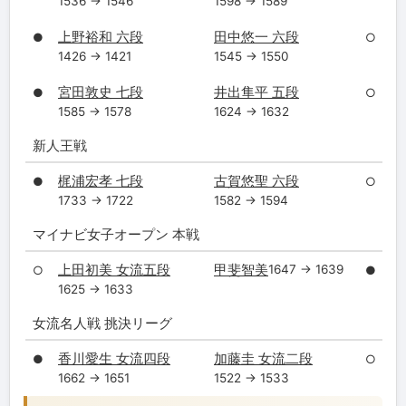
1536 → 1546
1598 → 1589
上野裕和 六段
田中悠一 六段
●
○
1426 → 1421
1545 → 1550
宮田敦史 七段
井出隼平 五段
●
○
1585 → 1578
1624 → 1632
新人王戦
梶浦宏孝 七段
古賀悠聖 六段
●
○
1733 → 1722
1582 → 1594
マイナビ女子オープン 本戦
上田初美 女流五段
甲斐智美
1647 → 1639
○
●
1625 → 1633
女流名人戦 挑決リーグ
香川愛生 女流四段
加藤圭 女流二段
●
○
1662 → 1651
1522 → 1533