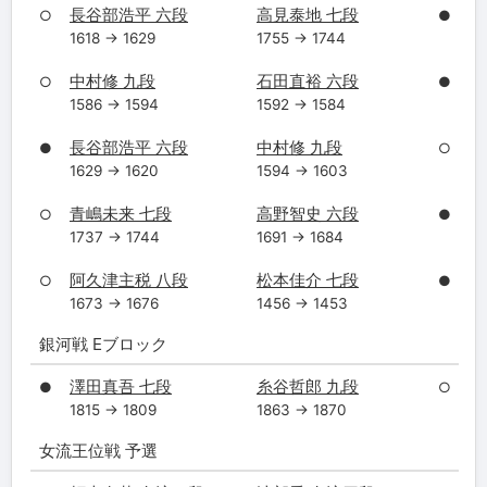
長谷部浩平 六段
高見泰地 七段
○
●
1618 → 1629
1755 → 1744
中村修 九段
石田直裕 六段
○
●
1586 → 1594
1592 → 1584
長谷部浩平 六段
中村修 九段
●
○
1629 → 1620
1594 → 1603
青嶋未来 七段
高野智史 六段
○
●
1737 → 1744
1691 → 1684
阿久津主税 八段
松本佳介 七段
○
●
1673 → 1676
1456 → 1453
銀河戦 Eブロック
澤田真吾 七段
糸谷哲郎 九段
●
○
1815 → 1809
1863 → 1870
女流王位戦 予選