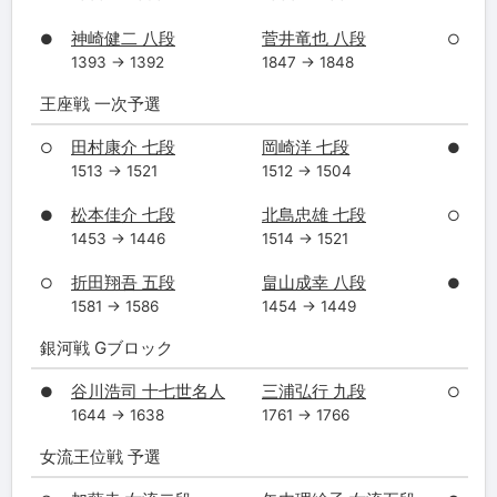
神崎健二 八段
菅井竜也 八段
●
○
1393 → 1392
1847 → 1848
王座戦 一次予選
田村康介 七段
岡崎洋 七段
○
●
1513 → 1521
1512 → 1504
松本佳介 七段
北島忠雄 七段
●
○
1453 → 1446
1514 → 1521
折田翔吾 五段
畠山成幸 八段
○
●
1581 → 1586
1454 → 1449
銀河戦 Gブロック
谷川浩司 十七世名人
三浦弘行 九段
●
○
1644 → 1638
1761 → 1766
女流王位戦 予選