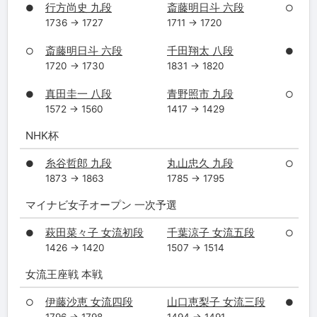
行方尚史 九段
斎藤明日斗 六段
●
○
1736 → 1727
1711 → 1720
斎藤明日斗 六段
千田翔太 八段
○
●
1720 → 1730
1831 → 1820
真田圭一 八段
青野照市 九段
●
○
1572 → 1560
1417 → 1429
NHK杯
糸谷哲郎 九段
丸山忠久 九段
●
○
1873 → 1863
1785 → 1795
マイナビ女子オープン 一次予選
萩田菜々子 女流初段
千葉涼子 女流五段
●
○
1426 → 1420
1507 → 1514
女流王座戦 本戦
伊藤沙恵 女流四段
山口恵梨子 女流三段
○
●