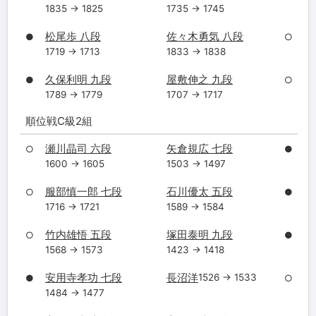
1835 → 1825
1735 → 1745
松尾歩 八段
佐々木勇気 八段
●
○
1719 → 1713
1833 → 1838
久保利明 九段
屋敷伸之 九段
●
○
1789 → 1779
1707 → 1717
順位戦C級2組
瀬川晶司 六段
矢倉規広 七段
○
●
1600 → 1605
1503 → 1497
服部慎一郎 七段
石川優太 五段
○
●
1716 → 1721
1589 → 1584
竹内雄悟 五段
塚田泰明 九段
○
●
1568 → 1573
1423 → 1418
安用寺孝功 七段
長沼洋
1526 → 1533
●
○
1484 → 1477