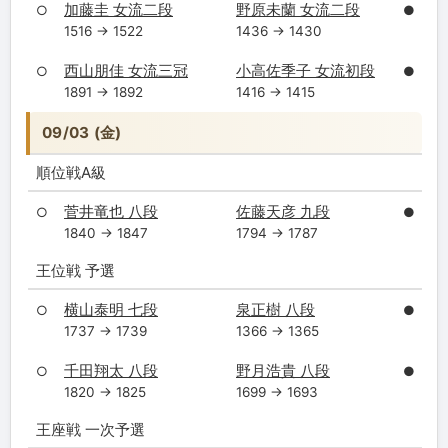
加藤圭 女流二段
野原未蘭 女流二段
○
●
1516 → 1522
1436 → 1430
西山朋佳 女流三冠
小高佐季子 女流初段
○
●
1891 → 1892
1416 → 1415
09/03 (金)
順位戦A級
菅井竜也 八段
佐藤天彦 九段
○
●
1840 → 1847
1794 → 1787
王位戦 予選
横山泰明 七段
泉正樹 八段
○
●
1737 → 1739
1366 → 1365
千田翔太 八段
野月浩貴 八段
○
●
1820 → 1825
1699 → 1693
王座戦 一次予選