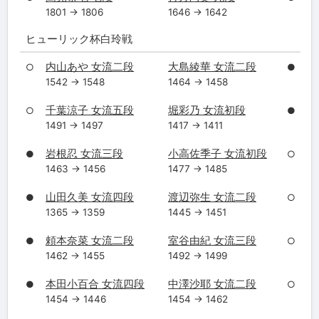
1801 → 1806
1646 → 1642
ヒューリック杯白玲戦
内山あや 女流二段
大島綾華 女流二段
○
●
1542 → 1548
1464 → 1458
千葉涼子 女流五段
堀彩乃 女流初段
○
●
1491 → 1497
1417 → 1411
岩根忍 女流三段
小高佐季子 女流初段
●
○
1463 → 1456
1477 → 1485
山田久美 女流四段
渡辺弥生 女流二段
●
○
1365 → 1359
1445 → 1451
頼本奈菜 女流二段
室谷由紀 女流三段
●
○
1462 → 1455
1492 → 1499
本田小百合 女流四段
中澤沙耶 女流二段
●
○
1454 → 1446
1454 → 1462