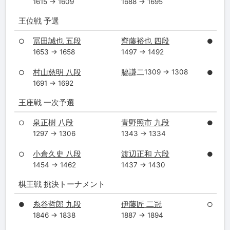
1615 → 1609
1688 → 1695
王位戦 予選
冨田誠也 五段
齊藤裕也 四段
○
●
1653 → 1658
1497 → 1492
村山慈明 八段
脇謙二
1309 → 1308
○
●
1691 → 1692
王座戦 一次予選
泉正樹 八段
青野照市 九段
○
●
1297 → 1306
1343 → 1334
小倉久史 八段
渡辺正和 六段
○
●
1454 → 1462
1437 → 1430
棋王戦 挑決トーナメント
糸谷哲郎 九段
伊藤匠 二冠
●
○
1846 → 1838
1887 → 1894