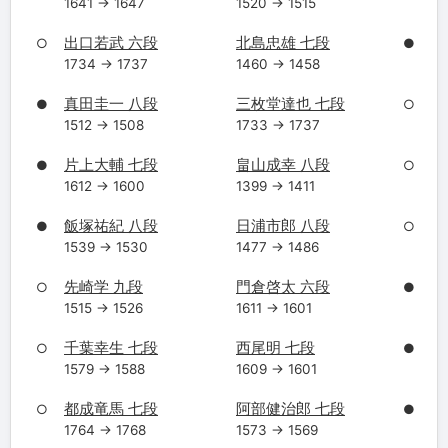
1641 → 1647
1520 → 1515
出口若武 六段
北島忠雄 七段
○
●
1734 → 1737
1460 → 1458
真田圭一 八段
三枚堂達也 七段
●
○
1512 → 1508
1733 → 1737
片上大輔 七段
畠山成幸 八段
●
○
1612 → 1600
1399 → 1411
飯塚祐紀 八段
日浦市郎 八段
●
○
1539 → 1530
1477 → 1486
先崎学 九段
門倉啓太 六段
○
●
1515 → 1526
1611 → 1601
千葉幸生 七段
西尾明 七段
○
●
1579 → 1588
1609 → 1601
都成竜馬 七段
阿部健治郎 七段
○
●
1764 → 1768
1573 → 1569