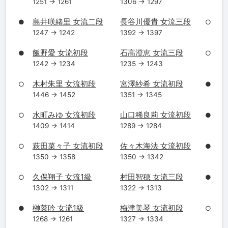
1251 → 1261
1306 → 1297
島井咲緒里 女流二段
長谷川優貴 女流三段
●
○
1247 → 1242
1392 → 1397
飯野愛 女流初段
石高澄恵 女流三段
●
○
1242 → 1234
1235 → 1243
木村朱里 女流初段
宮澤紗希 女流初段
○
●
1446 → 1452
1351 → 1345
水町みゆ 女流初段
山口稀良莉 女流初段
○
●
1409 → 1414
1289 → 1284
萩田菜々子 女流初段
佐々木海法 女流初段
○
●
1350 → 1358
1350 → 1342
久保翔子 女流1級
村田智穂 女流三段
○
●
1302 → 1311
1322 → 1313
榊菜吟 女流1級
梅津美琴 女流初段
●
○
1268 → 1261
1327 → 1334