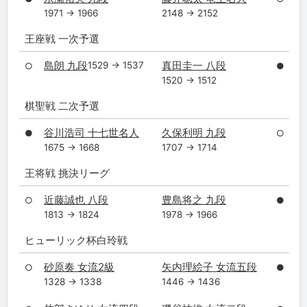
1971 → 1966
2148 → 2152
王座戦 一次予選
島朗 九段
真田圭一 八段
1529 → 1537
○
●
1520 → 1512
棋聖戦 二次予選
谷川浩司 十七世名人
久保利明 九段
●
○
1675 → 1668
1707 → 1714
王将戦 挑決リーグ
近藤誠也 八段
豊島将之 九段
○
●
1813 → 1824
1978 → 1966
ヒューリック杯白玲戦
砂原奏 女流2級
矢内理絵子 女流五段
○
●
1328 → 1338
1446 → 1436