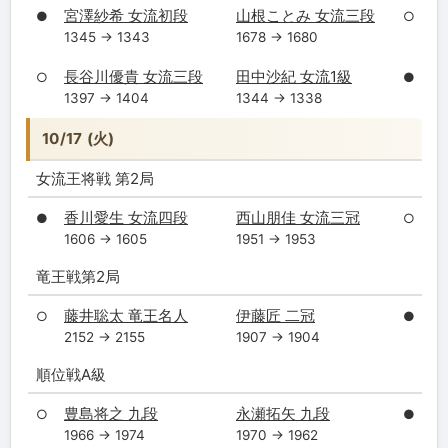
宮澤紗希 女流初段
山根ことみ 女流三段
●
○
1345 → 1343
1678 → 1680
長谷川優貴 女流三段
田中沙紀 女流1級
○
●
1397 → 1404
1344 → 1338
10/17 (火)
女流王将戦 第2局
香川愛生 女流四段
西山朋佳 女流三冠
●
○
1606 → 1605
1951 → 1953
竜王戦第2局
藤井聡太 竜王名人
伊藤匠 二冠
○
●
2152 → 2155
1907 → 1904
順位戦A級
豊島将之 九段
永瀬拓矢 九段
○
●
1966 → 1974
1970 → 1962