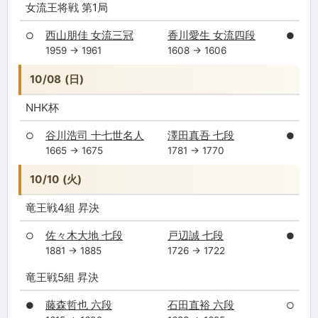
女流王将戦 第1局
西山朋佳 女流三冠
香川愛生 女流四段
○
●
1959 → 1961
1608 → 1606
10/08 (日)
NHK杯
谷川浩司 十七世名人
澤田真吾 七段
○
●
1665 → 1675
1781 → 1770
10/10 (火)
竜王戦4組 昇決
佐々木大地 七段
戸辺誠 七段
○
●
1881 → 1885
1726 → 1722
竜王戦5組 昇決
藤森哲也 六段
石田直裕 六段
●
○