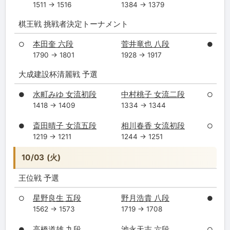
1511 → 1516
1384 → 1379
棋王戦 挑戦者決定トーナメント
本田奎 六段
菅井竜也 八段
○
●
1790 → 1801
1928 → 1917
大成建設杯清麗戦 予選
水町みゆ 女流初段
中村桃子 女流二段
●
○
1418 → 1409
1334 → 1344
斎田晴子 女流五段
相川春香 女流初段
●
○
1219 → 1211
1244 → 1251
10/03 (火)
王位戦 予選
星野良生 五段
野月浩貴 八段
○
●
1562 → 1573
1719 → 1708
高橋道雄 九段
池永天志 六段
●
○