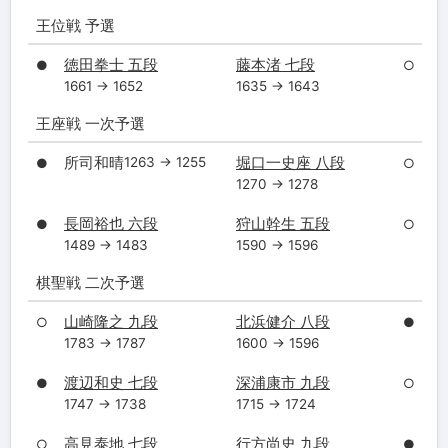
王位戦 予選
徳田拳士 五段
藤本渚 七段
●
○
1661 → 1652
1635 → 1643
王座戦 一次予選
所司和晴
堀口一史座 八段
1263 → 1255
●
○
1270 → 1278
長岡裕也 六段
狩山幹生 五段
●
○
1489 → 1483
1590 → 1596
棋聖戦 二次予選
山崎隆之 九段
北浜健介 八段
○
●
1783 → 1787
1600 → 1596
渡辺和史 七段
深浦康市 九段
●
○
1747 → 1738
1715 → 1724
高見泰地 七段
行方尚史 九段
○
●