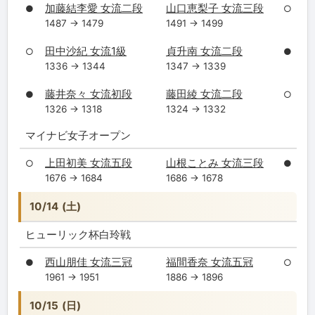
加藤結李愛 女流二段
山口恵梨子 女流三段
●
○
1487 → 1479
1491 → 1499
田中沙紀 女流1級
貞升南 女流二段
○
●
1336 → 1344
1347 → 1339
藤井奈々 女流初段
藤田綾 女流二段
●
○
1326 → 1318
1324 → 1332
マイナビ女子オープン
上田初美 女流五段
山根ことみ 女流三段
○
●
1676 → 1684
1686 → 1678
10/14 (土)
ヒューリック杯白玲戦
西山朋佳 女流三冠
福間香奈 女流五冠
●
○
1961 → 1951
1886 → 1896
10/15 (日)