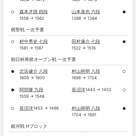
森本才跳 四段
山本真也 六段
○
●
1558 → 1562
1388 → 1384
棋聖戦 一次予選
村中秀史 七段
田村康介 七段
○
●
1581 → 1587
1522 → 1516
朝日杯将棋オープン戦 一次予選
北浜健介 八段
村山慈明 八段
●
○
1606 → 1600
1698 → 1704
阿部隆 九段
長沼洋
1443 → 1453
●
○
1559 → 1548
長沼洋
村山慈明 八段
1453 → 1466
○
●
1704 → 1691
銀河戦 Hブロック