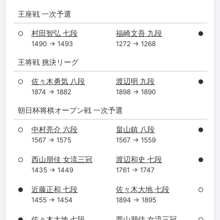
王座戦 一次予選
村田智弘 七段
福崎文吾 九段
○
●
1490 → 1493
1272 → 1268
王将戦 挑決リーグ
佐々木勇気 八段
渡辺明 九段
○
●
1874 → 1882
1898 → 1890
朝日杯将棋オープン戦 一次予選
中村亮介 六段
畠山鎮 八段
○
●
1567 → 1575
1567 → 1559
西山朋佳 女流三冠
渡辺和史 七段
○
●
1435 → 1449
1761 → 1747
近藤正和 七段
佐々木大地 七段
●
○
1455 → 1454
1894 → 1895
佐々木大地 七段
西山朋佳 女流三冠
●
○