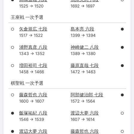
1525 → 1520
1692 → 1697
王座戦 一次予選
矢倉規広 七段
島本亮 六段
○
●
1517 → 1522
1399 → 1394
浦野真彦 八段
神崎健二 八段
○
●
1343 → 1352
1389 → 1380
増田裕司 七段
藤原直哉 七段
○
●
1458 → 1466
1472 → 1463
棋聖戦 一次予選
藤森哲也 六段
阿部健治郎 七段
○
●
1600 → 1607
1572 → 1564
飯塚祐紀 八段
渡辺大夢 六段
●
○
1546 → 1539
1607 → 1614
渡辺大夢 六段
藤森哲也 六段
●
○