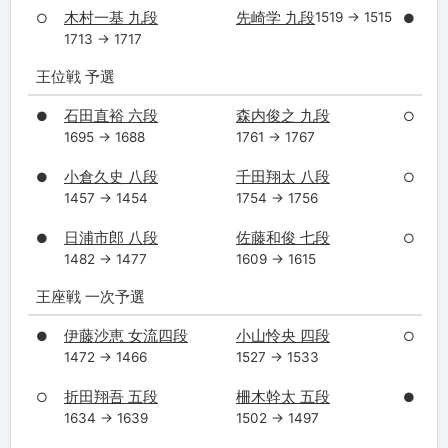
木村一基 九段
先崎学 九段
1519 → 1515
○
●
1713 → 1717
王位戦 予選
石田直裕 六段
森内俊之 九段
●
○
1695 → 1688
1761 → 1767
小倉久史 八段
千田翔太 八段
●
○
1457 → 1454
1754 → 1756
日浦市郎 八段
佐藤和俊 七段
●
○
1482 → 1477
1609 → 1615
王座戦 一次予選
伊藤沙恵 女流四段
小山怜央 四段
●
○
1472 → 1466
1527 → 1533
折田翔吾 五段
柵木幹太 五段
○
●
1634 → 1639
1502 → 1497