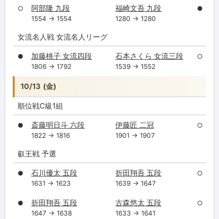
阿部隆 九段
福崎文吾 九段
○
●
1554 → 1554
1280 → 1280
女流名人戦 女流名人リーグ
加藤桃子 女流四段
石本さくら 女流三段
●
○
1806 → 1792
1539 → 1552
10/13 (金)
順位戦C級1組
斎藤明日斗 六段
伊藤匠 二冠
●
○
1822 → 1816
1901 → 1907
叡王戦 予選
石川優太 五段
折田翔吾 五段
●
○
1631 → 1623
1639 → 1647
折田翔吾 五段
古森悠太 五段
●
○
1647 → 1638
1633 → 1641