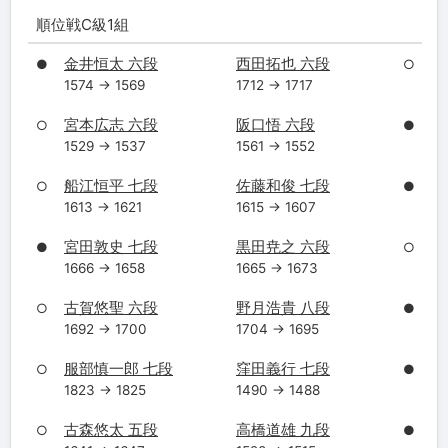
順位戦C級1組
金井恒太 六段
西田拓也 六段
●
○
1574 → 1569
1712 → 1717
宮本広志 六段
阪口悟 六段
○
●
1529 → 1537
1561 → 1552
船江恒平 七段
佐藤和俊 七段
○
●
1613 → 1621
1615 → 1607
宮田敦史 七段
黒田尭之 六段
●
○
1666 → 1658
1665 → 1673
古賀悠聖 六段
野月浩貴 八段
○
●
1692 → 1700
1704 → 1695
服部慎一郎 七段
窪田義行 七段
○
●
1823 → 1825
1490 → 1488
古森悠太 五段
高橋道雄 九段
○
●