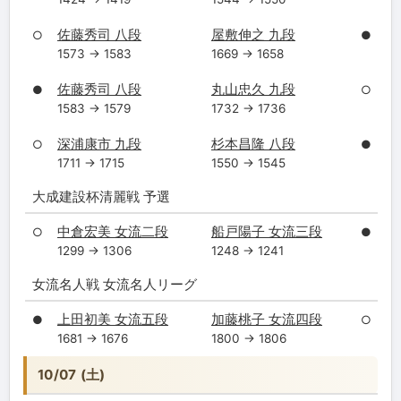
佐藤秀司 八段
屋敷伸之 九段
○
●
1573 → 1583
1669 → 1658
佐藤秀司 八段
丸山忠久 九段
●
○
1583 → 1579
1732 → 1736
深浦康市 九段
杉本昌隆 八段
○
●
1711 → 1715
1550 → 1545
大成建設杯清麗戦 予選
中倉宏美 女流二段
船戸陽子 女流三段
○
●
1299 → 1306
1248 → 1241
女流名人戦 女流名人リーグ
上田初美 女流五段
加藤桃子 女流四段
●
○
1681 → 1676
1800 → 1806
10/07 (土)