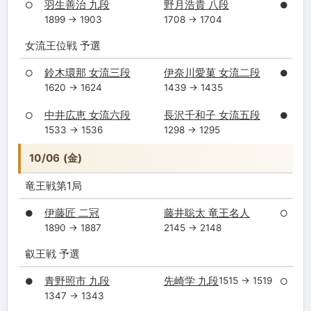
羽生善治 九段
野月浩貴 八段
○
●
1899 → 1903
1708 → 1704
女流王位戦 予選
鈴木環那 女流三段
伊奈川愛菓 女流二段
○
●
1620 → 1624
1439 → 1435
中井広恵 女流六段
長沢千和子 女流五段
○
●
1533 → 1536
1298 → 1295
10/06 (金)
竜王戦第1局
伊藤匠 二冠
藤井聡太 竜王名人
●
○
1890 → 1887
2145 → 2148
叡王戦 予選
青野照市 九段
先崎学 九段
1515 → 1519
●
○
1347 → 1343