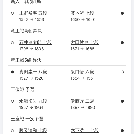
新人王戦 第1局
上野裕寿 五段
藤本渚 七段
○
●
1543 → 1553
1650 → 1640
竜王戦4組 昇決
石井健太郎 七段
宮田敦史 七段
○
●
1798 → 1803
1671 → 1666
竜王戦5組 昇決
真田圭一 八段
阪口悟 六段
●
○
1527 → 1520
1554 → 1561
王位戦 予選
永瀬拓矢 九段
伊藤匠 二冠
○
●
1957 → 1964
1897 → 1890
王座戦 一次予選
勝又清和 七段
木下浩一 七段
○
●