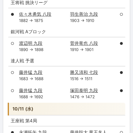
王将戦 挑決リーグ
佐々木勇気 八段
羽生善治 九段
●
○
1882 → 1875
1903 → 1910
銀河戦 Aブロック
渡辺明 九段
菅井竜也 八段
○
●
1890 → 1898
1910 → 1901
達人戦 予選
藤井猛 九段
勝又清和 七段
○
●
1683 → 1688
1516 → 1511
藤井猛 九段
塚田泰明 九段
○
●
1688 → 1692
1476 → 1472
10/11 (水)
王座戦 第4局
永瀬拓矢 九段
藤井聡太 竜王名人
●
○