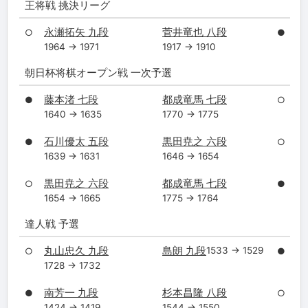
王将戦 挑決リーグ
永瀬拓矢 九段
菅井竜也 八段
○
●
1964 → 1971
1917 → 1910
朝日杯将棋オープン戦 一次予選
藤本渚 七段
都成竜馬 七段
●
○
1640 → 1635
1770 → 1775
石川優太 五段
黒田尭之 六段
●
○
1639 → 1631
1646 → 1654
黒田尭之 六段
都成竜馬 七段
○
●
1654 → 1665
1775 → 1764
達人戦 予選
丸山忠久 九段
島朗 九段
1533 → 1529
○
●
1728 → 1732
南芳一 九段
杉本昌隆 八段
●
○
1424 → 1419
1544 → 1550