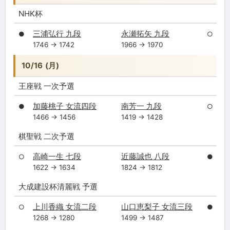
NHK杯
三浦弘行 九段
永瀬拓矢 九段
●
○
1746 → 1742
1966 → 1970
10/16 (月)
王座戦 一次予選
加藤桃子 女流四段
南芳一 九段
●
○
1466 → 1456
1419 → 1428
棋聖戦 二次予選
高崎一生 七段
近藤誠也 八段
○
●
1622 → 1634
1824 → 1812
大成建設杯清麗戦 予選
上川香織 女流二段
山口恵梨子 女流三段
○
●
1268 → 1280
1499 → 1487