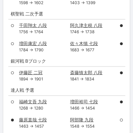
1598 → 1602
1403 → 1399
棋聖戦 二次予選
千田翔太 八段
阿久津主税 八段
○
●
1756 → 1764
1746 → 1738
増田康宏 八段
佐々木慎 七段
○
●
1784 → 1790
1683 → 1677
銀河戦 Bブロック
伊藤匠 二冠
斎藤慎太郎 八段
○
●
1894 → 1901
1841 → 1834
達人戦 予選
福崎文吾 九段
増田裕司 七段
○
●
1268 → 1280
1466 → 1454
藤原直哉 七段
阿部隆 九段
●
○
1463 → 1457
1548 → 1554