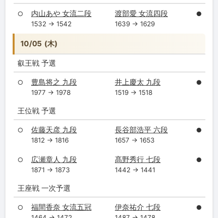
内山あや 女流二段
渡部愛 女流四段
○
●
1532 → 1542
1639 → 1629
10/05 (木)
叡王戦 予選
豊島将之 九段
井上慶太 九段
○
●
1977 → 1978
1519 → 1518
王位戦 予選
佐藤天彦 九段
長谷部浩平 六段
○
●
1812 → 1816
1657 → 1653
広瀬章人 九段
髙野秀行 七段
○
●
1871 → 1873
1442 → 1441
王座戦 一次予選
福間香奈 女流五冠
伊奈祐介 七段
○
●
1464 → 1472
1487 → 1478