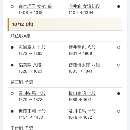
森本理子 女流1級
今井絢 女流初段
○
●
1308 → 1318
1404 → 1394
10/12 (木)
順位戦A級
広瀬章人 九段
菅井竜也 八段
●
○
1873 → 1865
1901 → 1909
稲葉陽 八段
斎藤慎太郎 八段
●
○
1828 → 1820
1833 → 1841
叡王戦 予選
及川拓馬 七段
横山泰明 七段
○
●
1670 → 1678
1689 → 1681
近藤正和 七段
及川拓馬 七段
●
○
1454 → 1450
1678 → 1682
王位戦 予選