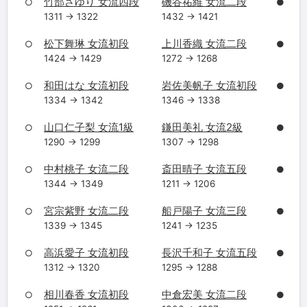
竹部さゆり 女流四段
磯谷祐維 女流二段
○
●
1311 → 1322
1432 → 1421
松下舞琳 女流初段
上川香織 女流二段
○
●
1424 → 1429
1272 → 1268
和田はな 女流初段
岩佐美帆子 女流初段
○
●
1334 → 1342
1346 → 1338
山口仁子梨 女流1級
鎌田美礼 女流2級
○
●
1290 → 1299
1307 → 1298
中村桃子 女流二段
斎田晴子 女流五段
○
●
1344 → 1349
1211 → 1206
宮宗紫野 女流二段
船戸陽子 女流三段
○
●
1339 → 1345
1241 → 1235
高浜愛子 女流初段
長沢千和子 女流五段
○
●
1312 → 1320
1295 → 1288
相川春香 女流初段
中倉宏美 女流二段
○
●