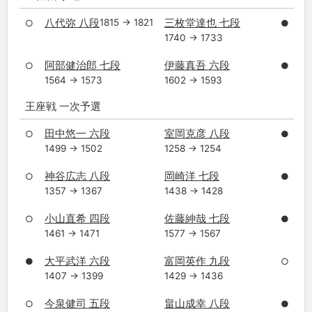
八代弥 八段
三枚堂達也 七段
1815 → 1821
○
●
1740 → 1733
阿部健治郎 七段
伊藤真吾 六段
○
●
1564 → 1573
1602 → 1593
王座戦 一次予選
田中悠一 六段
室岡克彦 八段
○
●
1499 → 1502
1258 → 1254
神谷広志 八段
岡崎洋 七段
○
●
1357 → 1367
1438 → 1428
小山直希 四段
佐藤紳哉 七段
○
●
1461 → 1471
1577 → 1567
大平武洋 六段
富岡英作 九段
●
○
1407 → 1399
1429 → 1436
今泉健司 五段
畠山成幸 八段
○
●