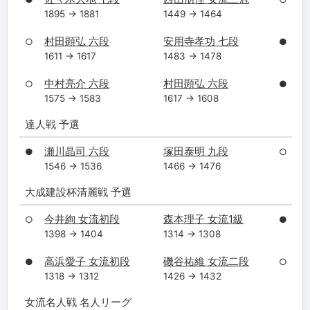
1895 → 1881
1449 → 1464
村田顕弘 六段
安用寺孝功 七段
○
●
1611 → 1617
1483 → 1478
中村亮介 六段
村田顕弘 六段
○
●
1575 → 1583
1617 → 1608
達人戦 予選
瀬川晶司 六段
塚田泰明 九段
●
○
1546 → 1536
1466 → 1476
大成建設杯清麗戦 予選
今井絢 女流初段
森本理子 女流1級
○
●
1398 → 1404
1314 → 1308
高浜愛子 女流初段
磯谷祐維 女流二段
●
○
1318 → 1312
1426 → 1432
女流名人戦 名人リーグ