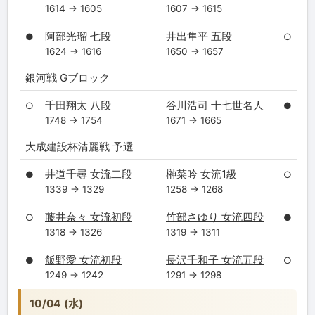
1614 → 1605
1607 → 1615
阿部光瑠 七段
井出隼平 五段
●
○
1624 → 1616
1650 → 1657
銀河戦 Gブロック
千田翔太 八段
谷川浩司 十七世名人
○
●
1748 → 1754
1671 → 1665
大成建設杯清麗戦 予選
井道千尋 女流二段
榊菜吟 女流1級
●
○
1339 → 1329
1258 → 1268
藤井奈々 女流初段
竹部さゆり 女流四段
○
●
1318 → 1326
1319 → 1311
飯野愛 女流初段
長沢千和子 女流五段
●
○
1249 → 1242
1291 → 1298
10/04 (水)