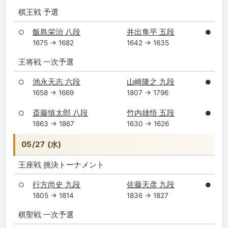
棋王戦 予選
飯島栄治 八段
井出隼平 五段
○
●
1675 → 1682
1642 → 1635
王将戦 一次予選
池永天志 六段
山崎隆之 九段
○
●
1658 → 1669
1807 → 1796
斎藤慎太郎 八段
竹内雄悟 五段
○
●
1863 → 1867
1630 → 1626
05/27 (水)
王座戦 挑決トーナメント
行方尚史 九段
佐藤天彦 九段
○
●
1805 → 1814
1836 → 1827
棋聖戦 一次予選