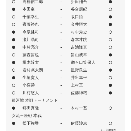
高橋佑二郎
折田翔吾
○
-
●
本田奎
谷合廣紀
●
-
○
千葉幸生
阪口悟
○
-
●
齊藤裕也
金井恒太
○
-
●
今泉健司
村中秀史
●
-
○
瀬川晶司
森本才跳
●
-
○
中村亮介
吉池隆真
●
-
○
藤森哲也
畠山成幸
○
-
●
柵木幹太
獺ヶ口笑保人
●
-
○
岩村凛太朗
星野良生
○
-
●
生垣寛人
井出隼平
●
-
○
小窪碧
上村亘
○
-
●
川村悠人
佐藤紳哉
○
-
●
銀河戦 本戦トーナメント
郷田真隆
木村一基
●
-
○
女流王座戦 本戦
松下舞琳
伊藤沙恵
●
-
○
(一部抜粋)