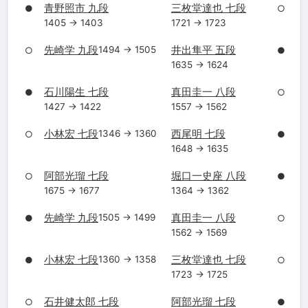
青野照市 九段
三枚堂達也 七段
●
○
1405 → 1403
1721 → 1723
先崎学 九段
井出隼平 五段
1494 → 1505
○
●
1635 → 1624
石川陽生 七段
真田圭一 八段
●
○
1427 → 1422
1557 → 1562
小林宏 七段
西尾明 七段
1346 → 1360
○
●
1648 → 1635
阿部光瑠 七段
堀口一史座 八段
○
●
1675 → 1677
1364 → 1362
先崎学 九段
真田圭一 八段
1505 → 1499
●
○
1562 → 1569
小林宏 七段
三枚堂達也 七段
1360 → 1358
●
○
1723 → 1725
石井健太郎 七段
阿部光瑠 七段
○
●