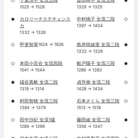
千葉涼子 女流五段
斎田晴子 女流五段
○
●
1525 → 1528
1329 → 1325
カロリーナステチェンス
中村桃子 女流二段
●
○
カ
1397 → 1404
1332 → 1326
甲斐智美
島井咲緒里 女流二段
1624 → 1626
○
●
1332 → 1329
本田小百合 女流四段
船戸陽子 女流三段
○
●
1541 → 1544
1286 → 1283
礒谷真帆 女流二段
貞升南 女流二段
●
○
1319 → 1314
1428 → 1434
村田智穂 女流三段
石本さくら 女流三段
●
○
1384 → 1379
1513 → 1518
田中沙紀 女流1級
藤田綾 女流二段
○
●
1289 → 1299
1356 → 1347