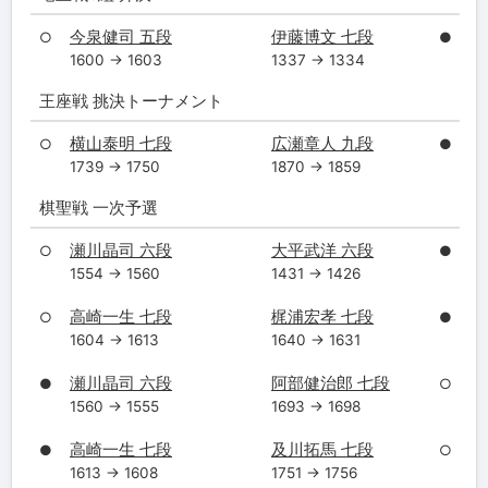
今泉健司 五段
伊藤博文 七段
○
●
1600 → 1603
1337 → 1334
王座戦 挑決トーナメント
横山泰明 七段
広瀬章人 九段
○
●
1739 → 1750
1870 → 1859
棋聖戦 一次予選
瀬川晶司 六段
大平武洋 六段
○
●
1554 → 1560
1431 → 1426
高崎一生 七段
梶浦宏孝 七段
○
●
1604 → 1613
1640 → 1631
瀬川晶司 六段
阿部健治郎 七段
●
○
1560 → 1555
1693 → 1698
高崎一生 七段
及川拓馬 七段
●
○
1613 → 1608
1751 → 1756