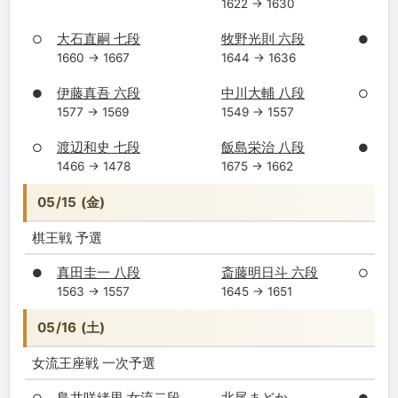
1622 → 1630
大石直嗣 七段
牧野光則 六段
○
●
1660 → 1667
1644 → 1636
伊藤真吾 六段
中川大輔 八段
●
○
1577 → 1569
1549 → 1557
渡辺和史 七段
飯島栄治 八段
○
●
1466 → 1478
1675 → 1662
05/15 (金)
棋王戦 予選
真田圭一 八段
斎藤明日斗 六段
●
○
1563 → 1557
1645 → 1651
05/16 (土)
女流王座戦 一次予選
島井咲緒里 女流二段
北尾まどか