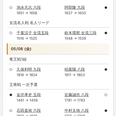
池永天志 六段
阿部隆 九段
○
●
1651 → 1658
1637 → 1630
女流名人戦 名人リーグ
千葉涼子 女流五段
鈴木環那 女流三段
○
●
1516 → 1525
1548 → 1539
05/08 (金)
竜王戦1組
久保利明 九段
稲葉陽 八段
○
●
1816 → 1824
1811 → 1803
王将戦 一次予選
金沢孝史 五段
近藤誠也 八段
●
○
1461 → 1459
1781 → 1783
石田直裕 六段
中村太地 八段
○
●