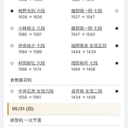
牧野光則 六段
服部慎一郎 七段
●
○
1636 → 1626
1537 → 1547
小林裕士 八段
服部慎一郎 七段
○
●
1580 → 1587
1547 → 1540
伊奈祐介 七段
福間香奈 女流五冠
○
●
1584 → 1589
1444 → 1439
村田顕弘 六段
増田裕司 七段
○
●
1568 → 1574
1464 → 1458
倉敷藤花戦
中井広恵 女流六段
貞升南 女流二段
○
●
1556 → 1561
1434 → 1428
05/31 (日)
棋聖戦 一次予選