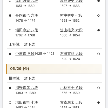
遠山雄亮 六段
高野智史 六段
○
●
1651 → 1660
1697 → 1688
長岡裕也 六段
村中秀史 七段
●
○
1478 → 1474
1658 → 1662
増田康宏 八段
遠山雄亮 六段
○
●
1762 → 1768
1660 → 1654
王将戦 一次予選
中座真 八段
石田直裕 六段
1425 → 1421
●
○
1620 → 1624
05/29 (金)
棋聖戦 一次予選
浦野真彦 八段
小林裕士 八段
●
○
1393 → 1389
1576 → 1580
増田裕司 七段
古森悠太 五段
○
●
1452 → 1464
1625 → 1613