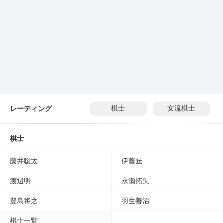
レーティング
棋士
女流棋士
棋士
藤井聡太
伊藤匠
渡辺明
永瀬拓矢
豊島将之
羽生善治
棋士一覧