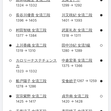
○
●
1324 → 1332
1299 → 1292
長谷川優貴 女流三段
川又咲紀 女流二段
○
●
1396 → 1405
1401 → 1393
村田智穂 女流三段
武富礼衣 女流二段
○
●
1377 → 1384
1318 → 1311
上川香織 女流二段
田中沙紀 女流1級
●
○
1319 → 1310
1280 → 1289
カロリーナステチェンス
中倉宏美 女流二段
○
●
カ
1375 → 1366
1323 → 1332
船戸陽子 女流三段
安食総子
1267 → 1259
○
●
1278 → 1286
宮宗紫野 女流二段
貞升南 女流二段
●
○
1425 → 1417
1420 → 1428