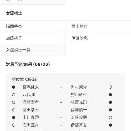
女流棋士
福間香奈
西山朋佳
加藤桃子
伊藤沙恵
女流棋士一覧
対局予定/結果 (08/06)
順位戦 C級2組
宮嶋健太
田村康介
●
-
○
八代弥
狩山幹生
○
-
●
梶浦宏孝
牧野光則
○
-
●
徳田拳士
佐藤慎一
○
-
●
山川泰熙
炭﨑俊毅
●
-
○
石田直裕
伊藤真吾
○
-
●