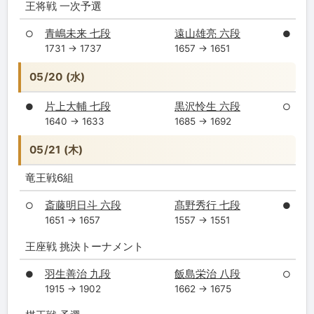
王将戦 一次予選
青嶋未来 七段
遠山雄亮 六段
○
●
1731 → 1737
1657 → 1651
05/20 (水)
片上大輔 七段
黒沢怜生 六段
●
○
1640 → 1633
1685 → 1692
05/21 (木)
竜王戦6組
斎藤明日斗 六段
髙野秀行 七段
○
●
1651 → 1657
1557 → 1551
王座戦 挑決トーナメント
羽生善治 九段
飯島栄治 八段
●
○
1915 → 1902
1662 → 1675