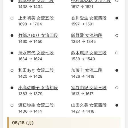
頼本奈菜 女流二段
中村真梨花 女流四段
●
○
1438 → 1434
1617 → 1621
上田初美 女流五段
香川愛生 女流四段
○
●
1698 → 1704
1597 → 1591
竹部さゆり 女流四段
飯野愛 女流初段
●
○
1460 → 1450
1334 → 1345
清水市代 女流七段
鈴木環那 女流三段
●
○
1634 → 1624
1539 → 1549
和田あき 女流二段
加藤圭 女流二段
○
●
1420 → 1428
1426 → 1418
小高佐季子 女流初段
室谷由紀 女流三段
●
○
1383 → 1379
1613 → 1617
渡辺弥生 女流二段
山田久美 女流四段
○
●
1406 → 1414
1427 → 1418
05/18 (月)