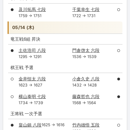
及川拓馬 七段
千葉幸生 七段
●
○
1759 → 1751
1722 → 1731
05/14 (木)
竜王戦6組 昇決
土佐浩司 八段
門倉啓太 六段
●
○
1295 → 1291
1536 → 1539
棋王戦 予選
金井恒太 六段
小倉久史 八段
○
●
1623 → 1627
1432 → 1428
横山泰明 七段
藤森哲也 六段
○
●
1734 → 1739
1568 → 1564
王将戦 一次予選
畠山鎮 八段
竹内雄悟 五段
1625 → 1616
●
○