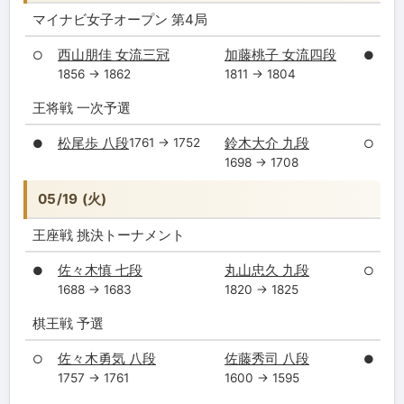
マイナビ女子オープン 第4局
西山朋佳 女流三冠
加藤桃子 女流四段
○
●
1856 → 1862
1811 → 1804
王将戦 一次予選
松尾歩 八段
鈴木大介 九段
1761 → 1752
●
○
1698 → 1708
05/19 (火)
王座戦 挑決トーナメント
佐々木慎 七段
丸山忠久 九段
●
○
1688 → 1683
1820 → 1825
棋王戦 予選
佐々木勇気 八段
佐藤秀司 八段
○
●
1757 → 1761
1600 → 1595