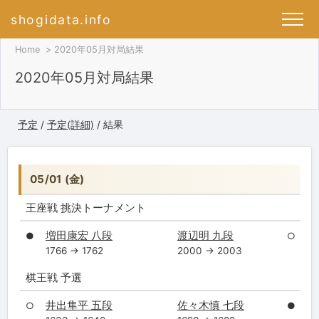
shogidata.info
Home
2020年05月対局結果
2020年05月対局結果
予定
/
予定(詳細)
/ 結果
05/01 (金)
王座戦 挑決トーナメント
増田康宏 八段
渡辺明 九段
●
○
1766 → 1762
2000 → 2003
棋王戦 予選
井出隼平 五段
佐々木慎 七段
○
●