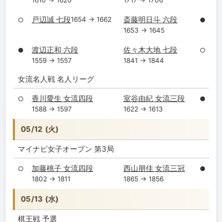
1610 → 1620
1717 → 1706
戸辺誠 七段
斎藤明日斗 六段
1654 → 1662
○
●
1653 → 1645
渡辺正和 六段
佐々木大地 七段
●
○
1559 → 1557
1841 → 1844
女流名人戦 名人リーグ
香川愛生 女流四段
室谷由紀 女流三段
○
●
1588 → 1597
1622 → 1613
05/12 (火)
マイナビ女子オープン 第3局
加藤桃子 女流四段
西山朋佳 女流三冠
○
●
1802 → 1811
1865 → 1856
05/13 (水)
棋王戦 予選