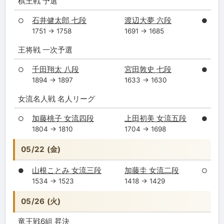
棋王戦 予選
石井健太郎 七段
渡辺大夢 六段
○
●
1751 → 1758
1691 → 1685
王将戦 一次予選
千田翔太 八段
宮田敦史 七段
○
●
1894 → 1897
1633 → 1630
女流名人戦 名人リーグ
加藤桃子 女流四段
上田初美 女流五段
○
●
1804 → 1810
1704 → 1698
05/22 (金)
山根ことみ 女流三段
加藤圭 女流二段
●
○
1534 → 1523
1418 → 1429
05/26 (火)
竜王戦6組 昇決