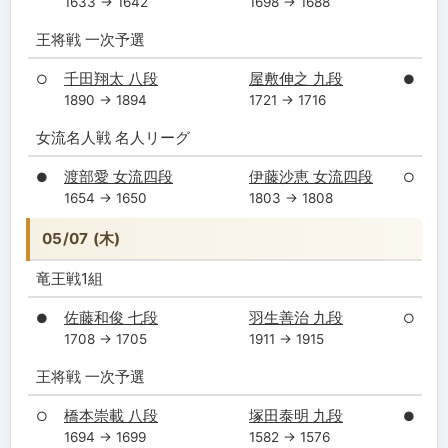
1633 → 1642
1698 → 1688
王将戦 一次予選
千田翔太 八段
屋敷伸之 九段
○
●
1890 → 1894
1721 → 1716
女流名人戦 名人リーグ
渡部愛 女流四段
伊藤沙恵 女流四段
●
○
1654 → 1650
1803 → 1808
05/07 (木)
竜王戦1組
佐藤和俊 七段
羽生善治 九段
●
○
1708 → 1705
1911 → 1915
王将戦 一次予選
橋本崇載 八段
塚田泰明 九段
○
●
1694 → 1699
1582 → 1576