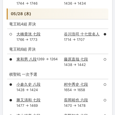
1744 → 1746
1436 → 1434
05/28 (木)
竜王戦4組 昇決
大橋貴洸 七段
谷川浩司 十七世名人
○
●
1766 → 1773
1714 → 1707
竜王戦6組 昇決
東和男 八段
藤原直哉 七段
1269 → 1264
●
○
1438 → 1442
棋聖戦 一次予選
小倉久史 八段
村中秀史 七段
●
○
1428 → 1424
1654 → 1658
勝又清和 七段
長岡裕也 六段
●
○
1477 → 1469
1470 → 1478