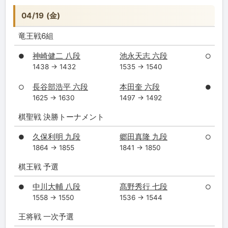
04/19 (金)
竜王戦6組
神崎健二 八段
池永天志 六段
●
○
1438 → 1432
1535 → 1540
長谷部浩平 六段
本田奎 六段
○
●
1625 → 1630
1497 → 1492
棋聖戦 決勝トーナメント
久保利明 九段
郷田真隆 九段
●
○
1864 → 1855
1841 → 1850
棋王戦 予選
中川大輔 八段
髙野秀行 七段
●
○
1558 → 1550
1536 → 1544
王将戦 一次予選