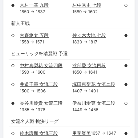
木村一基 九段
村中秀史 七段
●
○
1850 → 1837
1589 → 1602
新人王戦
古森悠太 五段
佐々木大地 七段
○
●
1558 → 1571
1830 → 1817
ヒューリック杯清麗戦 予選
中村真梨花 女流四段
渡部愛 女流四段
○
●
1590 → 1600
1650 → 1641
井道千尋 女流二段
塚田恵梨花 女流ニ段
○
●
1500 → 1506
1407 → 1401
長谷川優貴 女流三段
伊奈川愛菓 女流二段
●
○
1385 → 1378
1449 → 1456
女流名人戦 挑決リーグ
鈴木環那 女流三段
甲斐智美
1657 → 1647
○
●