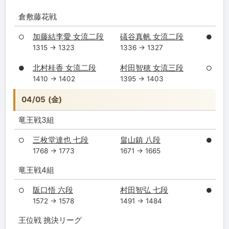
倉敷藤花戦
加藤結李愛 女流二段
礒谷真帆 女流二段
○
●
1315 → 1323
1336 → 1327
北村桂香 女流二段
村田智穂 女流三段
●
○
1410 → 1402
1395 → 1403
04/05 (金)
竜王戦3組
三枚堂達也 七段
畠山鎮 八段
○
●
1768 → 1773
1671 → 1665
竜王戦4組
阪口悟 六段
村田智弘 七段
○
●
1572 → 1578
1491 → 1484
王位戦 挑決リーグ