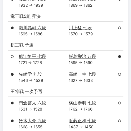
1932 → 1939
1869 → 1862
竜王戦5組 昇決
瀬川晶司 六段
川上猛 七段
●
○
1595 → 1586
1570 → 1579
棋王戦 予選
船江恒平 七段
飯島栄治 八段
○
●
1721 → 1726
1595 → 1590
先崎学 九段
高崎一生 七段
●
○
1546 → 1539
1627 → 1633
王将戦 一次予選
門倉啓太 六段
横山泰明 七段
●
○
1531 → 1528
1762 → 1766
鈴木大介 九段
近藤正和 七段
●
○
1668 → 1655
1437 → 1450