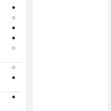
●
○
●
●
○
○
●
●