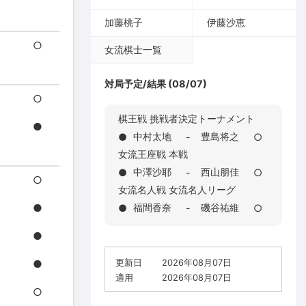
加藤桃子
伊藤沙恵
○
女流棋士一覧
対局予定/結果 (08/07)
○
棋王戦 挑戦者決定トーナメント
●
中村太地
豊島将之
●
-
○
女流王座戦 本戦
中澤沙耶
西山朋佳
●
-
○
○
女流名人戦 女流名人リーグ
●
福間香奈
磯谷祐維
●
-
○
●
●
更新日
2026年08月07日
適用
2026年08月07日
○