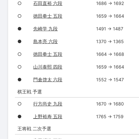
○
石田直裕 六段
1686 → 1692
○
徳田拳士 五段
1659 → 1664
●
先崎学 九段
1491 → 1487
●
島本亮 六段
1370 → 1365
○
徳田拳士 五段
1664 → 1668
○
山川泰熙 四段
1659 → 1664
●
門倉啓太 六段
1552 → 1547
棋王戦 予選
○
行方尚史 九段
1670 → 1680
●
上野裕寿 五段
1765 → 1759
王将戦 二次予選