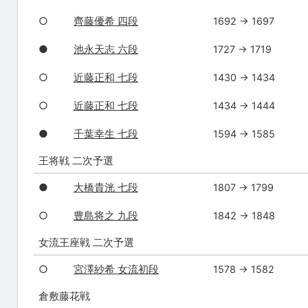
○
齊藤優希 四段
1692 → 1697
●
池永天志 六段
1727 → 1719
○
近藤正和 七段
1430 → 1434
○
近藤正和 七段
1434 → 1444
●
千葉幸生 七段
1594 → 1585
王将戦 二次予選
●
大橋貴洸 七段
1807 → 1799
○
豊島将之 九段
1842 → 1848
女流王座戦 二次予選
○
宮澤紗希 女流初段
1578 → 1582
倉敷藤花戦