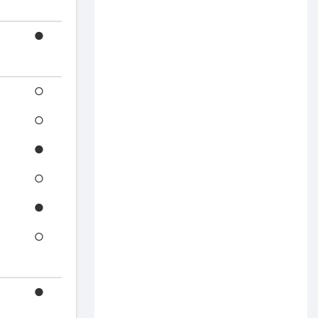
●
○
○
●
○
●
○
●