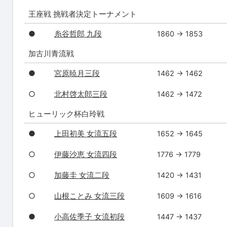
王座戦 挑戦者決定トーナメント
●
糸谷哲郎 九段
1860 → 1853
加古川青流戦
●
宮原暁月三段
1462 → 1462
○
北村啓太郎三段
1462 → 1472
ヒューリック杯白玲戦
●
上田初美 女流五段
1652 → 1645
○
伊藤沙恵 女流四段
1776 → 1779
○
加藤圭 女流二段
1420 → 1431
○
山根ことみ 女流三段
1609 → 1616
●
小高佐季子 女流初段
1447 → 1437