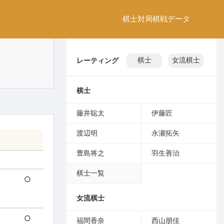
棋士
対局
棋戦
データ
レーティング
棋士
女流棋士
棋士
藤井聡太
伊藤匠
渡辺明
永瀬拓矢
豊島将之
羽生善治
棋士一覧
○
女流棋士
○
福間香奈
西山朋佳