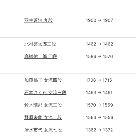
羽生善治 九段
1900 → 1907
北村啓太郎三段
1462 → 1462
高橋佑二郎 四段
1586 → 1576
加藤桃子 女流四段
1708 → 1715
石本さくら 女流三段
1493 → 1491
鈴木環那 女流三段
1570 → 1559
野原未蘭 女流二段
1563 → 1556
清水市代 女流七段
1362 → 1372