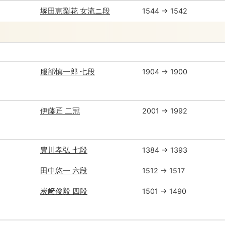
塚田恵梨花 女流ニ段
1544 → 1542
服部慎一郎 七段
1904 → 1900
伊藤匠 二冠
2001 → 1992
豊川孝弘 七段
1384 → 1393
田中悠一 六段
1512 → 1517
炭﨑俊毅 四段
1501 → 1490