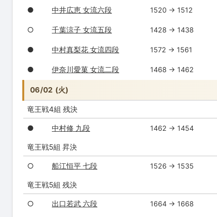
●
中井広恵 女流六段
1520 → 1512
○
千葉涼子 女流五段
1428 → 1438
●
中村真梨花 女流四段
1572 → 1561
●
伊奈川愛菓 女流二段
1468 → 1462
06/02 (火)
竜王戦4組 残決
●
中村修 九段
1462 → 1454
竜王戦5組 昇決
○
船江恒平 七段
1526 → 1535
竜王戦5組 残決
○
出口若武 六段
1664 → 1668