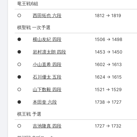
竜王戦6組
○
西田拓也 六段
1812 → 1819
棋聖戦 一次予選
●
横山友紀 四段
1506 → 1498
●
岩村凛太朗 四段
1453 → 1450
○
小山直希 四段
1602 → 1613
●
石川優太 五段
1624 → 1615
○
山下数毅 四段
1521 → 1529
●
本田奎 六段
1738 → 1727
棋王戦 予選
○
吉池隆真 四段
1727 → 1732