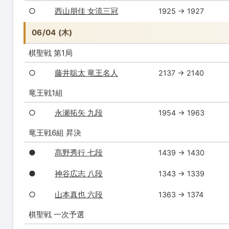
○
西山朋佳 女流三冠
1925 → 1927
06/04 (木)
棋聖戦 第1局
○
藤井聡太 竜王名人
2137 → 2140
竜王戦1組
○
永瀬拓矢 九段
1954 → 1963
竜王戦6組 昇決
●
髙野秀行 七段
1439 → 1430
●
神谷広志 八段
1343 → 1339
○
山本真也 六段
1363 → 1374
棋聖戦 一次予選