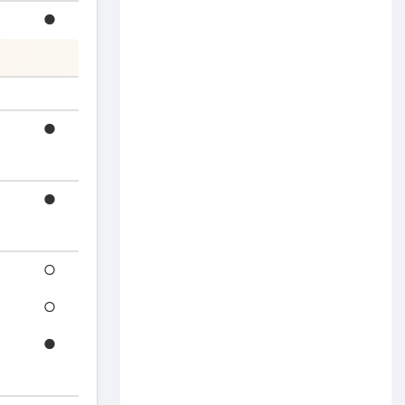
●
●
●
○
○
●