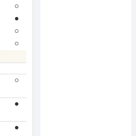
○
●
○
○
○
●
●