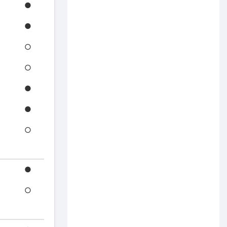
●
●
○
○
●
●
○
●
○