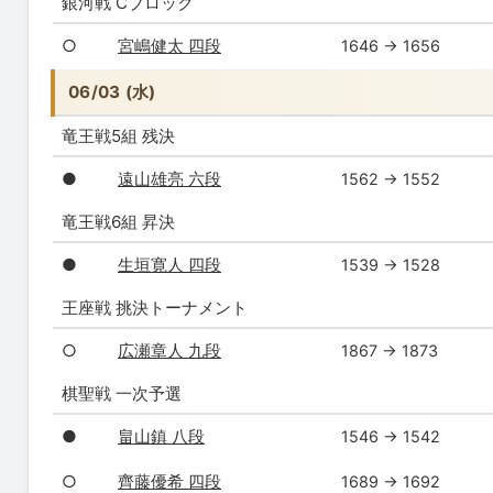
銀河戦 Cブロック
○
宮嶋健太 四段
1646 → 1656
06/03 (水)
竜王戦5組 残決
●
遠山雄亮 六段
1562 → 1552
竜王戦6組 昇決
●
生垣寛人 四段
1539 → 1528
王座戦 挑決トーナメント
○
広瀬章人 九段
1867 → 1873
棋聖戦 一次予選
●
畠山鎮 八段
1546 → 1542
○
齊藤優希 四段
1689 → 1692