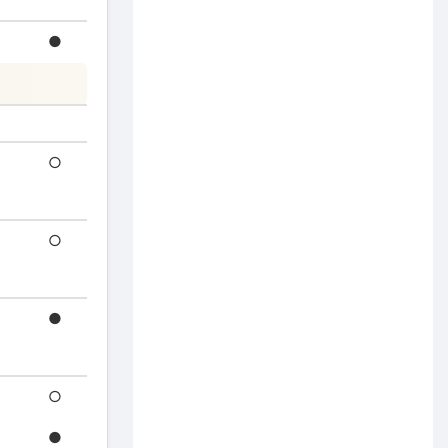
●
○
○
●
○
●