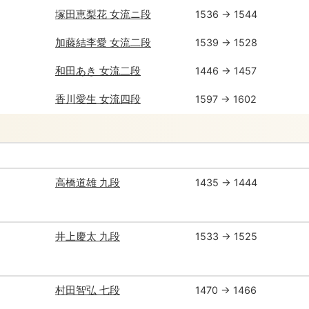
塚田恵梨花 女流ニ段
1536 → 1544
加藤結李愛 女流二段
1539 → 1528
和田あき 女流二段
1446 → 1457
香川愛生 女流四段
1597 → 1602
高橋道雄 九段
1435 → 1444
井上慶太 九段
1533 → 1525
村田智弘 七段
1470 → 1466