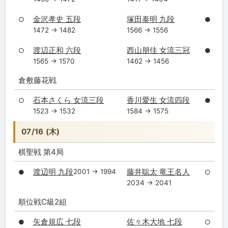
金沢孝史 五段
塚田泰明 九段
○
●
1472 → 1482
1566 → 1556
渡辺正和 六段
西山朋佳 女流三冠
○
●
1565 → 1570
1462 → 1456
倉敷藤花戦
石本さくら 女流三段
香川愛生 女流四段
○
●
1523 → 1532
1584 → 1575
07/16 (木)
棋聖戦 第4局
渡辺明 九段
藤井聡太 竜王名人
2001 → 1994
●
○
2034 → 2041
順位戦C級2組
矢倉規広 七段
佐々木大地 七段
●
○