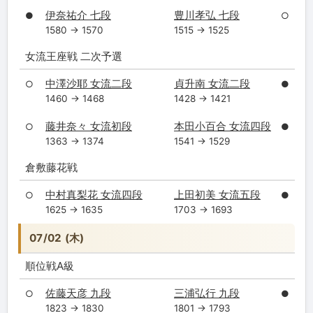
伊奈祐介 七段
豊川孝弘 七段
●
○
1580 → 1570
1515 → 1525
女流王座戦 二次予選
中澤沙耶 女流二段
貞升南 女流二段
○
●
1460 → 1468
1428 → 1421
藤井奈々 女流初段
本田小百合 女流四段
○
●
1363 → 1374
1541 → 1529
倉敷藤花戦
中村真梨花 女流四段
上田初美 女流五段
○
●
1625 → 1635
1703 → 1693
07/02 (木)
順位戦A級
佐藤天彦 九段
三浦弘行 九段
○
●
1823 → 1830
1801 → 1793