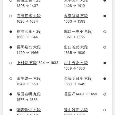
近藤正和 七段
大平武洋 六段
○
●
1398 → 1407
1428 → 1419
石田直裕 六段
今泉健司 五段
○
●
1626 → 1634
1600 → 1593
梶浦宏孝 七段
堀口一史座 八段
●
○
1660 → 1646
1351 → 1365
長岡裕也 六段
出口若武 六段
●
○
1470 → 1466
1635 → 1639
上村亘 五段
村中秀史 七段
1624 → 1633
○
●
1659 → 1650
田中悠一 六段
斎藤明日斗 六段
○
●
1549 → 1559
1660 → 1649
塚田泰明 九段
長沼洋
1449 → 1459
●
○
1577 → 1566
藤森哲也 六段
遠山雄亮 六段
●
○