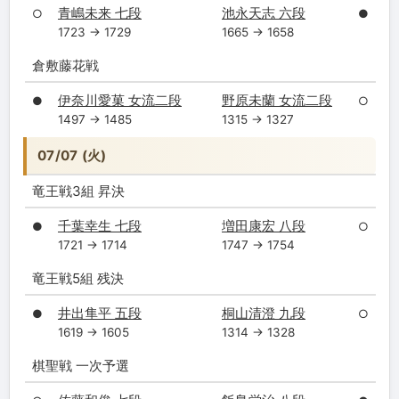
青嶋未来 七段
池永天志 六段
○
●
1723 → 1729
1665 → 1658
倉敷藤花戦
伊奈川愛菓 女流二段
野原未蘭 女流二段
●
○
1497 → 1485
1315 → 1327
07/07 (火)
竜王戦3組 昇決
千葉幸生 七段
増田康宏 八段
●
○
1721 → 1714
1747 → 1754
竜王戦5組 残決
井出隼平 五段
桐山清澄 九段
●
○
1619 → 1605
1314 → 1328
棋聖戦 一次予選