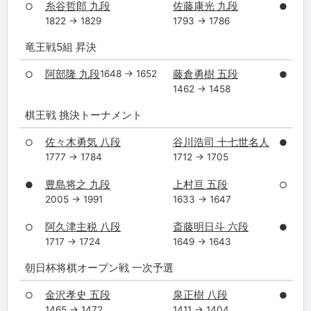
糸谷哲郎 九段
佐藤康光 九段
○
●
1822 → 1829
1793 → 1786
竜王戦5組 昇決
阿部隆 九段
藤倉勇樹 五段
1648 → 1652
○
●
1462 → 1458
棋王戦 挑決トーナメント
佐々木勇気 八段
谷川浩司 十七世名人
○
●
1777 → 1784
1712 → 1705
豊島将之 九段
上村亘 五段
●
○
2005 → 1991
1633 → 1647
阿久津主税 八段
斎藤明日斗 六段
○
●
1717 → 1724
1649 → 1643
朝日杯将棋オープン戦 一次予選
金沢孝史 五段
泉正樹 八段
○
●
1465 → 1472
1411 → 1404