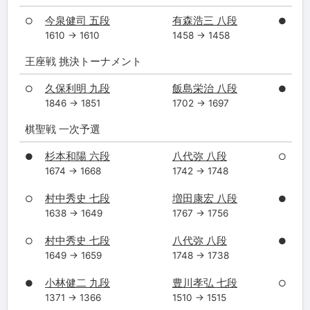
今泉健司 五段
有森浩三 八段
○
●
1610 → 1610
1458 → 1458
王座戦 挑決トーナメント
久保利明 九段
飯島栄治 八段
○
●
1846 → 1851
1702 → 1697
棋聖戦 一次予選
杉本和陽 六段
八代弥 八段
●
○
1674 → 1668
1742 → 1748
村中秀史 七段
増田康宏 八段
○
●
1638 → 1649
1767 → 1756
村中秀史 七段
八代弥 八段
○
●
1649 → 1659
1748 → 1738
小林健二 九段
豊川孝弘 七段
●
○
1371 → 1366
1510 → 1515