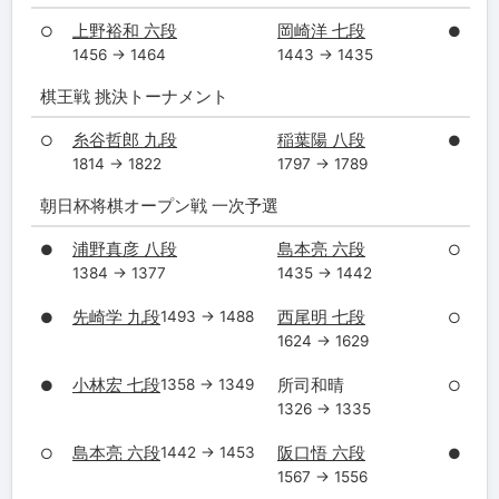
上野裕和 六段
岡崎洋 七段
○
●
1456 → 1464
1443 → 1435
棋王戦 挑決トーナメント
糸谷哲郎 九段
稲葉陽 八段
○
●
1814 → 1822
1797 → 1789
朝日杯将棋オープン戦 一次予選
浦野真彦 八段
島本亮 六段
●
○
1384 → 1377
1435 → 1442
先崎学 九段
西尾明 七段
1493 → 1488
●
○
1624 → 1629
小林宏 七段
所司和晴
1358 → 1349
●
○
1326 → 1335
島本亮 六段
阪口悟 六段
1442 → 1453
○
●
1567 → 1556