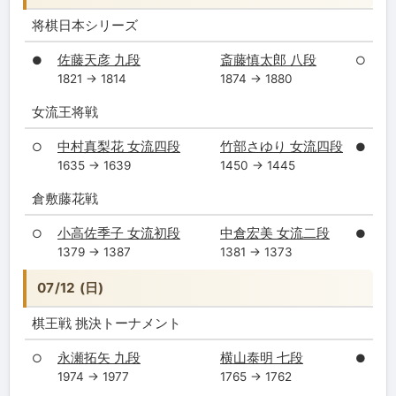
将棋日本シリーズ
佐藤天彦 九段
斎藤慎太郎 八段
●
○
1821 → 1814
1874 → 1880
女流王将戦
中村真梨花 女流四段
竹部さゆり 女流四段
○
●
1635 → 1639
1450 → 1445
倉敷藤花戦
小高佐季子 女流初段
中倉宏美 女流二段
○
●
1379 → 1387
1381 → 1373
07/12 (日)
棋王戦 挑決トーナメント
永瀬拓矢 九段
横山泰明 七段
○
●
1974 → 1977
1765 → 1762