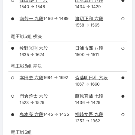
窪田義行 七段
山本真也 六段
○
●
1540 → 1546
1434 → 1429
南芳一 九段
渡辺正和 六段
1496 → 1489
●
○
1558 → 1565
竜王戦5組 残決
牧野光則 六段
日浦市郎 八段
●
○
1635 → 1624
1500 → 1511
竜王戦6組 昇決
本田奎 六段
斎藤明日斗 六段
1684 → 1692
○
●
1667 → 1660
門倉啓太 六段
藤原直哉 七段
○
●
1523 → 1529
1436 → 1429
島本亮 六段
福崎文吾 九段
1445 → 1435
●
○
1352 → 1362
竜王戦6組