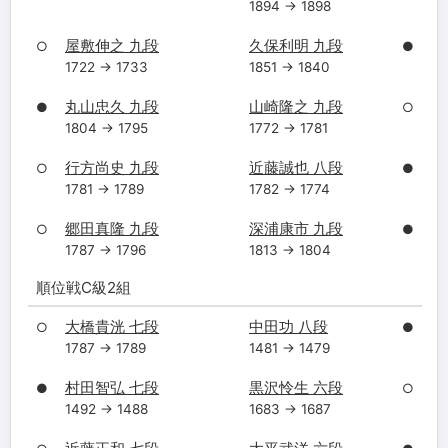
1894 → 1898
屋敷伸之 九段
久保利明 九段
○
●
1722 → 1733
1851 → 1840
丸山忠久 九段
山崎隆之 九段
●
○
1804 → 1795
1772 → 1781
行方尚史 九段
近藤誠也 八段
○
●
1781 → 1789
1782 → 1774
郷田真隆 九段
深浦康市 九段
○
●
1787 → 1796
1813 → 1804
順位戦C級2組
大橋貴洸 七段
中田功 八段
○
●
1787 → 1789
1481 → 1479
村田智弘 七段
黒沢怜生 六段
●
○
1492 → 1488
1683 → 1687