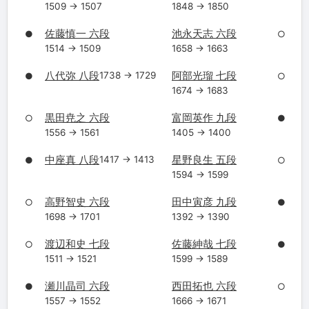
1509 → 1507
1848 → 1850
佐藤慎一 六段
池永天志 六段
●
○
1514 → 1509
1658 → 1663
八代弥 八段
阿部光瑠 七段
1738 → 1729
●
○
1674 → 1683
黒田尭之 六段
富岡英作 九段
○
●
1556 → 1561
1405 → 1400
中座真 八段
星野良生 五段
1417 → 1413
●
○
1594 → 1599
高野智史 六段
田中寅彦 九段
○
●
1698 → 1701
1392 → 1390
渡辺和史 七段
佐藤紳哉 七段
○
●
1511 → 1521
1599 → 1589
瀬川晶司 六段
西田拓也 六段
●
○
1557 → 1552
1666 → 1671