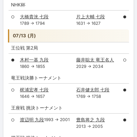
NHK杯
大橋貴洸 七段
片上大輔 七段
○
●
1789 → 1794
1631 → 1627
07/13 (月)
王位戦 第2局
木村一基 九段
藤井聡太 竜王名人
●
○
1860 → 1855
2029 → 2034
竜王戦決勝トーナメント
梶浦宏孝 七段
石井健太郎 七段
○
●
1646 → 1657
1769 → 1758
王座戦 挑決トーナメント
渡辺明 九段
豊島将之 九段
1993 → 2001
○
●
2013 → 2005