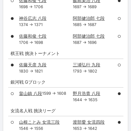
佐藤和俊 七段
飯島栄治 八段
○
●
1698 → 1706
1697 → 1689
神谷広志 八段
阿部健治郎 七段
●
○
1374 → 1371
1685 → 1687
佐藤和俊 七段
阿部健治郎 七段
●
○
1706 → 1698
1687 → 1696
棋王戦 挑決トーナメント
佐藤天彦 九段
三浦弘行 九段
●
○
1830 → 1821
1793 → 1802
銀河戦 Gブロック
畠山鎮 八段
野月浩貴 八段
1599 → 1608
○
●
1644 → 1635
女流名人戦 挑決リーグ
山根ことみ 女流三段
渡部愛 女流四段
○
●
1546 → 1556
1653 → 1642