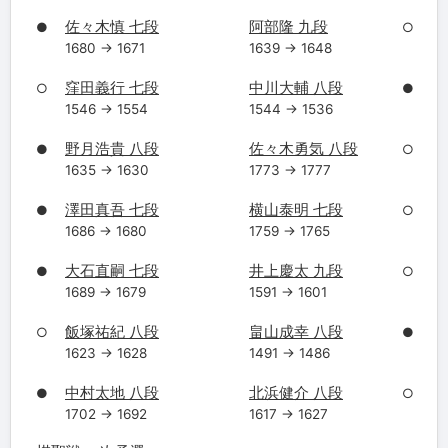
佐々木慎 七段
阿部隆 九段
●
○
1680 → 1671
1639 → 1648
窪田義行 七段
中川大輔 八段
○
●
1546 → 1554
1544 → 1536
野月浩貴 八段
佐々木勇気 八段
●
○
1635 → 1630
1773 → 1777
澤田真吾 七段
横山泰明 七段
●
○
1686 → 1680
1759 → 1765
大石直嗣 七段
井上慶太 九段
●
○
1689 → 1679
1591 → 1601
飯塚祐紀 八段
畠山成幸 八段
○
●
1623 → 1628
1491 → 1486
中村太地 八段
北浜健介 八段
●
○
1702 → 1692
1617 → 1627