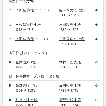
棋聖戦 一次予選
本田奎 六段
佐々木大地 七段
1692 → 1703
○
●
1860 → 1848
三枚堂達也 七段
宮田敦史 七段
○
●
1712 → 1718
1632 → 1626
本田奎 六段
三枚堂達也 七段
1703 → 1712
○
●
1718 → 1710
棋王戦 挑決トーナメント
金井恒太 六段
木村一基 九段
●
○
1634 → 1631
1856 → 1860
朝日杯将棋オープン戦 一次予選
髙野秀行 七段
及川拓馬 七段
●
○
1539 → 1535
1731 → 1735
片上大輔 七段
阿部光瑠 七段
●
○
1638 → 1631
1666 → 1674