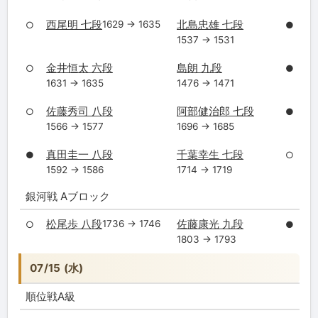
西尾明 七段
北島忠雄 七段
1629 → 1635
○
●
1537 → 1531
金井恒太 六段
島朗 九段
○
●
1631 → 1635
1476 → 1471
佐藤秀司 八段
阿部健治郎 七段
○
●
1566 → 1577
1696 → 1685
真田圭一 八段
千葉幸生 七段
●
○
1592 → 1586
1714 → 1719
銀河戦 Aブロック
松尾歩 八段
佐藤康光 九段
1736 → 1746
○
●
1803 → 1793
07/15 (水)
順位戦A級