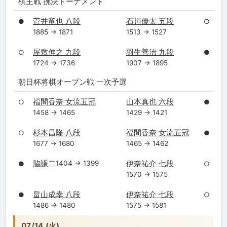
棋王戦 挑決トーナメント
菅井竜也 八段
石川優太 五段
●
○
1885 → 1871
1513 → 1527
屋敷伸之 九段
羽生善治 九段
○
●
1724 → 1736
1907 → 1895
朝日杯将棋オープン戦 一次予選
福間香奈 女流五冠
山本真也 六段
○
●
1458 → 1465
1429 → 1421
杉本昌隆 八段
福間香奈 女流五冠
○
●
1677 → 1680
1465 → 1462
脇謙二
伊奈祐介 七段
1404 → 1399
●
○
1570 → 1575
畠山成幸 八段
伊奈祐介 七段
●
○
1486 → 1480
1575 → 1581
07/14 (火)