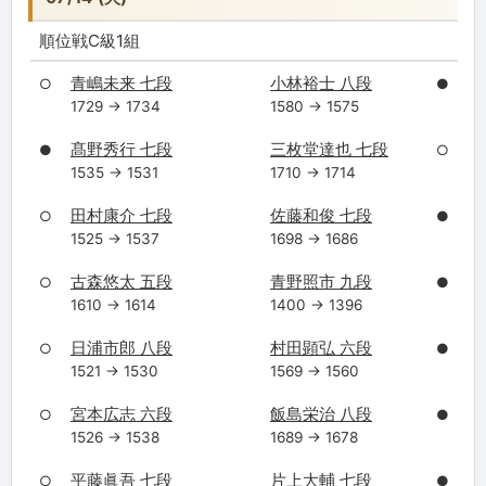
順位戦C級1組
青嶋未来 七段
小林裕士 八段
○
●
1729 → 1734
1580 → 1575
髙野秀行 七段
三枚堂達也 七段
●
○
1535 → 1531
1710 → 1714
田村康介 七段
佐藤和俊 七段
○
●
1525 → 1537
1698 → 1686
古森悠太 五段
青野照市 九段
○
●
1610 → 1614
1400 → 1396
日浦市郎 八段
村田顕弘 六段
○
●
1521 → 1530
1569 → 1560
宮本広志 六段
飯島栄治 八段
○
●
1526 → 1538
1689 → 1678
平藤眞吾 七段
片上大輔 七段
○
●