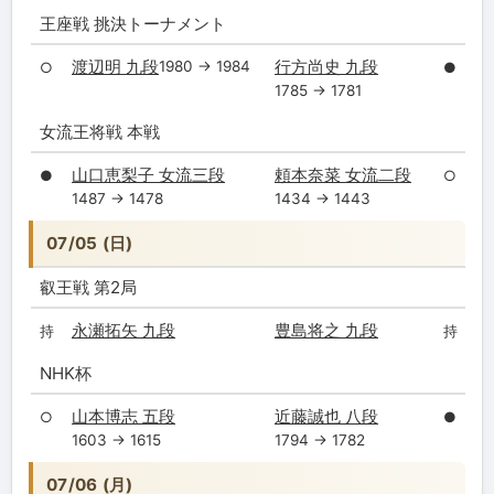
王座戦 挑決トーナメント
渡辺明 九段
行方尚史 九段
1980 → 1984
○
●
1785 → 1781
女流王将戦 本戦
山口恵梨子 女流三段
頼本奈菜 女流二段
●
○
1487 → 1478
1434 → 1443
07/05 (日)
叡王戦 第2局
永瀬拓矢 九段
豊島将之 九段
持
持
NHK杯
山本博志 五段
近藤誠也 八段
○
●
1603 → 1615
1794 → 1782
07/06 (月)