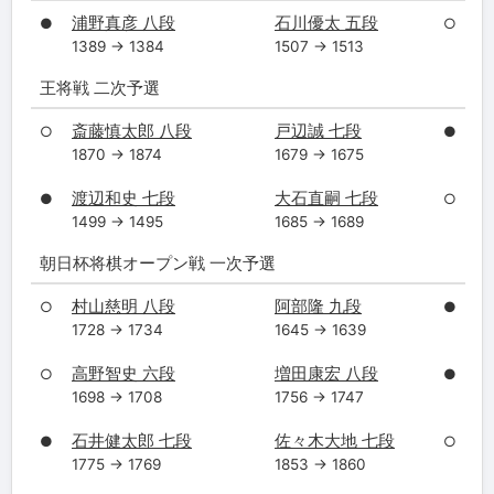
浦野真彦 八段
石川優太 五段
●
○
1389 → 1384
1507 → 1513
王将戦 二次予選
斎藤慎太郎 八段
戸辺誠 七段
○
●
1870 → 1874
1679 → 1675
渡辺和史 七段
大石直嗣 七段
●
○
1499 → 1495
1685 → 1689
朝日杯将棋オープン戦 一次予選
村山慈明 八段
阿部隆 九段
○
●
1728 → 1734
1645 → 1639
高野智史 六段
増田康宏 八段
○
●
1698 → 1708
1756 → 1747
石井健太郎 七段
佐々木大地 七段
●
○
1775 → 1769
1853 → 1860