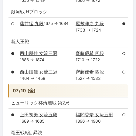
1555 → 1549
1666 → 1672
銀河戦 Hブロック
藤井猛 九段
屋敷伸之 九段
1675 → 1684
○
●
1733 → 1724
新人王戦
西山朋佳 女流三冠
齊藤優希 四段
●
○
1886 → 1874
1710 → 1722
西山朋佳 女流三冠
齊藤優希 四段
●
○
1464 → 1458
1527 → 1533
07/10 (金)
ヒューリック杯清麗戦 第2局
上田初美 女流五段
福間香奈 女流五冠
●
○
1689 → 1685
1896 → 1900
竜王戦6組 昇決