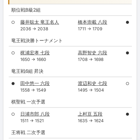
順位戦B級2組
藤井聡太 竜王名人
橋本崇載 八段
○
●
2036 → 2038
1711 → 1709
竜王戦決勝トーナメント
梶浦宏孝 七段
高野智史 六段
○
●
1650 → 1660
1708 → 1698
竜王戦6組 昇決
田中悠一 六段
渡辺和史 七段
●
○
1558 → 1549
1495 → 1504
棋聖戦 一次予選
日浦市郎 八段
上村亘 五段
○
●
1511 → 1521
1635 → 1624
王将戦 二次予選