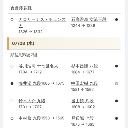
倉敷藤花戦
カロリーナステチェンス
石高澄恵 女流三段
○
●
カ
1244 → 1238
1326 → 1332
07/08 (水)
順位戦B級2組
谷川浩司 十七世名人
杉本昌隆 八段
○
●
1704 → 1712
1684 → 1677
藤井猛 九段
中田宏樹 九段
1685 → 1675
●
○
1581 → 1592
鈴木大介 九段
畠山鎮 八段
○
●
1701 → 1707
1608 → 1602
中村修 九段
戸辺誠 七段
1558 → 1569
○
●
1675 → 1665