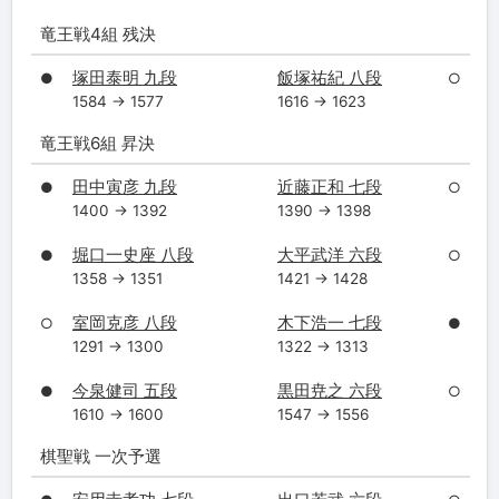
竜王戦4組 残決
塚田泰明 九段
飯塚祐紀 八段
●
○
1584 → 1577
1616 → 1623
竜王戦6組 昇決
田中寅彦 九段
近藤正和 七段
●
○
1400 → 1392
1390 → 1398
堀口一史座 八段
大平武洋 六段
●
○
1358 → 1351
1421 → 1428
室岡克彦 八段
木下浩一 七段
○
●
1291 → 1300
1322 → 1313
今泉健司 五段
黒田尭之 六段
●
○
1610 → 1600
1547 → 1556
棋聖戦 一次予選