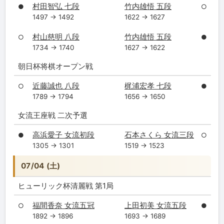
村田智弘 七段
竹内雄悟 五段
●
○
1497 → 1492
1622 → 1627
村山慈明 八段
竹内雄悟 五段
○
●
1734 → 1740
1627 → 1622
朝日杯将棋オープン戦
近藤誠也 八段
梶浦宏孝 七段
○
●
1789 → 1794
1656 → 1650
女流王座戦 二次予選
高浜愛子 女流初段
石本さくら 女流三段
●
○
1305 → 1301
1519 → 1523
07/04 (土)
ヒューリック杯清麗戦 第1局
福間香奈 女流五冠
上田初美 女流五段
○
●
1892 → 1896
1693 → 1689