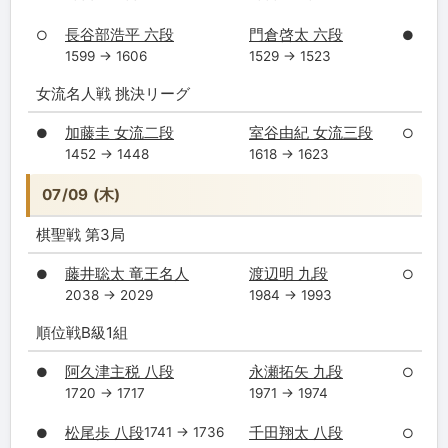
長谷部浩平 六段
門倉啓太 六段
○
●
1599 → 1606
1529 → 1523
女流名人戦 挑決リーグ
加藤圭 女流二段
室谷由紀 女流三段
●
○
1452 → 1448
1618 → 1623
07/09 (木)
棋聖戦 第3局
藤井聡太 竜王名人
渡辺明 九段
●
○
2038 → 2029
1984 → 1993
順位戦B級1組
阿久津主税 八段
永瀬拓矢 九段
●
○
1720 → 1717
1971 → 1974
松尾歩 八段
千田翔太 八段
1741 → 1736
●
○