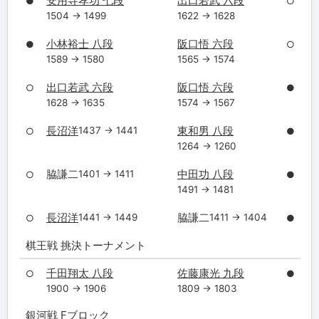
安用寺孝功 七段
出口若武 六段
●
○
1504 → 1499
1622 → 1628
小林裕士 八段
阪口悟 六段
●
○
1589 → 1580
1565 → 1574
出口若武 六段
阪口悟 六段
○
●
1628 → 1635
1574 → 1567
長沼洋
東和男 八段
1437 → 1441
○
●
1264 → 1260
脇謙二
中田功 八段
1401 → 1411
○
●
1491 → 1481
長沼洋
脇謙二
1441 → 1449
1411 → 1404
○
●
棋王戦 挑決トーナメント
千田翔太 八段
佐藤康光 九段
○
●
1900 → 1906
1809 → 1803
銀河戦 Fブロック