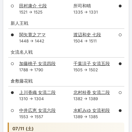
田村康介 七段
所司和晴
○
●
1521 → 1525
1335 → 1331
新人王戦
関矢寛之アマ
渡辺和史 七段
●
○
1448 → 1442
1504 → 1511
女流名人戦
加藤桃子 女流四段
千葉涼子 女流五段
○
●
1788 → 1790
1505 → 1502
倉敷藤花戦
上川香織 女流二段
北村桂香 女流二段
●
○
1310 → 1304
1382 → 1389
中井広恵 女流六段
水町みゆ 女流初段
○
●
1553 → 1557
1389 → 1385
07/11 (土)