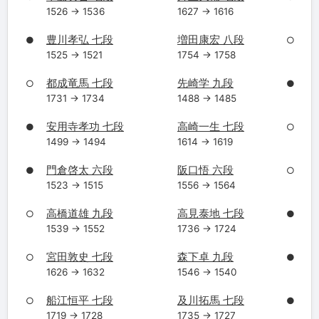
1526 → 1536
1627 → 1616
豊川孝弘 七段
増田康宏 八段
●
○
1525 → 1521
1754 → 1758
都成竜馬 七段
先崎学 九段
○
●
1731 → 1734
1488 → 1485
安用寺孝功 七段
高崎一生 七段
●
○
1499 → 1494
1614 → 1619
門倉啓太 六段
阪口悟 六段
●
○
1523 → 1515
1556 → 1564
高橋道雄 九段
高見泰地 七段
○
●
1539 → 1552
1736 → 1724
宮田敦史 七段
森下卓 九段
○
●
1626 → 1632
1546 → 1540
船江恒平 七段
及川拓馬 七段
○
●
1719 → 1728
1735 → 1727