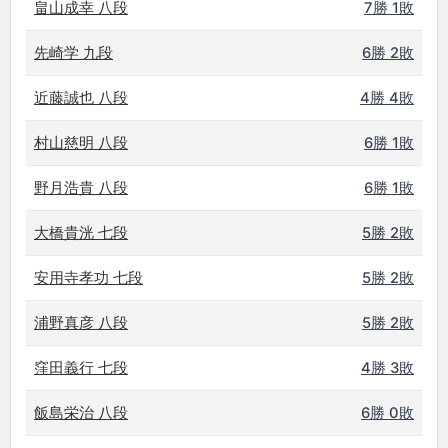
畠山成幸 八段
7勝 1敗
先崎学 九段
6勝 2敗
近藤誠也 八段
4勝 4敗
村山慈明 八段
6勝 1敗
野月浩貴 八段
6勝 1敗
大橋貴洸 七段
5勝 2敗
安用寺孝功 七段
5勝 2敗
浦野真彦 八段
5勝 2敗
窪田義行 七段
4勝 3敗
飯島栄治 八段
6勝 0敗