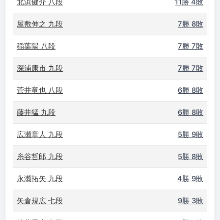
北浜健介 八段
11勝 4敗
屋敷伸之 九段
7勝 8敗
稲葉陽 八段
7勝 7敗
深浦康市 九段
7勝 7敗
菅井竜也 八段
6勝 8敗
藤井猛 九段
6勝 8敗
広瀬章人 九段
5勝 9敗
糸谷哲郎 九段
5勝 8敗
永瀬拓矢 九段
4勝 9敗
矢倉規広 七段
9勝 3敗