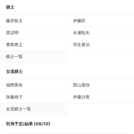
棋士
藤井聡太
伊藤匠
渡辺明
永瀬拓矢
豊島将之
羽生善治
棋士一覧
女流棋士
福間香奈
西山朋佳
加藤桃子
伊藤沙恵
女流棋士一覧
対局予定/結果 (08/10)