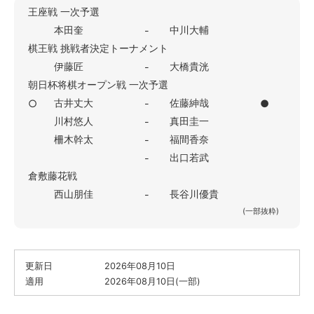
王座戦 一次予選
本田奎
中川大輔
-
棋王戦 挑戦者決定トーナメント
伊藤匠
大橋貴洸
-
朝日杯将棋オープン戦 一次予選
古井丈大
佐藤紳哉
○
-
●
川村悠人
真田圭一
-
柵木幹太
福間香奈
-
出口若武
-
倉敷藤花戦
西山朋佳
長谷川優貴
-
(一部抜粋)
更新日
2026年08月10日
適用
2026年08月10日(一部)