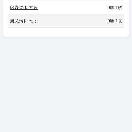
藤森哲也 六段
0勝 1敗
勝又清和 七段
0勝 1敗