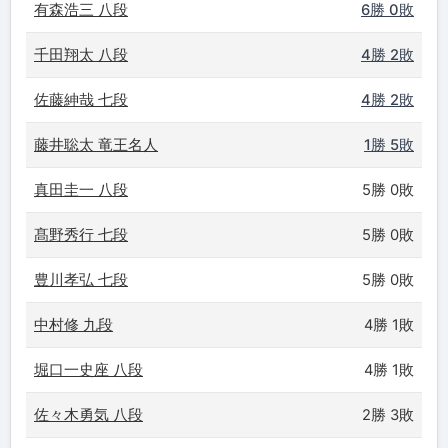
有森浩三 八段
6勝 0敗
千田翔太 八段
4勝 2敗
佐藤紳哉 七段
4勝 2敗
藤井聡太 竜王名人
1勝 5敗
真田圭一 八段
5勝 0敗
髙野秀行 七段
5勝 0敗
豊川孝弘 七段
5勝 0敗
中村修 九段
4勝 1敗
堀口一史座 八段
4勝 1敗
佐々木勇気 八段
2勝 3敗