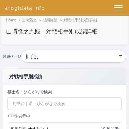
shogidata.info
Home
山崎隆之
成績詳細
対戦相手別成績詳細
山崎隆之九段 : 対戦相手別成績詳細
関連ページ
対戦相手別成績
棋士名・ひらがなで検索
132件表示中
谷川浩司 十七世名人