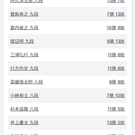
阿久津主税 八段
13勝 7敗
豊島将之 九段
7勝 13敗
森内俊之 九段
10勝 9敗
渡辺明 九段
6勝 13敗
三浦弘行 九段
11勝 6敗
行方尚史 九段
11勝 6敗
斎藤慎太郎 八段
8勝 9敗
小林裕士 八段
7勝 10敗
杉本昌隆 八段
11勝 5敗
井上慶太 九段
13勝 2敗