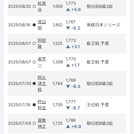
松尾
1,773
2025/08/20
○
1,659
順位戦B級2組
歩
▲ +5.6
渡辺
1,767
2025/08/16
●
1,852
将棋日本シリーズ
明
▼ -6.2
阿部
1,773
2025/08/07
○
1,525
叡王戦 予選
隆
▲ +3.1
南芳
1,770
2025/08/07
○
1,399
叡王戦 予選
一
▲ +1.7
阿久
1,769
2025/07/30
●
津主
1,764
順位戦B級2組
▼ -8.3
税
狩山
1,777
2025/07/16
●
1,755
王位戦 予選
幹生
▼ -8.7
屋敷
1,786
2025/07/09
○
1,725
順位戦B級2組
伸之
▲ +6.8