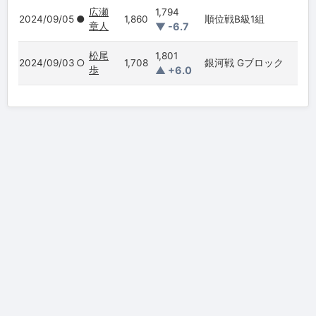
広瀬
1,794
2024/09/05
●
1,860
順位戦B級1組
章人
▼ -6.7
松尾
1,801
2024/09/03
○
1,708
銀河戦 Gブロック
歩
▲ +6.0