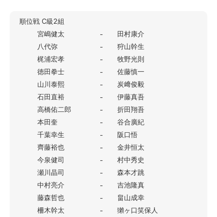
順位戦 C級2組
宮嶋健太
田村康介
-
八代弥
狩山幹生
-
梶浦宏孝
牧野光則
-
徳田拳士
佐藤慎一
-
山川泰熙
炭﨑俊毅
-
石田直裕
伊藤真吾
-
高橋佑二郎
折田翔吾
-
本田奎
谷合廣紀
-
千葉幸生
阪口悟
-
齊藤裕也
金井恒太
-
今泉健司
村中秀史
-
瀬川晶司
森本才跳
-
中村亮介
吉池隆真
-
藤森哲也
畠山成幸
-
柵木幹太
獺ヶ口笑保人
-