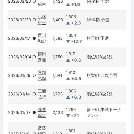
2026/02/20
○
1,426
NHK杯 予選
成幸
▲ +1.6
小林
1,806
2026/02/20
○
1,493
NHK杯 予選
裕士
▲ +2.3
西川
1,804
2026/02/17
●
1,583
棋王戦 予選
和宏
▼ -12.7
郷田
1,817
2026/02/04
○
1,750
順位戦B級2組
真隆
▲ +6.6
阿部
1,810
2026/01/29
○
1,641
棋聖戦 二次予選
光瑠
▲ +4.5
三浦
1,806
2026/01/14
○
1,723
順位戦B級2組
弘行
▲ +6.3
藤井
1,799
叡王戦 本戦トーナ
2026/01/07
●
2,133
聡太
▼ -2.1
メント
斎藤
1,801