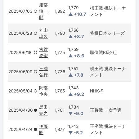
服部
1,779
棋王戦 挑決トーナ
2025/07/03
○
慎一
1,892
▲ +10.7
メント
郎
丸山
1,768
2025/06/28
○
1,790
将棋日本シリーズ
忠久
▲ +8.7
古賀
1,759
2025/06/18
○
1,775
順位戦B級2組
悠聖
▲ +8.6
三浦
1,751
棋王戦 挑決トーナ
2025/06/09
○
1,736
弘行
▲ +7.8
メント
岡部
1,743
2025/05/04
○
1,785
NHK杯
怜央
▲ +9.2
黒田
1,734
2025/04/30
●
1,701
王将戦 一次予選
尭之
▼ -9.0
伊藤
1,743
王座戦 挑決トーナ
2025/04/24
●
1,877
匠
▼ -5.2
メント