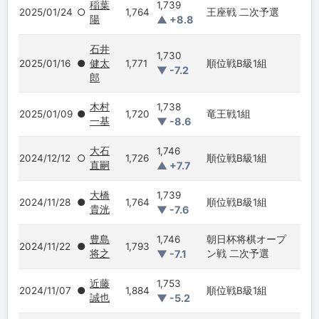
稲葉
1,739
2025/01/24
○
1,764
王座戦 二次予選
陽
▲ +8.8
石井
1,730
2025/01/16
●
健太
1,771
順位戦B級1組
▼ -7.2
郎
木村
1,738
2025/01/09
●
1,720
竜王戦1組
一基
▼ -8.6
大石
1,746
2024/12/12
○
1,726
順位戦B級1組
直嗣
▲ +7.7
大橋
1,739
2024/11/28
●
1,764
順位戦B級1組
貴洸
▼ -7.6
豊島
1,746
朝日杯将棋オープ
2024/11/22
●
1,793
将之
▼ -7.1
ン戦 二次予選
近藤
1,753
2024/11/07
●
1,884
順位戦B級1組
誠也
▼ -5.2