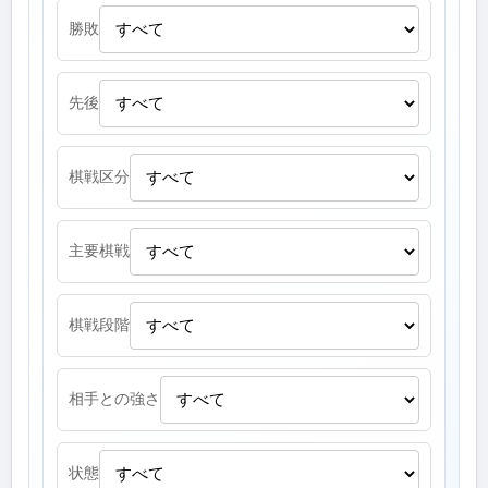
勝敗
先後
棋戦区分
主要棋戦
棋戦段階
相手との強さ
状態