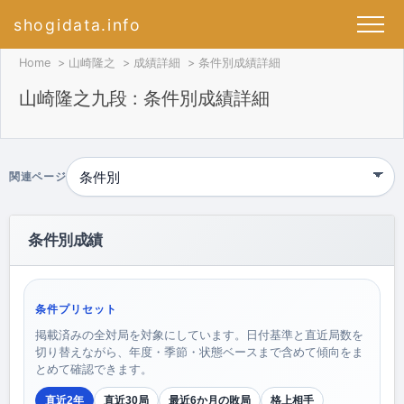
shogidata.info
Home
山崎隆之
成績詳細
条件別成績詳細
山崎隆之九段 : 条件別成績詳細
関連ページ
条件別成績
条件プリセット
掲載済みの全対局を対象にしています。日付基準と直近局数を
切り替えながら、年度・季節・状態ベースまで含めて傾向をま
とめて確認できます。
直近2年
直近30局
最近6か月の敗局
格上相手