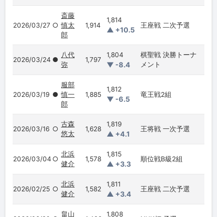
斎藤
1,814
2026/03/27
○
慎太
1,914
王座戦 二次予選
▲ +10.5
郎
八代
1,804
棋聖戦 決勝トーナ
2026/03/24
●
1,797
弥
▼ -8.4
メント
服部
1,812
2026/03/19
●
慎一
1,885
竜王戦2組
▼ -6.5
郎
古森
1,819
2026/03/16
○
1,628
王将戦 一次予選
悠太
▲ +4.1
北浜
1,815
2026/03/04
○
1,578
順位戦B級2組
健介
▲ +3.3
北浜
1,811
2026/02/25
○
1,582
王座戦 二次予選
健介
▲ +3.4
畠山
1,808