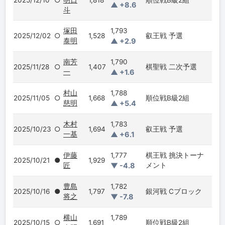
2025/12/10
○
明日
1,818
順位戦B級2組
▲ +8.6
斗
塚田
1,793
2025/12/02
○
1,528
叡王戦 予選
泰明
▲ +2.9
南芳
1,790
2025/11/28
○
1,407
棋聖戦 二次予選
一
▲ +1.6
村山
1,788
2025/11/05
○
1,668
順位戦B級2組
慈明
▲ +5.4
木村
1,783
2025/10/23
○
1,694
叡王戦 予選
一基
▲ +6.1
伊藤
1,777
棋王戦 挑決トーナ
2025/10/21
●
1,929
匠
▼ -4.8
メント
豊島
1,782
2025/10/16
●
1,797
銀河戦 Cブロック
将之
▼ -7.8
横山
1,789
2025/10/15
○
1,691
順位戦B級2組