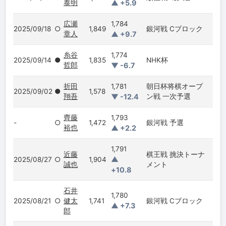
泰明
▲ +5.9
広瀬
1,784
2025/09/18
○
1,849
銀河戦 Cブロック
章人
▲ +9.7
糸谷
1,774
2025/09/14
●
1,835
NHK杯
哲郎
▼ -6.7
折田
1,781
朝日杯将棋オープ
2025/09/02
●
1,578
翔吾
▼ -12.4
ン戦 一次予選
齊藤
1,793
-
○
1,472
銀河戦 予選
裕也
▲ +2.2
1,791
近藤
棋王戦 挑決トーナ
▲
2025/08/27
○
1,904
誠也
メント
+10.8
石井
1,780
2025/08/21
○
健太
1,741
銀河戦 Cブロック
▲ +7.3
郎