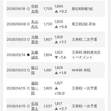
中村
1,840
2026/06/18
○
1,709
順位戦B級1組
太地
▲ +5.2
丸山
1,835
2026/06/08
○
1,730
竜王戦2組 昇決
忠久
▲ +5.8
大橋
1,829
2026/06/03
○
1,807
王将戦 二次予選
貴洸
▲ +7.7
近藤
1,822
王座戦 挑戦者決定
2026/05/14
●
1,854
誠也
▼ -7.4
トーナメント
阪口
1,829
2026/05/03
○
1,481
NHK杯 本戦
悟
▲ +1.9
1,827
服部
▲
2026/04/15
○
慎一
1,905
王将戦 一次予選
郎
+10.0
生垣
1,817
2026/04/15
○
1,537
王将戦 一次予選
寛人
▲ +2.7