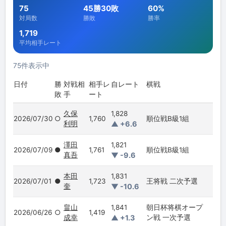
75
45勝30敗
60%
対局数
勝敗
勝率
1,719
平均相手レート
75件表示中
日付
勝
対戦相
相手レ
自レート
棋戦
敗
手
ート
久保
1,828
2026/07/30
○
1,760
順位戦B級1組
利明
▲ +6.6
澤田
1,821
2026/07/09
●
1,761
順位戦B級1組
真吾
▼ -9.6
本田
1,831
2026/07/01
●
1,723
王将戦 二次予選
奎
▼ -10.6
畠山
1,841
朝日杯将棋オープ
2026/06/26
○
1,419
成幸
▲ +1.3
ン戦 一次予選