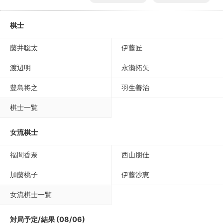
棋士
藤井聡太
伊藤匠
渡辺明
永瀬拓矢
豊島将之
羽生善治
棋士一覧
女流棋士
福間香奈
西山朋佳
加藤桃子
伊藤沙恵
女流棋士一覧
対局予定/結果 (08/06)