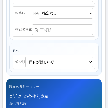
相手レート下限
棋戦名検索
表示
並び順
現在の条件サマリー
直近2年の条件別成績
条件: 直近2年