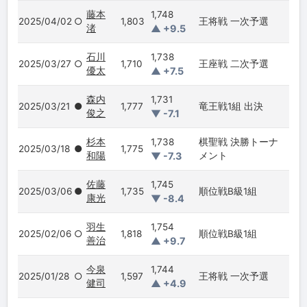
藤本
1,748
2025/04/02
○
1,803
王将戦 一次予選
渚
▲ +9.5
石川
1,738
2025/03/27
○
1,710
王座戦 二次予選
優太
▲ +7.5
森内
1,731
2025/03/21
●
1,777
竜王戦1組 出決
俊之
▼ -7.1
杉本
1,738
棋聖戦 決勝トーナ
2025/03/18
●
1,775
和陽
▼ -7.3
メント
佐藤
1,745
2025/03/06
●
1,735
順位戦B級1組
康光
▼ -8.4
羽生
1,754
2025/02/06
○
1,818
順位戦B級1組
善治
▲ +9.7
今泉
1,744
2025/01/28
○
1,597
王将戦 一次予選
健司
▲ +4.9