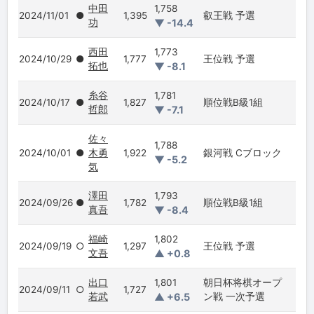
中田
1,758
2024/11/01
●
1,395
叡王戦 予選
功
▼ -14.4
西田
1,773
2024/10/29
●
1,777
王位戦 予選
拓也
▼ -8.1
糸谷
1,781
2024/10/17
●
1,827
順位戦B級1組
哲郎
▼ -7.1
佐々
1,788
2024/10/01
●
木勇
1,922
銀河戦 Cブロック
▼ -5.2
気
澤田
1,793
2024/09/26
●
1,782
順位戦B級1組
真吾
▼ -8.4
福崎
1,802
2024/09/19
○
1,297
王位戦 予選
文吾
▲ +0.8
出口
1,801
朝日杯将棋オープ
2024/09/11
○
1,727
若武
▲ +6.5
ン戦 一次予選