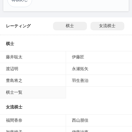
レーティング
棋士
女流棋士
棋士
藤井聡太
伊藤匠
渡辺明
永瀬拓矢
豊島将之
羽生善治
棋士一覧
女流棋士
福間香奈
西山朋佳
加藤桃子
伊藤沙恵