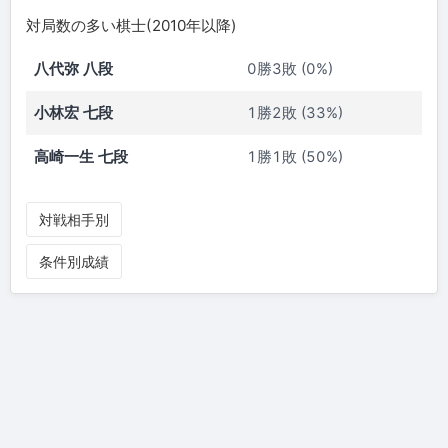
対局数の多い棋士(2010年以降)
八代弥 八段
0勝3敗 (0%)
小林宏 七段
1勝2敗 (33%)
高崎一生 七段
1勝1敗 (50%)
対戦相手別
条件別成績