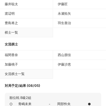
藤井聡太
伊藤匠
渡辺明
永瀬拓矢
豊島将之
羽生善治
棋士一覧
女流棋士
福間香奈
西山朋佳
加藤桃子
伊藤沙恵
女流棋士一覧
対局予定/結果 (08/05)
順位戦 B級2組
青嶋未来
岡部怜央
○
-
●