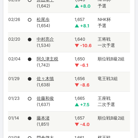
○
(1,642)
▲ +8.0
予選
02/26
○
松尾歩
1,657
NHK杯
(1,654)
▲ +8.1
予選
02/20
●
中村亮介
1,640
王将戦
(1,534)
▼ -10.6
一次予選
02/04
●
阿久津主税
1,650
順位戦B級2組
(1,742)
▼ -6.1
01/29
●
佐々木慎
1,656
竜王戦3組
(1,638)
▼ -8.6
01/23
○
佐藤和俊
1,665
王座戦
(1,637)
▲ +7.5
二次予選
01/14
●
藤本渚
1,657
順位戦B級2組
(1,851)
▼ -4.0
01/08
門倉啓太
1,661
棋王戦