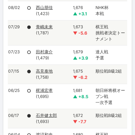
08/02
○
西山朋佳
1,676
NHK杯
(1,423)
▲ +3.1
本戦
07/29
●
青嶋未来
1,673
棋王戦
(1,787)
▼ -5.6
挑戦者決定トー
ナメント
07/23
○
田村康介
1,679
達人戦
(1,479)
▲ +3.9
予選
07/15
●
高見泰地
1,675
順位戦B級2組
(1,758)
▼ -6.2
06/25
○
梶浦宏孝
1,681
朝日杯将棋オー
(1,695)
▲ +8.5
プン戦
一次予選
06/17
●
石井健太郎
1,672
順位戦B級2組
(1,693)
▼ -7.7
06/04
渡辺和史
1,680
棋王戦