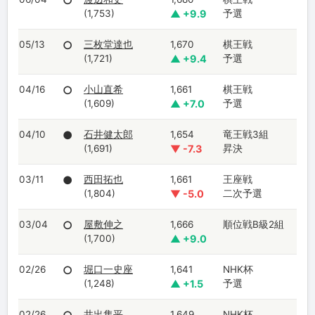
○
(1,753)
▲ +9.9
予選
05/13
○
三枚堂達也
1,670
棋王戦
(1,721)
▲ +9.4
予選
04/16
○
小山直希
1,661
棋王戦
(1,609)
▲ +7.0
予選
04/10
●
石井健太郎
1,654
竜王戦3組
(1,691)
▼ -7.3
昇決
03/11
●
西田拓也
1,661
王座戦
(1,804)
▼ -5.0
二次予選
03/04
○
屋敷伸之
1,666
順位戦B級2組
(1,700)
▲ +9.0
02/26
○
堀口一史座
1,641
NHK杯
(1,248)
▲ +1.5
予選
02/26
井出隼平
1,649
NHK杯