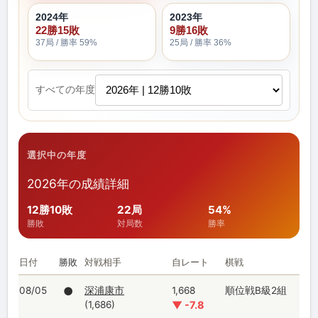
2024年
2023年
22勝15敗
9勝16敗
37局 / 勝率 59%
25局 / 勝率 36%
すべての年度
選択中の年度
2026年の成績詳細
12勝10敗
22局
54%
勝敗
対局数
勝率
日付
勝敗
対戦相手
自レート
棋戦
08/05
●
深浦康市
1,668
順位戦B級2組
(1,686)
▼ -7.8