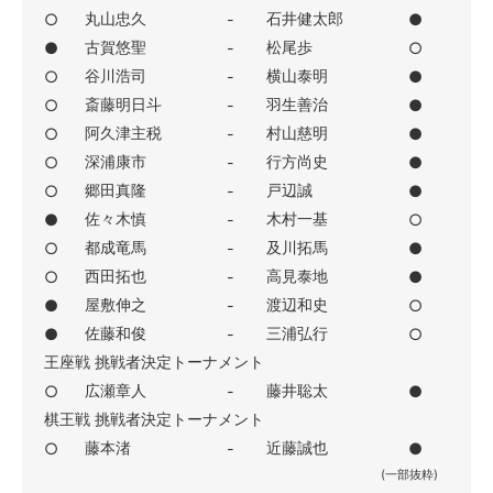
丸山忠久
石井健太郎
○
-
●
古賀悠聖
松尾歩
●
-
○
谷川浩司
横山泰明
○
-
●
斎藤明日斗
羽生善治
○
-
●
阿久津主税
村山慈明
○
-
●
深浦康市
行方尚史
○
-
●
郷田真隆
戸辺誠
○
-
●
佐々木慎
木村一基
●
-
○
都成竜馬
及川拓馬
○
-
●
西田拓也
高見泰地
○
-
●
屋敷伸之
渡辺和史
●
-
○
佐藤和俊
三浦弘行
●
-
○
王座戦 挑戦者決定トーナメント
広瀬章人
藤井聡太
○
-
●
棋王戦 挑戦者決定トーナメント
藤本渚
近藤誠也
○
-
●
(一部抜粋)