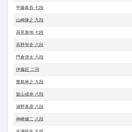
平藤眞吾 七段
山崎隆之 九段
高見泰地 七段
高野智史 六段
門倉啓太 六段
伊藤匠 二冠
豊島将之 九段
畠山成幸 八段
浦野真彦 八段
神崎健二 八段
永瀬拓矢 九段