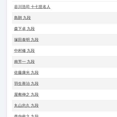
谷川浩司 十七世名人
島朗 九段
森下卓 九段
塚田泰明 九段
中村修 九段
南芳一 九段
佐藤康光 九段
羽生善治 九段
屋敷伸之 九段
丸山忠久 九段
森内俊之 九段