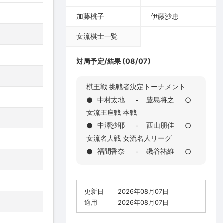
加藤桃子
伊藤沙恵
女流棋士一覧
対局予定/結果 (08/07)
棋王戦 挑戦者決定トーナメント
中村太地
豊島将之
●
-
○
女流王座戦 本戦
中澤沙耶
西山朋佳
●
-
○
女流名人戦 女流名人リーグ
福間香奈
磯谷祐維
●
-
○
更新日
2026年08月07日
適用
2026年08月07日