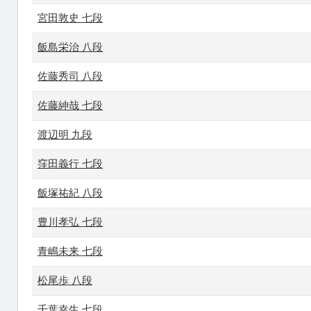
宮田敦史 七段
飯島栄治 八段
佐藤秀司 八段
佐藤紳哉 七段
渡辺明 九段
窪田義行 七段
飯塚祐紀 八段
豊川孝弘 七段
青嶋未来 七段
松尾歩 八段
千葉幸生 七段