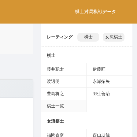
棋士
対局
棋戦
データ
レーティング
棋士
女流棋士
棋士
藤井聡太
伊藤匠
渡辺明
永瀬拓矢
豊島将之
羽生善治
棋士一覧
女流棋士
福間香奈
西山朋佳