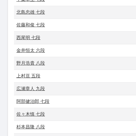
北島忠雄 七段
佐藤和俊 七段
西尾明 七段
金井恒太 六段
野月浩貴 八段
上村亘 五段
広瀬章人 九段
阿部健治郎 七段
佐々木慎 七段
杉本昌隆 八段