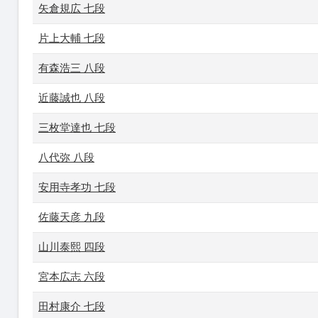
矢倉規広 七段
片上大輔 七段
有森浩三 八段
近藤誠也 八段
三枚堂達也 七段
八代弥 八段
安用寺孝功 七段
佐藤天彦 九段
山川泰熙 四段
宮本広志 六段
田村康介 七段