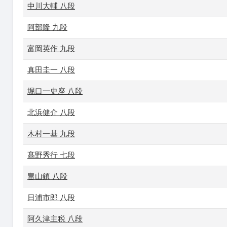
中川大輔 八段
阿部隆 九段
富岡英作 九段
真田圭一 八段
堀口一史座 八段
北浜健介 八段
木村一基 九段
髙野秀行 七段
畠山鎮 八段
日浦市郎 八段
阿久津主税 八段