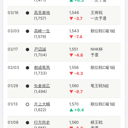
(1,471)
▲ +6.3
一次予選
03/16
●
高見泰地
1,546
王将戦
(1,757)
▼ -3.7
一次予選
03/03
●
高崎一生
1,543
順位戦C級1組
(1,576)
▼ -7.4
02/17
●
戸辺誠
1,551
NHK杯
(1,704)
▼ -4.8
予選
02/03
●
都成竜馬
1,556
順位戦C級1組
(1,733)
▼ -4.3
01/29
●
矢倉規広
1,560
竜王戦5組
(1,494)
▼ -9.7
01/13
○
片上大輔
1,570
順位戦C級1組
(1,622)
▲ +9.4
01/08
●
行方尚史
1,560
棋王戦