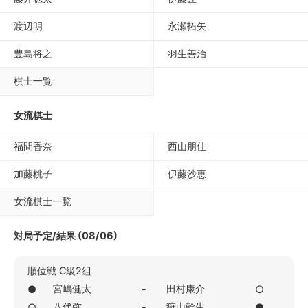
渡辺明
永瀬拓矢
豊島将之
羽生善治
棋士一覧
女流棋士
福間香奈
西山朋佳
加藤桃子
伊藤沙恵
女流棋士一覧
対局予定/結果 (08/06)
順位戦 C級2組
宮嶋健太
田村康介
●
-
○
八代弥
狩山幹生
○
-
●