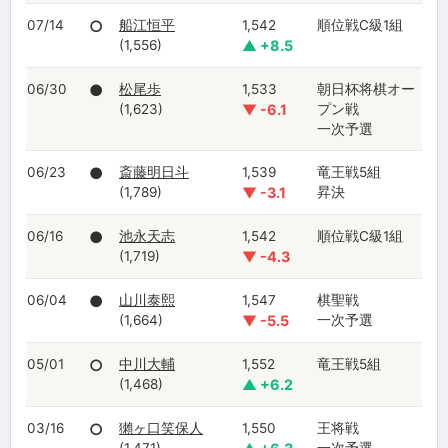
07/14
○
船江恒平
1,542
順位戦C級1組
(1,556)
▲ +8.5
06/30
●
松尾歩
1,533
朝日杯将棋オー
(1,623)
▼ -6.1
プン戦
一次予選
06/23
●
斎藤明日斗
1,539
竜王戦5組
(1,789)
▼ -3.1
昇決
06/16
●
池永天志
1,542
順位戦C級1組
(1,719)
▼ -4.3
06/04
●
山川泰熙
1,547
棋聖戦
(1,664)
▼ -5.5
一次予選
05/01
○
中川大輔
1,552
竜王戦5組
(1,468)
▲ +6.2
03/16
○
獺ヶ口笑保人
1,550
王将戦