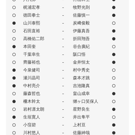
梶浦宏孝
牧野光則
○
-
●
徳田拳士
佐藤慎一
○
-
●
山川泰熙
炭﨑俊毅
●
-
○
石田直裕
伊藤真吾
○
-
●
高橋佑二郎
折田翔吾
○
-
●
本田奎
谷合廣紀
●
-
○
千葉幸生
阪口悟
○
-
●
齊藤裕也
金井恒太
○
-
●
今泉健司
村中秀史
●
-
○
瀬川晶司
森本才跳
●
-
○
中村亮介
吉池隆真
●
-
○
藤森哲也
畠山成幸
○
-
●
柵木幹太
獺ヶ口笑保人
●
-
○
岩村凛太朗
星野良生
○
-
●
生垣寛人
井出隼平
●
-
○
小窪碧
上村亘
○
-
●
川村悠人
佐藤紳哉
○
-
●