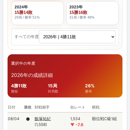
2024年
2023年
15勝14敗
15勝16敗
29局 / 勝率 51%
31局 / 勝率 48%
すべての年度
選択中の年度
2026年の成績詳細
4勝11敗
15局
26%
勝敗
対局数
勝率
日付
勝敗
対戦相手
自レート
棋戦
08/04
●
飯塚祐紀
1,534
順位戦C級1組
(1,558)
▼ -7.6