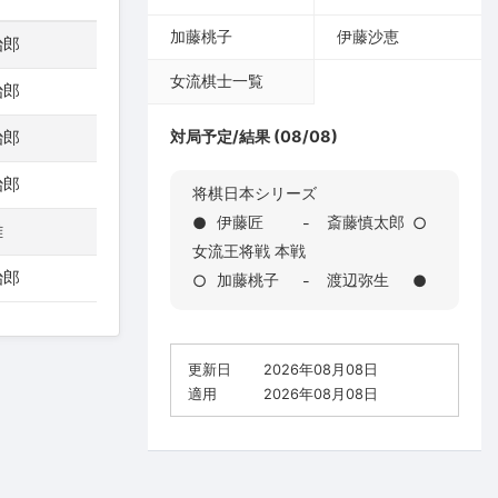
加藤桃子
伊藤沙恵
治郎
女流棋士一覧
治郎
治郎
対局予定/結果 (08/08)
治郎
将棋日本シリーズ
伊藤匠
斎藤慎太郎
●
-
○
雄
女流王将戦 本戦
治郎
加藤桃子
渡辺弥生
○
-
●
更新日
2026年08月08日
適用
2026年08月08日