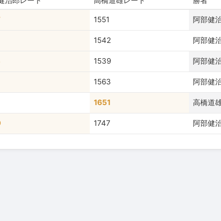
健治郎レート
高橋道雄レート
勝者
7
1551
阿部健
1542
阿部健
3
1539
阿部健
2
1563
阿部健
1651
高橋道
9
1747
阿部健