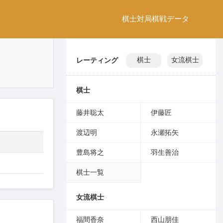
棋士
対局
棋戦
データ
レーティング
棋士
女流棋士
棋士
藤井聡太
伊藤匠
渡辺明
永瀬拓矢
豊島将之
羽生善治
棋士一覧
女流棋士
福間香奈
西山朋佳