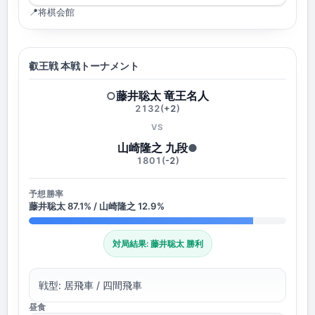
📍
将棋会館
叡王戦 本戦トーナメント
藤井聡太 竜王名人
○
2132
(
+2
)
VS
山崎隆之 九段
●
1801
(
-2
)
予想勝率
藤井聡太 87.1% / 山崎隆之 12.9%
対局結果: 藤井聡太 勝利
戦型: 居飛車 / 四間飛車
昼食