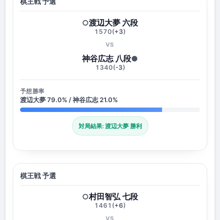
棋王戦 予選
渡辺大夢 六段
○
1570
(
+3
)
VS
神谷広志 八段
●
1340
(
-3
)
予想勝率
渡辺大夢 79.0% / 神谷広志 21.0%
対局結果: 渡辺大夢 勝利
棋王戦 予選
村田智弘 七段
○
1461
(
+6
)
VS