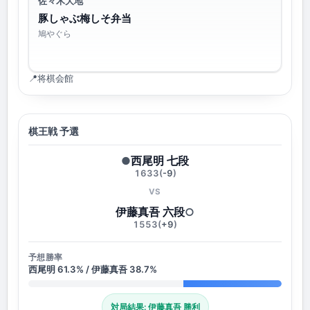
佐々木大地
豚しゃぶ梅しそ弁当
鳩やぐら
📍
将棋会館
棋王戦 予選
西尾明 七段
●
1633
(
-9
)
VS
伊藤真吾 六段
○
1553
(
+9
)
予想勝率
西尾明 61.3% / 伊藤真吾 38.7%
対局結果: 伊藤真吾 勝利