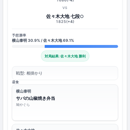
1686
(
-4
)
VS
佐々木大地 七段
○
1825
(
+4
)
予想勝率
横山泰明 30.9% / 佐々木大地 69.1%
対局結果: 佐々木大地 勝利
戦型: 相掛かり
昼食
横山泰明
サバの山椒焼き弁当
鳩やぐら