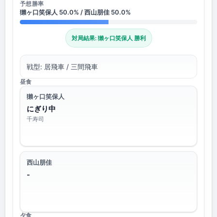
予想勝率
獺ヶ口笑保人 50.0% / 西山朋佳 50.0%
対局結果: 獺ヶ口笑保人 勝利
戦型: 居飛車 / 三間飛車
昼食
獺ヶ口笑保人
にぎり中
千寿司
西山朋佳
-
夕食