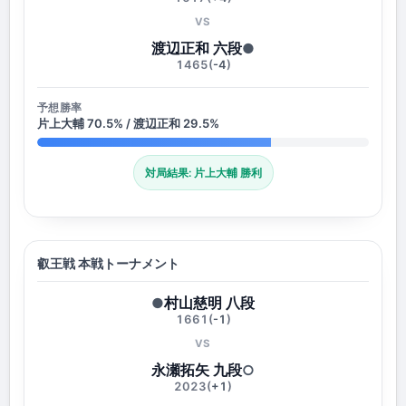
VS
渡辺正和 六段
●
1465
(
-4
)
予想勝率
片上大輔 70.5% / 渡辺正和 29.5%
対局結果: 片上大輔 勝利
叡王戦 本戦トーナメント
村山慈明 八段
●
1661
(
-1
)
VS
永瀬拓矢 九段
○
2023
(
+1
)