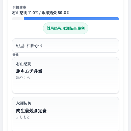
予想勝率
村山慈明 11.0% / 永瀬拓矢 89.0%
対局結果: 永瀬拓矢 勝利
戦型: 相掛かり
昼食
村山慈明
豚キムチ弁当
鳩やぐら
永瀬拓矢
肉生姜焼き定食
ふじもと