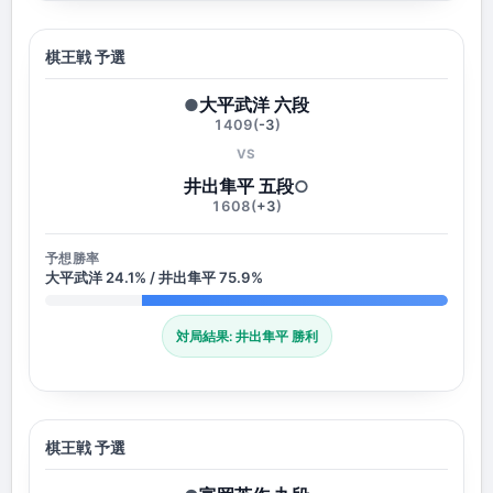
棋王戦 予選
大平武洋 六段
●
1409
(
-3
)
VS
井出隼平 五段
○
1608
(
+3
)
予想勝率
大平武洋 24.1% / 井出隼平 75.9%
対局結果: 井出隼平 勝利
棋王戦 予選