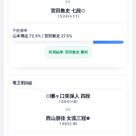
VS
宮田敦史 七段
○
1524
(
+11
)
予想勝率
山本博志 72.5% / 宮田敦史 27.5%
対局結果: 宮田敦史 勝利
竜王戦6組
獺ヶ口笑保人 四段
○
1464
(
+8
)
VS
西山朋佳 女流三冠
●
1465
(
-8
)