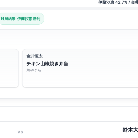
伊藤沙恵 42.7% / 金
対局結果: 伊藤沙恵 勝利
金井恒太
チキン山椒焼き弁当
鳩やぐら
鈴木大
VS