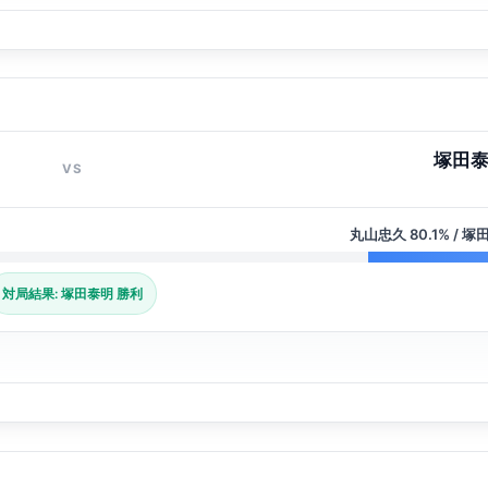
塚田泰
VS
丸山忠久 80.1% / 塚
対局結果: 塚田泰明 勝利