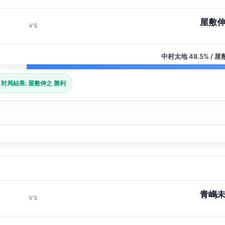
屋敷伸
VS
中村太地 48.5% / 屋
対局結果: 屋敷伸之 勝利
青嶋未
VS