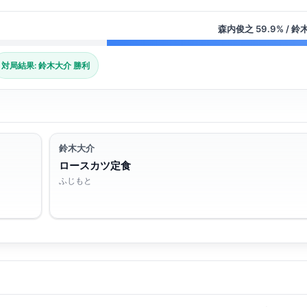
森内俊之 59.9% / 鈴
対局結果: 鈴木大介 勝利
鈴木大介
ロースカツ定食
ふじもと