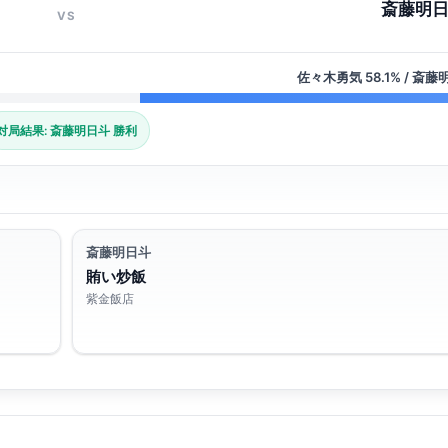
斎藤明日
VS
佐々木勇気 58.1% / 斎藤明
対局結果: 斎藤明日斗 勝利
斎藤明日斗
賄い炒飯
紫金飯店