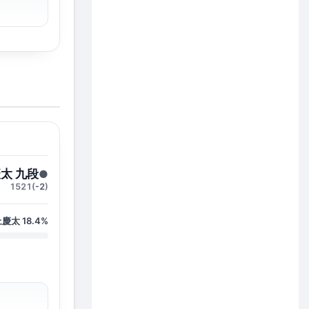
太 九段
●
1521
(
-2
)
上慶太 18.4%