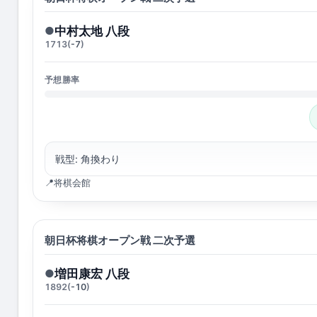
中村太地 八段
●
1713
(
-7
)
予想勝率
戦型: 角換わり
📍
将棋会館
朝日杯将棋オープン戦 二次予選
増田康宏 八段
●
1892
(
-10
)