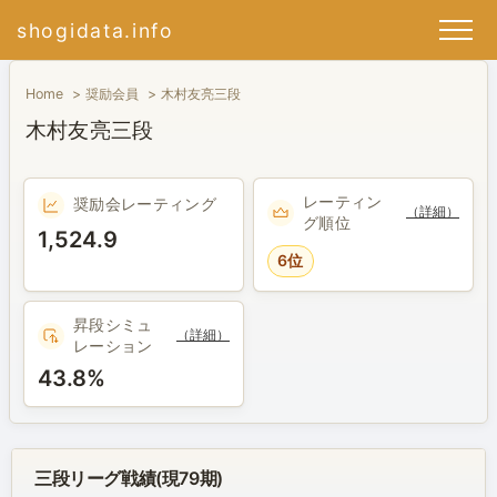
shogidata.info
Home
奨励会員
木村友亮三段
木村友亮三段
レーティン
奨励会レーティング
（詳細）
グ順位
1,524.9
6位
昇段シミュ
（詳細）
レーション
43.8%
三段リーグ戦績(現79期)