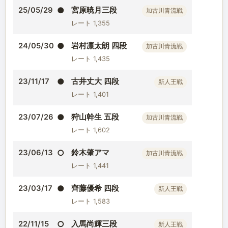
●
宮原暁月三段
25/05/29
加古川青流戦
レート 1,355
●
岩村凛太朗 四段
24/05/30
加古川青流戦
レート 1,435
●
古井丈大 四段
23/11/17
新人王戦
レート 1,401
●
狩山幹生 五段
23/07/26
加古川青流戦
レート 1,602
○
鈴木肇アマ
23/06/13
加古川青流戦
レート 1,441
●
齊藤優希 四段
23/03/17
新人王戦
レート 1,583
○
入馬尚輝三段
22/11/15
新人王戦