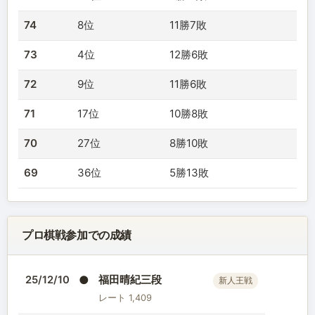
74
8位
11勝7敗
73
4位
12勝6敗
72
9位
11勝6敗
71
17位
10勝8敗
70
27位
8勝10敗
69
36位
5勝13敗
プロ棋戦参加での成績
●
福田晴紀三段
25/12/10
新人王戦
レート 1,409