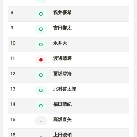
8
祝井優希
○
9
吉田響太
○
10
永井大
○
11
渡邊晴磨
●
12
冨坂碧海
○
13
北村啓太郎
○
14
福田晴紀
○
15
高坂直矢
-
16
上田琥珀
-