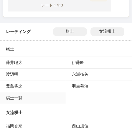
レート 1,410
レーティング
棋士
女流棋士
棋士
藤井聡太
伊藤匠
渡辺明
永瀬拓矢
豊島将之
羽生善治
棋士一覧
女流棋士
福間香奈
西山朋佳