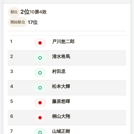
2位
10勝4敗
順位
17位
開始順位
1
戸川悠二郎
●
2
清水将馬
○
3
村田丞
○
4
松本大輝
○
5
藤原悠暉
●
6
桐山大翔
●
7
山城正樹
○