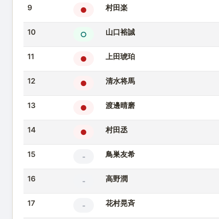
9
村田楽
●
10
山口裕誠
○
11
上田琥珀
●
12
清水将馬
●
13
渡邊晴磨
●
14
村田丞
●
15
鳥巣友希
-
16
高野潤
-
17
花村晃斉
-