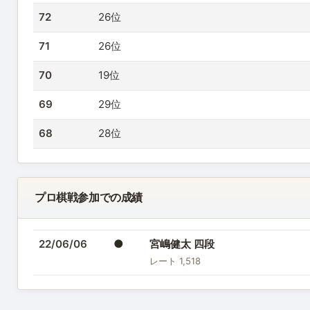
72
26位
71
26位
70
19位
69
29位
68
28位
プロ棋戦参加での成績
●
22/06/06
宮嶋健太 四段
レート 1,518