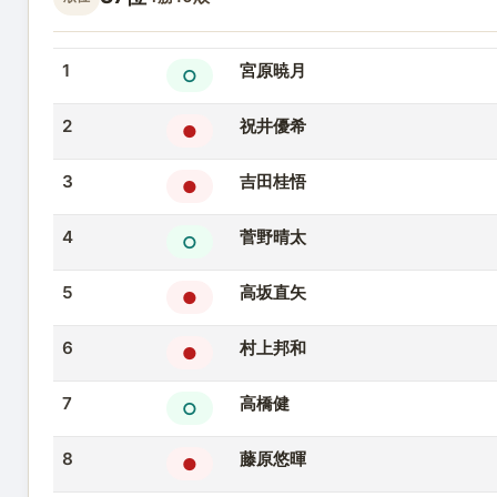
1
宮原暁月
○
2
祝井優希
●
3
吉田桂悟
●
4
菅野晴太
○
5
高坂直矢
●
6
村上邦和
●
7
高橋健
○
8
藤原悠暉
●