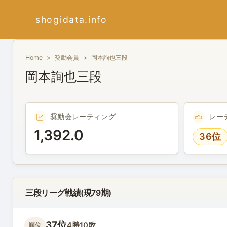
shogidata.info
Home
奨励会員
岡本詢也三段
岡本詢也三段
奨励会レーティング
レー
1,392.0
36位
三段リーグ戦績(現79期)
37位
4勝10敗
順位