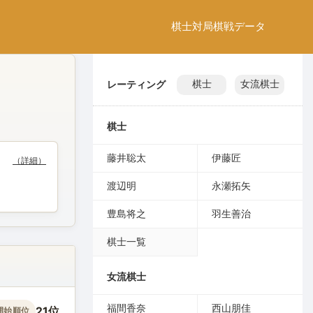
棋士
対局
棋戦
データ
レーティング
棋士
女流棋士
棋士
藤井聡太
伊藤匠
（詳細）
渡辺明
永瀬拓矢
豊島将之
羽生善治
棋士一覧
女流棋士
福間香奈
西山朋佳
21位
開始順位