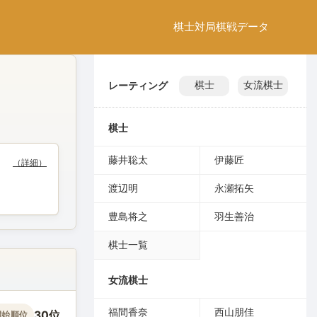
棋士
対局
棋戦
データ
レーティング
棋士
女流棋士
棋士
藤井聡太
伊藤匠
（詳細）
渡辺明
永瀬拓矢
豊島将之
羽生善治
棋士一覧
女流棋士
福間香奈
西山朋佳
30位
開始順位