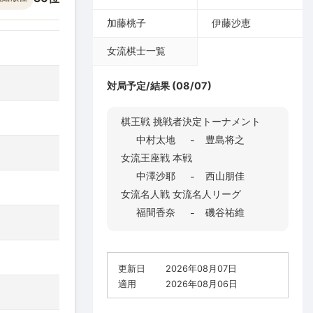
加藤桃子
伊藤沙恵
女流棋士一覧
対局予定/結果 (08/07)
棋王戦 挑戦者決定トーナメント
中村太地
豊島将之
-
女流王座戦 本戦
中澤沙耶
西山朋佳
-
女流名人戦 女流名人リーグ
福間香奈
磯谷祐維
-
更新日
2026年08月07日
適用
2026年08月06日