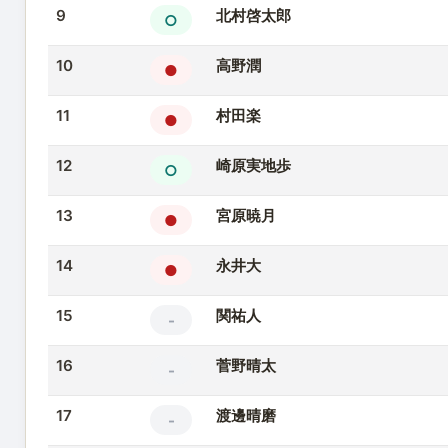
9
北村啓太郎
○
10
高野潤
●
11
村田楽
●
12
崎原実地歩
○
13
宮原暁月
●
14
永井大
●
15
関祐人
-
16
菅野晴太
-
17
渡邊晴磨
-