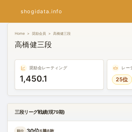
shogidata.info
Home
奨励会員
高橋健三段
高橋健三段
奨励会レーティング
レー
1,450.1
25位
三段リーグ戦績(現79期)
30位
6勝8敗
順位