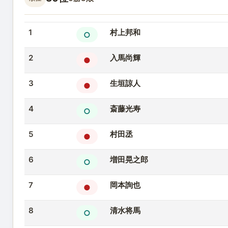
1
村上邦和
○
2
入馬尚輝
●
3
生垣諒人
●
4
斎藤光寿
○
5
村田丞
●
6
増田晃之郎
○
7
岡本詢也
●
8
清水将馬
○