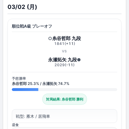
03/02 (月)
順位戦A級 プレーオフ
糸谷哲郎 九段
○
1841
(
+11
)
VS
永瀬拓矢 九段
●
2029
(
-11
)
予想勝率
糸谷哲郎 25.3% / 永瀬拓矢 74.7%
対局結果: 糸谷哲郎 勝利
戦型: 雁木 / 居飛車
昼食