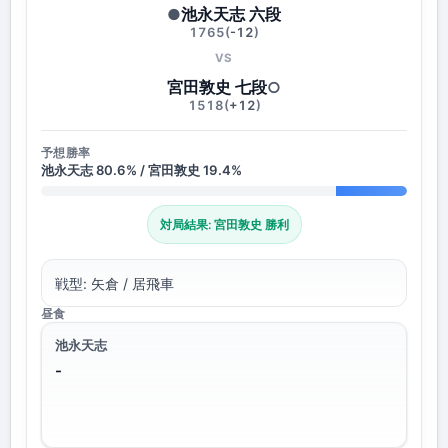
池永天志 六段
●
1765
(
-12
)
VS
宮田敦史 七段
○
1518
(
+12
)
予想勝率
池永天志 80.6% / 宮田敦史 19.4%
対局結果: 宮田敦史 勝利
戦型: 矢倉 / 居飛車
昼食
池永天志
-