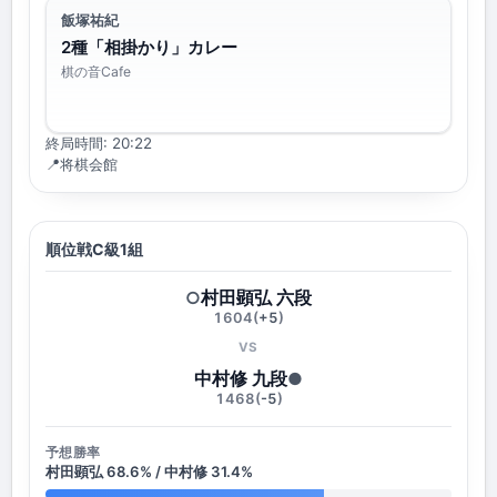
飯塚祐紀
2種「相掛かり」カレー
棋の音Cafe
終局時間: 20:22
📍
将棋会館
順位戦C級1組
村田顕弘 六段
○
1604
(
+5
)
VS
中村修 九段
●
1468
(
-5
)
予想勝率
村田顕弘 68.6% / 中村修 31.4%