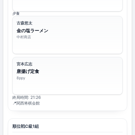
夕食
古森悠太
金の塩ラーメン
中村商店
宮本広志
唐揚げ定食
8ppy
終局時間: 21:26
📍
関西将棋会館
順位戦C級1組