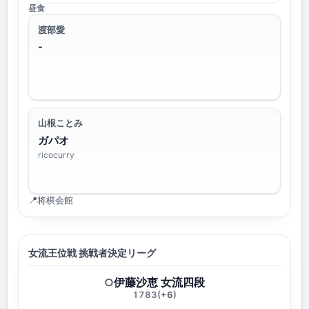
昼食
渡部愛
-
山根ことみ
ガパオ
ricocurry
📍
将棋会館
女流王位戦 挑戦者決定リーグ
伊藤沙恵 女流四段
○
1783
(
+6
)