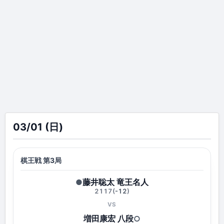
03/01 (日)
棋王戦 第3局
藤井聡太 竜王名人
●
2117
(
-12
)
VS
増田康宏 八段
○