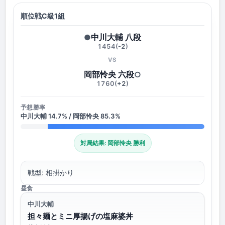
順位戦C級1組
中川大輔 八段
●
1454
(
-2
)
VS
岡部怜央 六段
○
1760
(
+2
)
予想勝率
中川大輔 14.7% / 岡部怜央 85.3%
対局結果: 岡部怜央 勝利
戦型: 相掛かり
昼食
中川大輔
担々麺とミニ厚揚げの塩麻婆丼