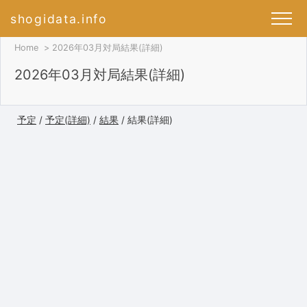
shogidata.info
Home
2026年03月対局結果(詳細)
2026年03月対局結果(詳細)
予定
/
予定(詳細)
/
結果
/ 結果(詳細)