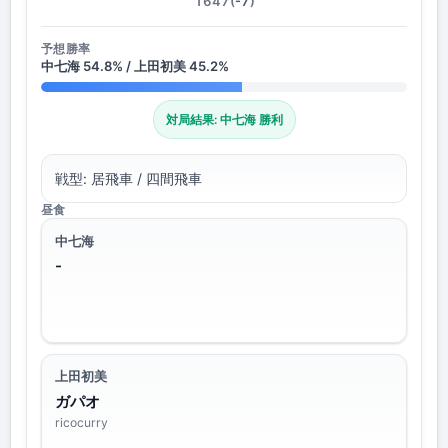
1647
(
-7
)
予想勝率
中七海 54.8% / 上田初美 45.2%
対局結果: 中七海 勝利
戦型: 居飛車 / 四間飛車
昼食
中七海
-
上田初美
ガパオ
ricocurry