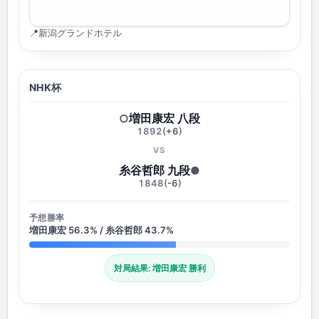
📍
新潟グランドホテル
NHK杯
増田康宏 八段
○
1892
(
+6
)
VS
糸谷哲郎 九段
●
1848
(
-6
)
予想勝率
増田康宏 56.3% / 糸谷哲郎 43.7%
対局結果: 増田康宏 勝利