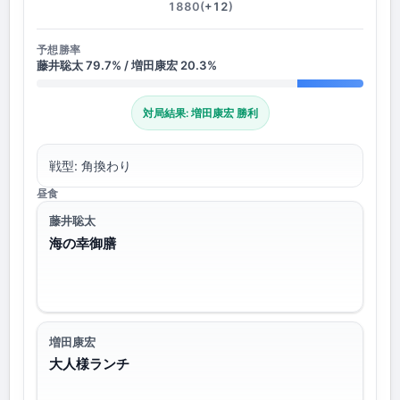
1880
(
+12
)
予想勝率
藤井聡太 79.7% / 増田康宏 20.3%
対局結果: 増田康宏 勝利
戦型: 角換わり
昼食
藤井聡太
海の幸御膳
増田康宏
大人様ランチ