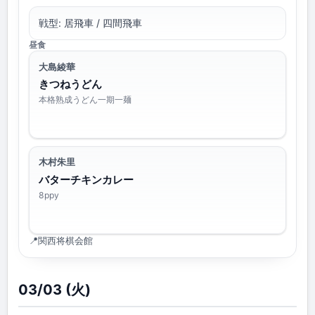
戦型: 居飛車 / 四間飛車
昼食
大島綾華
きつねうどん
本格熟成うどん一期一麺
木村朱里
バターチキンカレー
8ppy
📍
関西将棋会館
03/03 (火)