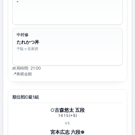
-
中村修
たれかつ丼
千駄ヶ谷厨房
終局時間: 21:00
📍
将棋会館
順位戦C級1組
古森悠太 五段
○
1615
(
+5
)
VS
宮本広志 六段
●