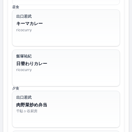
昼食
出口若武
キーマカレー
ricocurry
飯塚祐紀
日替わりカレー
ricocurry
夕食
出口若武
肉野菜炒め弁当
千駄ヶ谷厨房