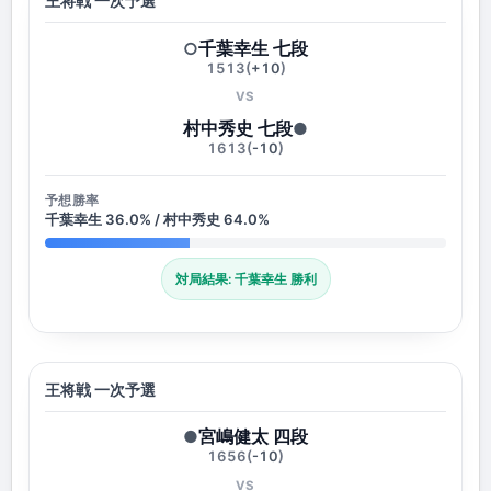
王将戦 一次予選
千葉幸生 七段
○
1513
(
+10
)
VS
村中秀史 七段
●
1613
(
-10
)
予想勝率
千葉幸生 36.0% / 村中秀史 64.0%
対局結果: 千葉幸生 勝利
王将戦 一次予選
宮嶋健太 四段
●
1656
(
-10
)
VS