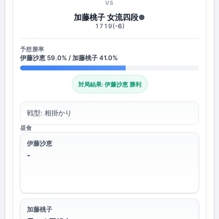
VS
加藤桃子 女流四段
●
1719
(
-6
)
予想勝率
伊藤沙恵 59.0% / 加藤桃子 41.0%
対局結果: 伊藤沙恵 勝利
戦型: 相掛かり
昼食
伊藤沙恵
-
加藤桃子