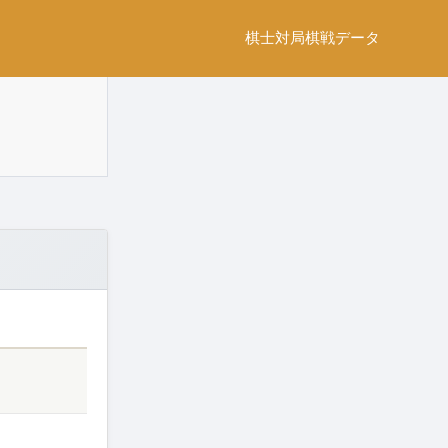
棋士
対局
棋戦
データ