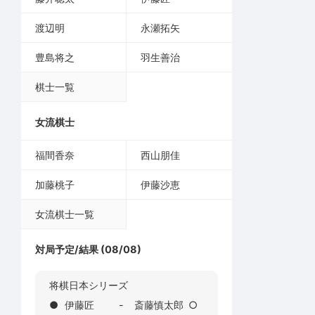
渡辺明
永瀬拓矢
豊島将之
羽生善治
棋士一覧
女流棋士
福間香奈
西山朋佳
加藤桃子
伊藤沙恵
女流棋士一覧
対局予定/結果 (08/08)
将棋日本シリーズ
●
伊藤匠
-
斎藤慎太郎
○