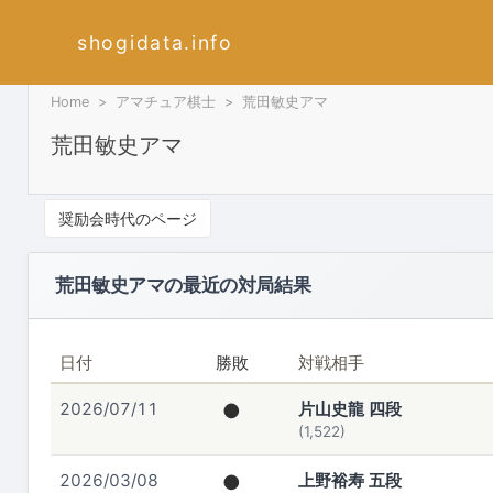
shogidata.info
Home
アマチュア棋士
荒田敏史アマ
荒田敏史アマ
奨励会時代のページ
荒田敏史アマの最近の対局結果
日付
勝敗
対戦相手
2026/07/11
●
片山史龍 四段
(1,522)
2026/03/08
●
上野裕寿 五段