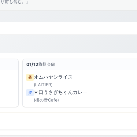
入り前も含む。」
01/12
将棋会館
オムハヤシライス
昼
(LAITIER)
甘口うさぎちゃんカレー
夕
(棋の音Cafe)