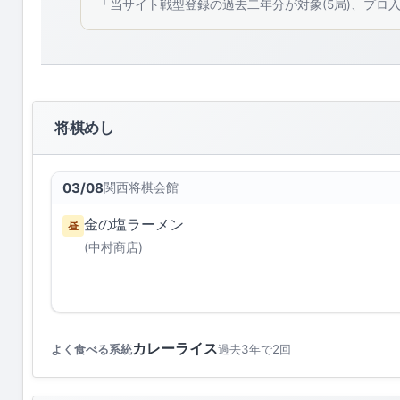
「当サイト戦型登録の過去二年分が対象(5局)、プロ
将棋めし
03/08
関西将棋会館
金の塩ラーメン
昼
(中村商店)
カレーライス
よく食べる系統
過去3年で2回