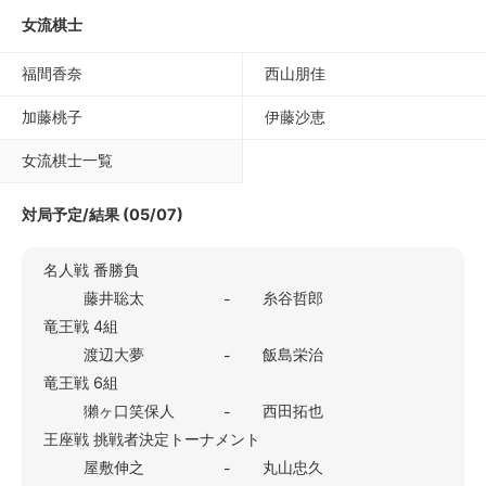
女流棋士
福間香奈
西山朋佳
加藤桃子
伊藤沙恵
女流棋士一覧
対局予定/結果 (05/07)
名人戦 番勝負
藤井聡太
糸谷哲郎
-
竜王戦 4組
渡辺大夢
飯島栄治
-
竜王戦 6組
獺ヶ口笑保人
西田拓也
-
王座戦 挑戦者決定トーナメント
屋敷伸之
丸山忠久
-