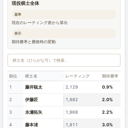
現役棋士全体
基準
現在のレーティング差から算出
表示
期待勝率と勝敗時の変動
順位
棋士名
レーティング
期待勝率
1
藤井聡太
2,129
0.9%
2
伊藤匠
1,982
2.0%
3
永瀬拓矢
1,968
2.2%
4
藤本渚
1,911
3.0%