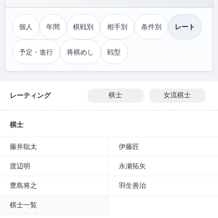
個人
年間
棋戦別
相手別
条件別
レート
予定・進行
将棋めし
戦型
レーティング
棋士
女流棋士
棋士
藤井聡太
伊藤匠
渡辺明
永瀬拓矢
豊島将之
羽生善治
棋士一覧