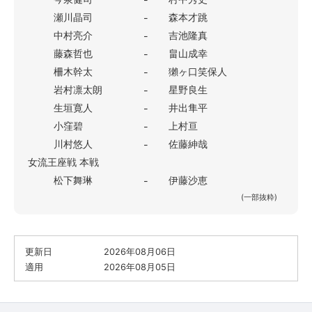
瀬川晶司
森本才跳
-
中村亮介
吉池隆真
-
藤森哲也
畠山成幸
-
柵木幹太
獺ヶ口笑保人
-
岩村凛太朗
星野良生
-
生垣寛人
井出隼平
-
小窪碧
上村亘
-
川村悠人
佐藤紳哉
-
女流王座戦 本戦
松下舞琳
伊藤沙恵
-
(一部抜粋)
更新日
2026年08月06日
適用
2026年08月05日