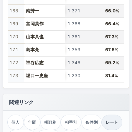
168
南芳一
1,371
66.0%
169
富岡英作
1,368
66.4%
170
山本真也
1,361
67.3%
171
島本亮
1,359
67.5%
172
神谷広志
1,346
69.2%
173
堀口一史座
1,230
81.4%
関連リンク
個人
年間
棋戦別
相手別
条件別
レート