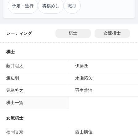
予定・進行
将棋めし
戦型
レーティング
棋士
女流棋士
棋士
藤井聡太
伊藤匠
渡辺明
永瀬拓矢
豊島将之
羽生善治
棋士一覧
女流棋士
福間香奈
西山朋佳