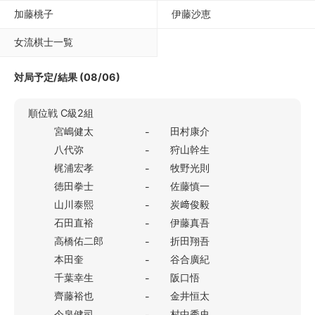
加藤桃子
伊藤沙恵
女流棋士一覧
対局予定/結果 (08/06)
順位戦 C級2組
宮嶋健太
田村康介
-
八代弥
狩山幹生
-
梶浦宏孝
牧野光則
-
徳田拳士
佐藤慎一
-
山川泰熙
炭﨑俊毅
-
石田直裕
伊藤真吾
-
高橋佑二郎
折田翔吾
-
本田奎
谷合廣紀
-
千葉幸生
阪口悟
-
齊藤裕也
金井恒太
-
今泉健司
村中秀史
-