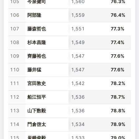
105
今泉健司
1,560
76.3%
106
阿部隆
1,559
76.4%
107
藤森哲也
1,551
77.3%
108
杉本昌隆
1,549
77.4%
109
齊藤裕也
1,547
77.6%
110
藤井猛
1,547
77.6%
111
宮田敦史
1,542
78.2%
112
船江恒平
1,536
78.7%
113
山下数毅
1,536
78.8%
114
門倉啓太
1,534
78.9%
115
炭﨑俊毅
1,533
79.0%