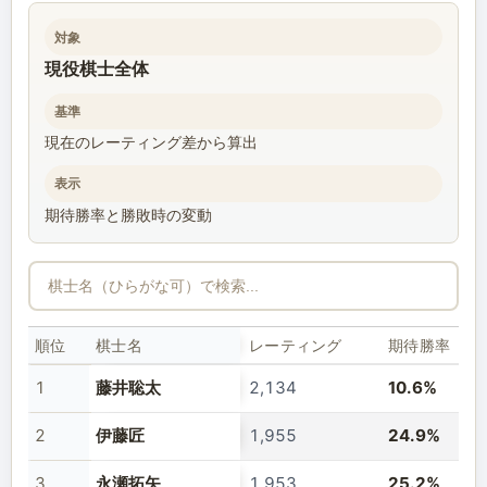
対象
現役棋士全体
基準
現在のレーティング差から算出
表示
期待勝率と勝敗時の変動
順位
棋士名
レーティング
期待勝率
1
藤井聡太
2,134
10.6%
2
伊藤匠
1,955
24.9%
3
永瀬拓矢
1,953
25.2%