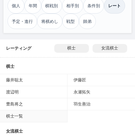
個人
年間
棋戦別
相手別
条件別
レート
予定・進行
将棋めし
戦型
師弟
レーティング
棋士
女流棋士
棋士
藤井聡太
伊藤匠
渡辺明
永瀬拓矢
豊島将之
羽生善治
棋士一覧
女流棋士