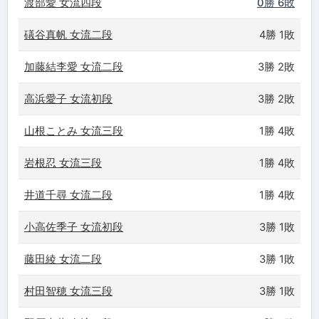
渡部愛 女流四段
0勝 6敗
礒谷真帆 女流二段
4勝 1敗
加藤結李愛 女流二段
3勝 2敗
高浜愛子 女流初段
3勝 2敗
山根ことみ 女流三段
1勝 4敗
岩根忍 女流三段
1勝 4敗
井道千尋 女流二段
1勝 4敗
小高佐季子 女流初段
3勝 1敗
藤田綾 女流二段
3勝 1敗
村田智穂 女流三段
3勝 1敗