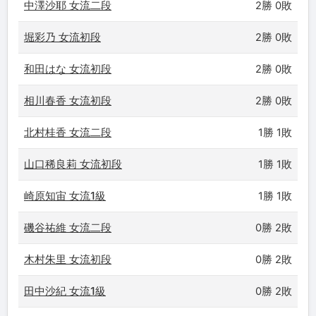
中澤沙耶 女流二段
2勝 0敗
堀彩乃 女流初段
2勝 0敗
和田はな 女流初段
2勝 0敗
相川春香 女流初段
2勝 0敗
北村桂香 女流二段
1勝 1敗
山口稀良莉 女流初段
1勝 1敗
崎原知宙 女流1級
1勝 1敗
磯谷祐維 女流二段
0勝 2敗
木村朱里 女流初段
0勝 2敗
田中沙紀 女流1級
0勝 2敗