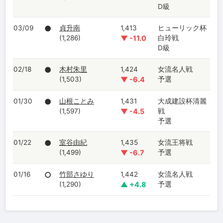
D級
03/09
●
貞升南
1,413
ヒューリック杯
(1,286)
▼ -11.0
白玲戦
D級
02/18
●
木村朱里
1,424
女流名人戦
(1,503)
▼ -6.4
予選
01/30
●
山根ことみ
1,431
大成建設杯清麗
(1,597)
▼ -4.5
戦
予選
01/22
●
室谷由紀
1,435
女流王将戦
(1,499)
▼ -6.7
予選
01/16
○
竹部さゆり
1,442
女流名人戦
(1,290)
▲ +4.8
予選