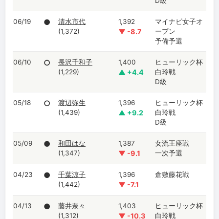
D級
06/19
●
清水市代
1,392
マイナビ女子オ
(1,372)
▼ -8.7
ープン
予備予選
06/10
○
長沢千和子
1,400
ヒューリック杯
(1,229)
▲ +4.4
白玲戦
D級
05/18
○
渡辺弥生
1,396
ヒューリック杯
(1,439)
▲ +9.2
白玲戦
D級
05/09
●
和田はな
1,387
女流王座戦
(1,347)
▼ -9.1
一次予選
04/23
●
千葉涼子
1,396
倉敷藤花戦
(1,442)
▼ -7.1
04/13
●
藤井奈々
1,403
ヒューリック杯
(1,312)
▼ -10.3
白玲戦