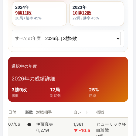
2024年
2023年
9勝11敗
10勝12敗
20局 / 勝率 45%
22局 / 勝率 45%
すべての年度
選択中の年度
2026年の成績詳細
3勝9敗
12局
25%
勝敗
対局数
勝率
日付
勝敗
対戦相手
自レート
棋戦
07/06
●
伊藤真央
1,381
ヒューリック杯
(1,279)
▼ -10.5
白玲戦