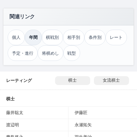
関連リンク
個人
年間
棋戦別
相手別
条件別
レート
予定・進行
将棋めし
戦型
レーティング
棋士
女流棋士
棋士
藤井聡太
伊藤匠
渡辺明
永瀬拓矢
豊島将之
羽生善治