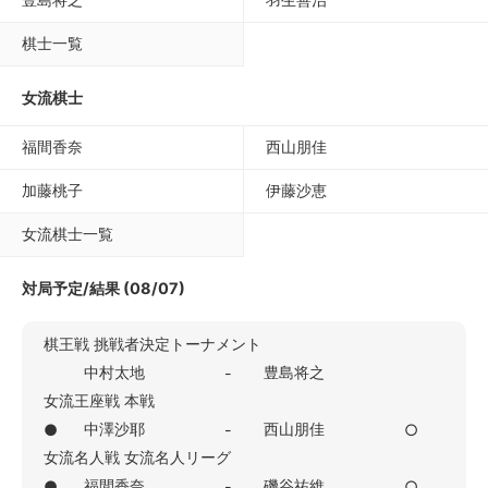
棋士一覧
女流棋士
福間香奈
西山朋佳
加藤桃子
伊藤沙恵
女流棋士一覧
対局予定/結果 (08/07)
棋王戦 挑戦者決定トーナメント
中村太地
豊島将之
-
女流王座戦 本戦
中澤沙耶
西山朋佳
●
-
○
女流名人戦 女流名人リーグ
福間香奈
磯谷祐維
●
-
○