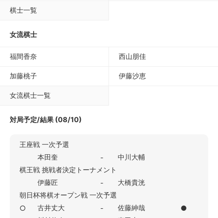
棋士一覧
女流棋士
福間香奈
西山朋佳
加藤桃子
伊藤沙恵
女流棋士一覧
対局予定/結果 (08/10)
王座戦 一次予選
本田奎
中川大輔
-
棋王戦 挑戦者決定トーナメント
伊藤匠
大橋貴洸
-
朝日杯将棋オープン戦 一次予選
古井丈大
佐藤紳哉
○
-
●