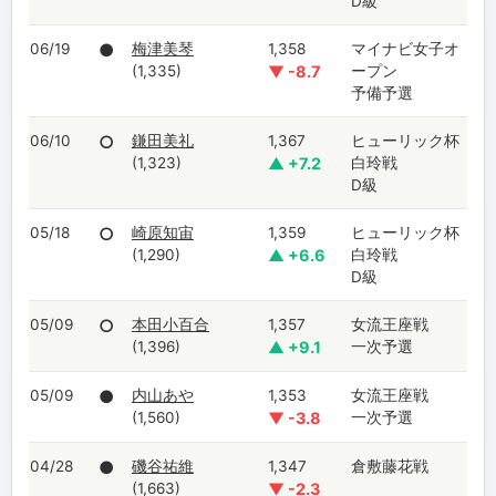
D級
06/19
●
梅津美琴
1,358
マイナビ女子オ
(1,335)
▼ -8.7
ープン
予備予選
06/10
○
鎌田美礼
1,367
ヒューリック杯
(1,323)
▲ +7.2
白玲戦
D級
05/18
○
崎原知宙
1,359
ヒューリック杯
(1,290)
▲ +6.6
白玲戦
D級
05/09
○
本田小百合
1,357
女流王座戦
(1,396)
▲ +9.1
一次予選
05/09
●
内山あや
1,353
女流王座戦
(1,560)
▼ -3.8
一次予選
04/28
●
磯谷祐維
1,347
倉敷藤花戦
(1,663)
▼ -2.3