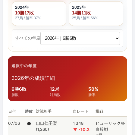
2024年
2023年
10勝17敗
14勝11敗
27局 / 勝率 37%
25局 / 勝率 56%
すべての年度
選択中の年度
2026年の成績詳細
6勝6敗
12局
50%
勝敗
対局数
勝率
日付
勝敗
対戦相手
自レート
棋戦
07/06
●
山口仁子梨
1,348
ヒューリック杯
(1,260)
▼ -10.2
白玲戦