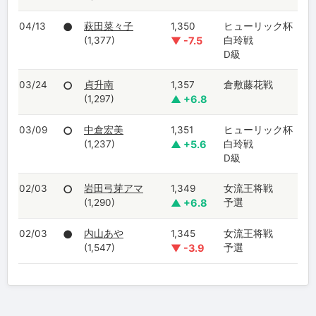
04/13
●
萩田菜々子
1,350
ヒューリック杯
(1,377)
▼ -7.5
白玲戦
D級
03/24
○
貞升南
1,357
倉敷藤花戦
(1,297)
▲ +6.8
03/09
○
中倉宏美
1,351
ヒューリック杯
(1,237)
▲ +5.6
白玲戦
D級
02/03
○
岩田弓芽アマ
1,349
女流王将戦
(1,290)
▲ +6.8
予選
02/03
●
内山あや
1,345
女流王将戦
(1,547)
▼ -3.9
予選