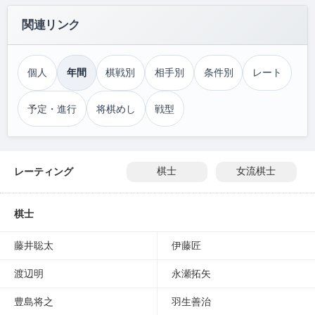
関連リンク
個人
年間
棋戦別
相手別
条件別
レート
予定・進行
将棋めし
戦型
レーティング
棋士
女流棋士
棋士
藤井聡太
伊藤匠
渡辺明
永瀬拓矢
豊島将之
羽生善治