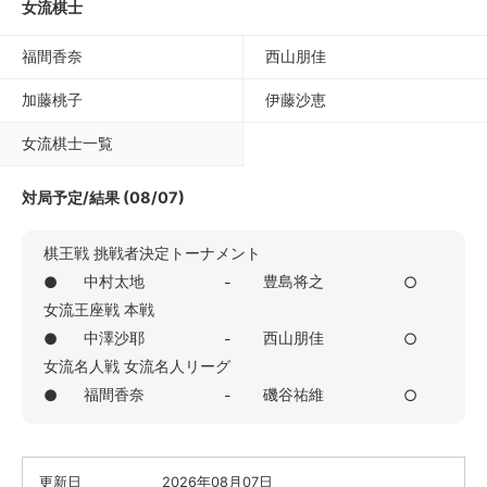
女流棋士
福間香奈
西山朋佳
加藤桃子
伊藤沙恵
女流棋士一覧
対局予定/結果 (08/07)
棋王戦 挑戦者決定トーナメント
中村太地
豊島将之
●
-
○
女流王座戦 本戦
中澤沙耶
西山朋佳
●
-
○
女流名人戦 女流名人リーグ
福間香奈
磯谷祐維
●
-
○
更新日
2026年08月07日