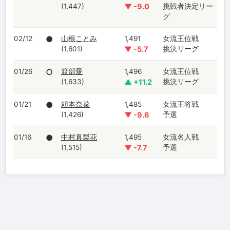
(1,447)
▼ -9.0
挑戦者決定リー
グ
02/12
●
山根ことみ
1,491
女流王位戦
(1,601)
▼ -5.7
挑決リーグ
01/26
○
渡部愛
1,496
女流王位戦
(1,633)
▲ +11.2
挑決リーグ
01/21
●
頼本奈菜
1,485
女流王将戦
(1,426)
▼ -9.6
予選
01/16
●
中村真梨花
1,495
女流名人戦
(1,515)
▼ -7.7
予選