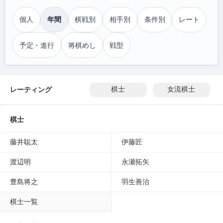
個人
年間
棋戦別
相手別
条件別
レート
予定・進行
将棋めし
戦型
レーティング
棋士
女流棋士
棋士
藤井聡太
伊藤匠
渡辺明
永瀬拓矢
豊島将之
羽生善治
棋士一覧