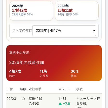
2024年
2023年
17勝12敗
13勝11敗
29局 / 勝率 58%
24局 / 勝率 54%
すべての年度
選択中の年度
2026年の成績詳細
4勝7敗
11局
36%
勝敗
対局数
勝率
日付
勝敗
対戦相手
自レート
棋戦
07/03
○
室田伊緒
1,481
ヒューリック杯
(1,456)
▲ +7.6
白玲戦