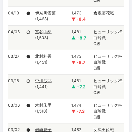
C級
04/13
●
伊奈川愛菓
1,473
倉敷藤花戦
(1,463)
▼ -8.4
04/06
○
室谷由紀
1,481
ヒューリック杯
(1,503)
▲ +8.7
白玲戦
C級
03/27
●
北村桂香
1,473
ヒューリック杯
(1,451)
▼ -8.7
白玲戦
C級
03/16
○
中澤沙耶
1,481
ヒューリック杯
(1,441)
▲ +7.2
白玲戦
C級
03/06
●
木村朱里
1,474
ヒューリック杯
(1,510)
▼ -7.3
白玲戦
C級
03/02
●
岩崎夏子
1,482
女流王位戦