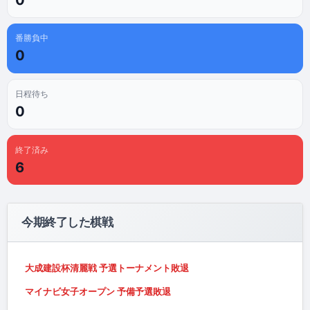
番勝負中
0
日程待ち
0
終了済み
6
今期終了した棋戦
大成建設杯清麗戦 予選トーナメント敗退
マイナビ女子オープン 予備予選敗退