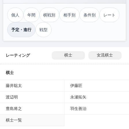
個人
年間
棋戦別
相手別
条件別
レート
予定・進行
戦型
レーティング
棋士
女流棋士
棋士
藤井聡太
伊藤匠
渡辺明
永瀬拓矢
豊島将之
羽生善治
棋士一覧